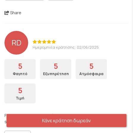
Share
RD
Ημερομηνία κράτησης: 02/06/2025
5
5
5
Φαγητό
Εξυπηρέτηση
Ατμόσφαιρα
5
Τιμή
Fifth time in Athens and first time at the Yard. The food and
Κάνε κράτηση δωρεάν
service were excellent. The quality was above par for sure .