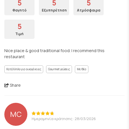
5
5
5
Φαγητό
Εξυπηρέτηση
Ατμόσφαιρα
5
Τιμή
Nice place & good traditional food. I recommend this
restaurant
Κατάλληλο για οικογένειες
Gourmet γεύσεις
Με θέα
Share
MC
Ημερομηνία κράτησης: 28/03/2026