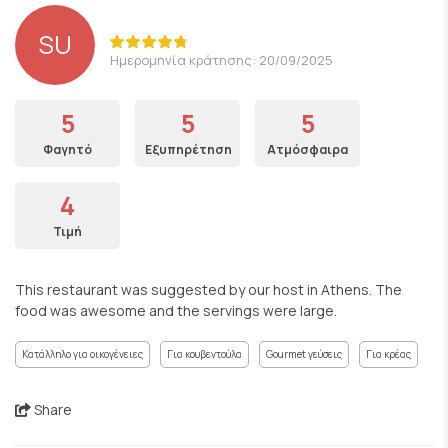
SU
Ημερομηνία κράτησης: 20/09/2025
5
5
5
Φαγητό
Εξυπηρέτηση
Ατμόσφαιρα
4
Τιμή
This restaurant was suggested by our host in Athens. The
food was awesome and the servings were large.
Κατάλληλο για οικογένειες
Για κουβεντούλα
Gourmet γεύσεις
Για κρέας
Share