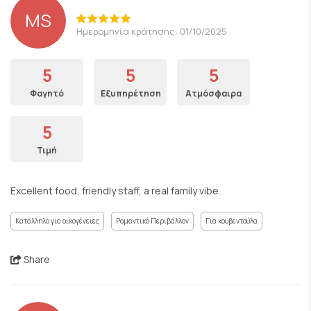
MS
Ημερομηνία κράτησης: 01/10/2025
5
5
5
Φαγητό
Εξυπηρέτηση
Ατμόσφαιρα
5
Τιμή
Excellent food, friendly staff, a real family vibe.
Κατάλληλο για οικογένειες
Ρομαντικό Περιβάλλον
Για κουβεντούλα
Share