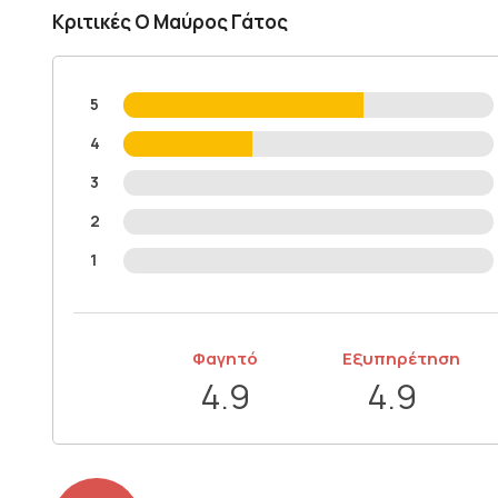
Κριτικές Ο Μαύρος Γάτος
5
4
3
2
1
Φαγητό
Εξυπηρέτηση
4.9
4.9