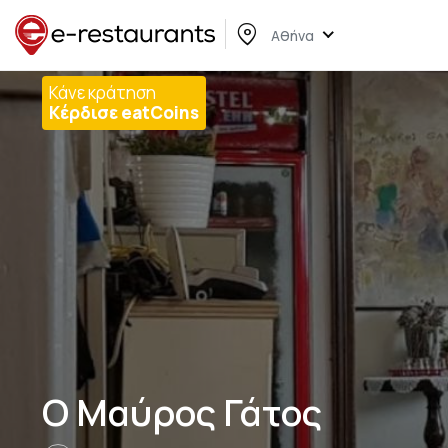
Αθήνα
Κάνε κράτηση
Κέρδισε eatCoins
Ο Μαύρος Γάτος