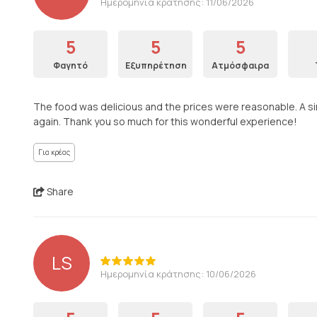
Ημερομηνία κράτησης: 11/06/2026
5
5
5
Φαγητό
Εξυπηρέτηση
Ατμόσφαιρα
The food was delicious and the prices were reasonable. A simple
again. Thank you so much for this wonderful experience!
Για κρέας
Share
LS
Ημερομηνία κράτησης: 10/06/2026