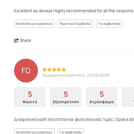
Excellent as always Highly recommended for all the seasons
Κατάλληλο για οικογένειες
Ρομαντικό Περιβάλλον
Για κουβεντούλα
Share
FD
Ημερομηνία κράτησης: 22/06/2026
5
5
5
Φαγητό
Εξυπηρέτηση
Ατμόσφαιρα
Διαχρονικά καλή ποιότητα και φυσιολογικές τιμές. Ωραία ελλ
Κατάλληλο για οικογένειες
Για κουβεντούλα