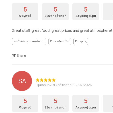
5
5
5
Φαγητό
Εξυπηρέτηση
Ατμόσφαιρα
Great staff, great food, great prices and great atmosphere! 
Κατάλληλο για οικογένειες
Για κουβεντούλα
Για κρέας
Share
SA
Ημερομηνία κράτησης: 02/07/2026
5
5
5
Φαγητό
Εξυπηρέτηση
Ατμόσφαιρα