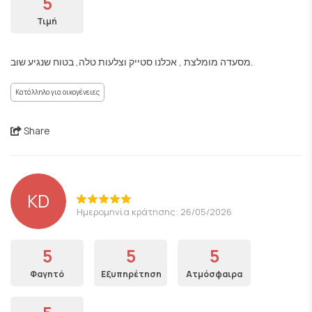
5
Τιμή
מסעדה מומלצת , אכלנו סטייק וצלעות טלה, בטוח שנגיע שוב.
Κατάλληλο για οικογένειες
Share
KD
Ημερομηνία κράτησης: 26/05/2026
5
5
5
Φαγητό
Εξυπηρέτηση
Ατμόσφαιρα