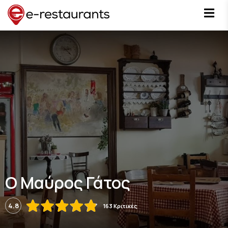
Ο Μαύρος Γάτος
4.8
163 Κριτικές