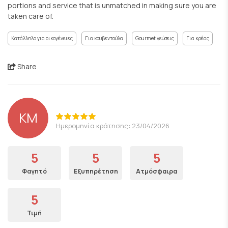
portions and service that is unmatched in making sure you are
taken care of.
Κατάλληλο για οικογένειες
Για κουβεντούλα
Gourmet γεύσεις
Για κρέας
Share
KM
Ημερομηνία κράτησης: 23/04/2026
5
5
5
Φαγητό
Εξυπηρέτηση
Ατμόσφαιρα
5
Τιμή