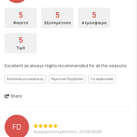
5
5
5
Φαγητό
Εξυπηρέτηση
Ατμόσφαιρα
5
Τιμή
Excellent as always Highly recommended for all the seasons.
Κατάλληλο για οικογένειες
Ρομαντικό Περιβάλλον
Για κουβεντούλα
Share
FD
Ημερομηνία κράτησης: 22/06/2026