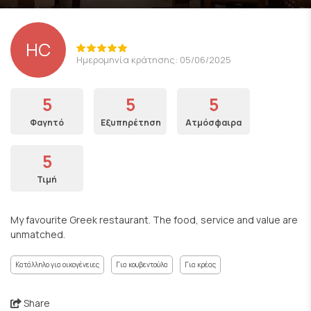
HC
Ημερομηνία κράτησης: 05/06/2025
5
5
5
Φαγητό
Εξυπηρέτηση
Ατμόσφαιρα
5
Τιμή
My favourite Greek restaurant. The food, service and value are
unmatched.
Κατάλληλο για οικογένειες
Για κουβεντούλα
Για κρέας
Share