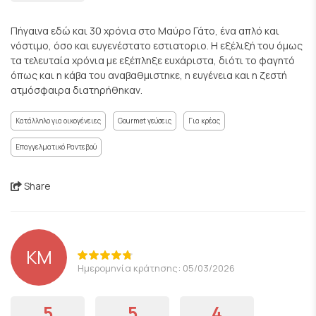
Πήγαινα εδώ και 30 χρόνια στο Μαύρο Γάτο, ένα απλό και
νόστιμο, όσο και ευγενέστατο εστιατοριο. Η εξέλιξή του όμως
τα τελευταία χρόνια με εξέπληξε ευχάριστα, διότι το φαγητό
όπως και η κάβα του αναβαθμιστηκε, η ευγένεια και η ζεστή
ατμόσφαιρα διατηρήθηκαν.
Κατάλληλο για οικογένειες
Gourmet γεύσεις
Για κρέας
Επαγγελματικό Ραντεβού
Share
KM
Ημερομηνία κράτησης: 05/03/2026
5
5
4