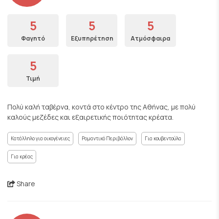
5
5
5
Φαγητό
Εξυπηρέτηση
Ατμόσφαιρα
5
Τιμή
Πολύ καλή ταβέρνα, κοντά στο κέντρο της Αθήνας, με πολύ
καλούς μεζέδες και εξαιρετικής ποιότητας κρέατα.
Κατάλληλο για οικογένειες
Ρομαντικό Περιβάλλον
Για κουβεντούλα
Για κρέας
Share