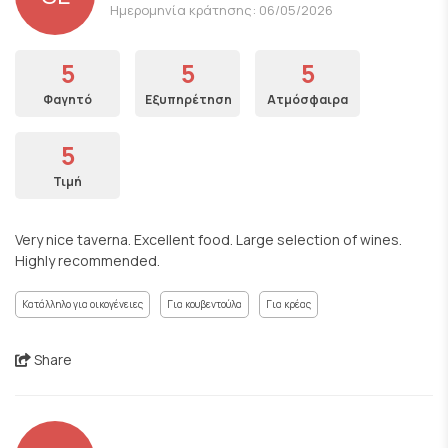
Ημερομηνία κράτησης: 06/05/2026
5
5
5
Φαγητό
Εξυπηρέτηση
Ατμόσφαιρα
5
Τιμή
Very nice taverna. Excellent food. Large selection of wines.
Highly recommended.
Κατάλληλο για οικογένειες
Για κουβεντούλα
Για κρέας
Share