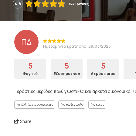
4.8
163 Κριτικές
ΠΔ
Ημερομηνία κράτησης: 29/03/2023
5
5
5
Φαγητό
Εξυπηρέτηση
Ατμόσφαιρα
Τεράστιες μερίδες,πολύ γευστικές και αρκετά οικονομικό !
Κατάλληλο για οικογένειες
Για κουβεντούλα
Για κρέας
Share