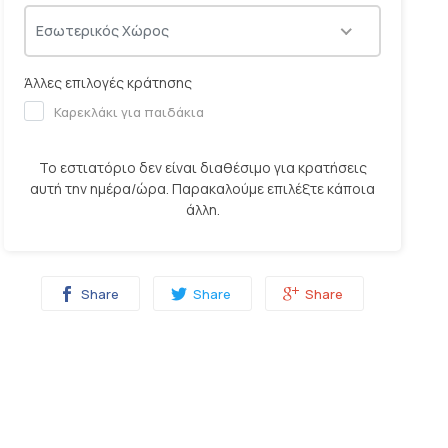
12:00
12:15
12:30
12:45
Εσωτερικός Χώρος
13:00
13:15
13:30
13:45
Άλλες επιλογές κράτησης
14:00
14:15
14:30
14:45
Καρεκλάκι για παιδάκια
15:00
15:15
15:30
15:45
16:00
16:15
16:30
16:45
Το εστιατόριο δεν είναι διαθέσιμο για κρατήσεις
ΚΡΑΤΗΣΗ
αυτή την ημέρα/ώρα. Παρακαλούμε επιλέξτε κάποια
17:00
17:15
17:30
17:45
άλλη.
Το να πραγματοποιήσετε κράτηση μαζί μας είναι Δωρεάν
18:00
18:15
18:30
18:45
19:00
19:15
19:30
19:45
Share
Share
Share
20:00
20:15
20:30
20:45
21:00
21:15
21:30
21:45
22:00
22:15
22:30
22:45
23:00
23:15
23:30
23:45
00:00
00:15
00:30
00:45