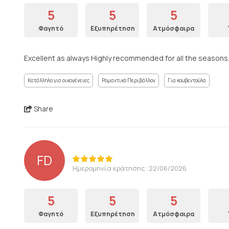
5
5
5
Φαγητό
Εξυπηρέτηση
Ατμόσφαιρα
Excellent as always Highly recommended for all the seasons
Κατάλληλο για οικογένειες
Ρομαντικό Περιβάλλον
Για κουβεντούλα
Share
FD
Ημερομηνία κράτησης: 22/06/2026
5
5
5
Φαγητό
Εξυπηρέτηση
Ατμόσφαιρα