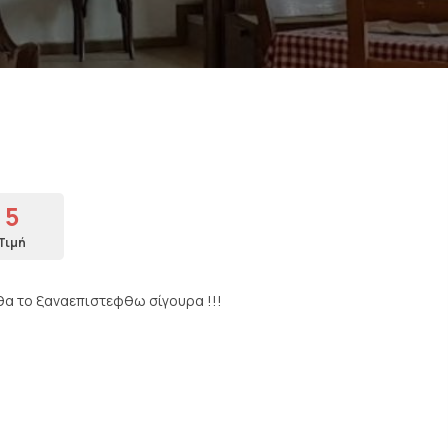
5
Τιμή
!θα το ξαναεπιστεφθω σίγουρα !!!