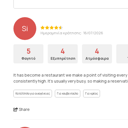
Si
Ημερομηνία κράτησης: 16/07/2026
5
4
4
Φαγητό
Εξυπηρέτηση
Ατμόσφαιρα
It has become a restaurant we make a point of visiting every
consistently high. It’s usually very busy, so making a reserv
Κατάλληλο για οικογένειες
Για κουβεντούλα
Για κρέας
Share