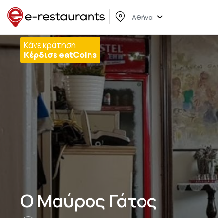
Αθήνα
Κάνε κράτηση
Κέρδισε eatCoins
Ο Μαύρος Γάτος