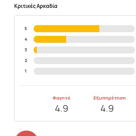
Κριτικές Αρκαδία
5
4
3
2
1
Φαγητό
Εξυπηρέτηση
4.9
4.9