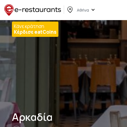
Αθήνα
Κάνε κράτηση
Κέρδισε eatCoins
Αρκαδία