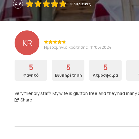
4.8
103 Κριτικές
KR
Ημερομηνία κράτησης: 11/05/2024
5
5
5
Φαγητό
Εξυπηρέτηση
Ατμόσφαιρα
Very friendly staff! My wife is glutton free and they had man
Share