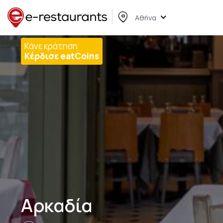
Αθήνα
Κάνε κράτηση
Κέρδισε eatCoins
Αρκαδία