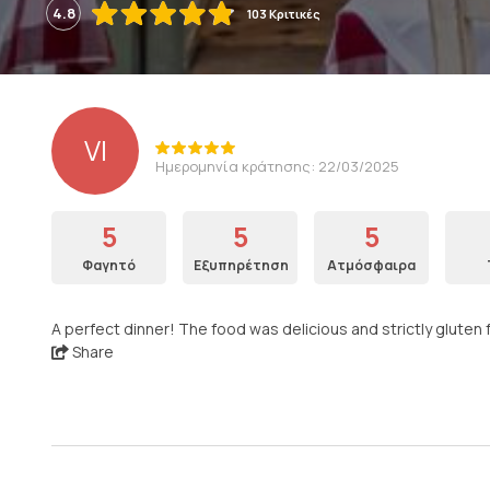
4.8
103 Κριτικές
VI
Ημερομηνία κράτησης: 22/03/2025
5
5
5
Φαγητό
Εξυπηρέτηση
Ατμόσφαιρα
A perfect dinner! The food was delicious and strictly gluten f
Share