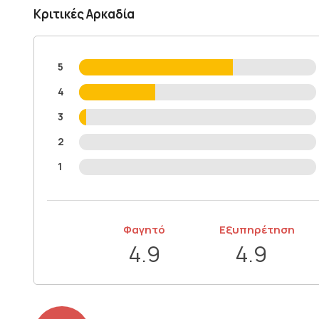
Κριτικές Αρκαδία
5
4
3
2
1
Φαγητό
Εξυπηρέτηση
4.9
4.9