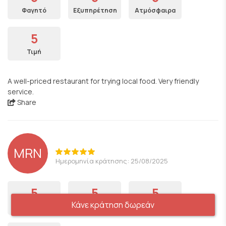
Φαγητό
Εξυπηρέτηση
Ατμόσφαιρα
5
Τιμή
A well-priced restaurant for trying local food. Very friendly
service.
Share
MRN
Ημερομηνία κράτησης: 25/08/2025
5
5
5
Κάνε κράτηση δωρεάν
Φαγητό
Εξυπηρέτηση
Ατμόσφαιρα