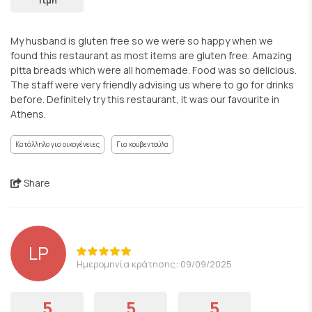
Τιμή
My husband is gluten free so we were so happy when we
found this restaurant as most items are gluten free. Amazing
pitta breads which were all homemade. Food was so delicious.
The staff were very friendly advising us where to go for drinks
before. Definitely try this restaurant, it was our favourite in
Athens.
Κατάλληλο για οικογένειες
Για κουβεντούλα
Share
LP
Ημερομηνία κράτησης: 09/09/2025
5
5
5