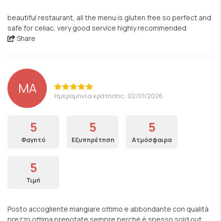
beautiful restaurant, all the menu is gluten free so perfect and
safe for celiac, very good service highly recommended
Share
MA
Ημερομηνία κράτησης: 02/01/2026
5
5
5
Φαγητό
Εξυπηρέτηση
Ατμόσφαιρα
5
Τιμή
Posto accogliente mangiare ottimo e abbondante con qualità
prezzo ottima prenotate sempre perché è spesso sold out