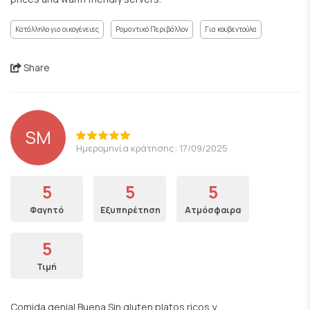
Κατάλληλο για οικογένειες
Ρομαντικό Περιβάλλον
Για κουβεντούλα
Share
SM
Ημερομηνία κράτησης: 17/09/2025
5
5
5
Φαγητό
Εξυπηρέτηση
Ατμόσφαιρα
5
Τιμή
Comida genial.Buena.Sin gluten.platos ricos y