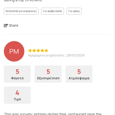
Κατάλληλο για οικογένειες
Για κουβεντούλα
Για κρέας
Share
PM
Ημερομηνία κράτησης: 28/01/2026
5
5
5
Φαγητό
Εξυπηρέτηση
Ατμόσφαιρα
4
Τιμή
This was a lovely, entirely gluten free, restaurant near the