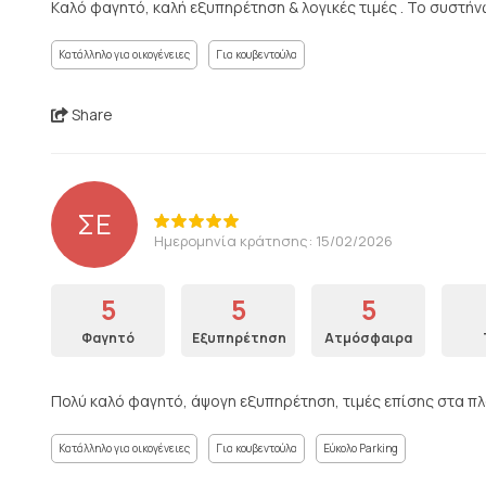
Kαλό φαγητό, καλή εξυπηρέτηση & λογικές τιμές . Το συστή
Κατάλληλο για οικογένειες
Για κουβεντούλα
Share
ΣΕ
Ημερομηνία κράτησης: 15/02/2026
5
5
5
Φαγητό
Εξυπηρέτηση
Ατμόσφαιρα
Πολύ καλό φαγητό, άψογη εξυπηρέτηση, τιμές επίσης στα πλα
Κατάλληλο για οικογένειες
Για κουβεντούλα
Εύκολο Parking