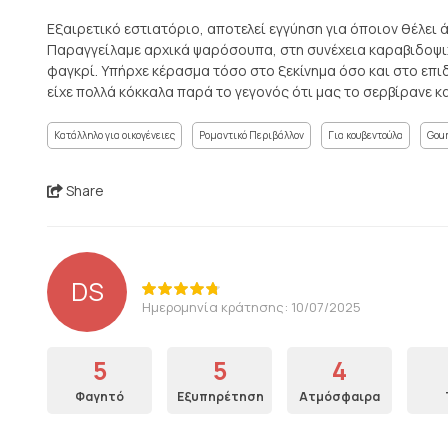
Εξαιρετικό εστιατόριο, αποτελεί εγγύηση για όποιον θέλει 
Παραγγείλαμε αρχικά ψαρόσουπα, στη συνέχεια καραβιδοψιχ
φαγκρί. Υπήρχε κέρασμα τόσο στο ξεκίνημα όσο και στο επιδ
είχε πολλά κόκκαλα παρά το γεγονός ότι μας το σερβίρανε 
Κατάλληλο για οικογένειες
Ρομαντικό Περιβάλλον
Για κουβεντούλα
Gour
Share
DS
Ημερομηνία κράτησης: 10/07/2025
5
5
4
Φαγητό
Εξυπηρέτηση
Ατμόσφαιρα