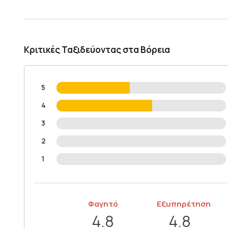
Κριτικές Ταξιδεύοντας στα Βόρεια
5
4
3
2
1
Φαγητό
Εξυπηρέτηση
4.8
4.8