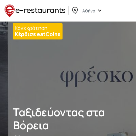
Αθήνα
Κάνε κράτηση
Κέρδισε eatCoins
Ταξιδεύοντας στα
Βόρεια