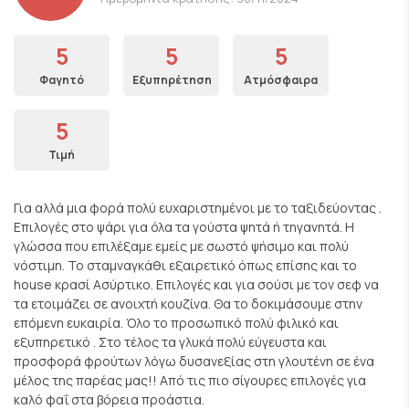
5
5
5
Φαγητό
Εξυπηρέτηση
Ατμόσφαιρα
5
Τιμή
Για αλλά μια φορά πολύ ευχαριστημένοι με το ταξιδεύοντας .
Επιλογές στο ψάρι για όλα τα γούστα ψητά ή τηγανητά. Η
γλώσσα που επιλέξαμε εμείς με σωστό ψήσιμο και πολύ
νόστιμη. Το σταμναγκάθι εξαιρετικό όπως επίσης και το
house κρασί Ασύρτικο. Επιλογές και για σούσι με τον σεφ να
τα ετοιμάζει σε ανοιχτή κουζίνα. Θα το δοκιμάσουμε στην
επόμενη ευκαιρία. Όλο το προσωπικό πολύ φιλικό και
εξυπηρετικό . Στο τέλος τα γλυκά πολύ εύγευστα και
προσφορά φρούτων λόγω δυσανεξίας στη γλουτένη σε ένα
μέλος της παρέας μας!! Από τις πιο σίγουρες επιλογές για
καλό φαΐ στα βόρεια προάστια.