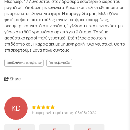
Μεσημέρι 17 Αυγούστου στον δροσερό εσωτερικό χώρο του
μαγαζιού. Υποδοχή με ευγένεια. Άμεση και φιλική εξυπηρέτηση
με αρκετές επιλογές για ψάρι. Η παραγγελία μας, Μελιτζάνα
ψητή με φέτα, πατατούλες τηγανιτές φρεσκοκομμένες,
σκουμπρί καπνιστό στην σχάρα, 1 γλώσσα ψητή πεντανόστιμη
γύρω στα 800 γραμμάρια αρκετή για 2 άτομα. Το χύμα
ασσύρτικο κρασί πολύ γευστικό. Στό τέλος φρούτο ή
επιδόρπιο και 1 καραφάκι με ψημένη ρακή. Όλα γευστικά. Θα το
επισκεφτούμε ξανά πολύ σύντομα.
Κατάλληλο για οικογένειες
Για κουβεντούλα
Share
KD
Ημερομηνία κράτησης: 06/08/2024