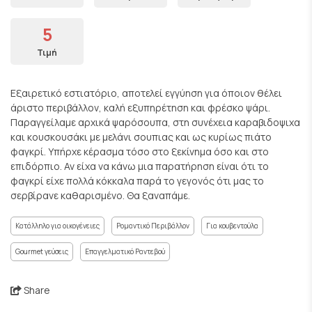
5
Τιμή
Εξαιρετικό εστιατόριο, αποτελεί εγγύηση για όποιον θέλει
άριστο περιβάλλον, καλή εξυπηρέτηση και φρέσκο ψάρι.
Παραγγείλαμε αρχικά ψαρόσουπα, στη συνέχεια καραβιδοψιχα
και κουσκουσάκι με μελάνι σουπιας και ως κυρίως πιάτο
φαγκρί. Υπήρχε κέρασμα τόσο στο ξεκίνημα όσο και στο
επιδόρπιο. Αν είχα να κάνω μια παρατήρηση είναι ότι το
φαγκρί είχε πολλά κόκκαλα παρά το γεγονός ότι μας το
σερβίρανε καθαρισμένο. Θα ξαναπάμε.
Κατάλληλο για οικογένειες
Ρομαντικό Περιβάλλον
Για κουβεντούλα
Gourmet γεύσεις
Επαγγελματικό Ραντεβού
Share