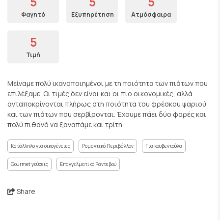
5
5
5
Φαγητό
Εξυπηρέτηση
Ατμόσφαιρα
5
Τιμή
Μείναμε πολύ ικανοποιημένοι με τη ποιότητα των πιάτων που
επιλέξαμε. Οι τιμές δεν είναι και οι πιο οικονομικές, αλλά
ανταποκρίνονται πλήρως στη ποιότητα του φρέσκου ψαριού
και των πιάτων που σερβίρονται. Έχουμε πάει δύο φορές και
πολύ πιθανό να ξαναπάμε και τρίτη.
Κατάλληλο για οικογένειες
Ρομαντικό Περιβάλλον
Για κουβεντούλα
Gourmet γεύσεις
Επαγγελματικό Ραντεβού
Share