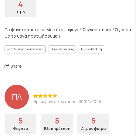
4
Τιμή
Το φαγητό και το service ήταν άψογα!!Συγχαρητηρια!!Σίγουρα
θα το ξανά προτιμήσουμε!!
Κατάλληλο για οικογένειες
Gourmet γεύσεις
Εύκολο Parking
Share
ΠΆ
Ημερομηνία κράτησης: 30/04/2026
5
5
5
Φαγητό
Εξυπηρέτηση
Ατμόσφαιρα