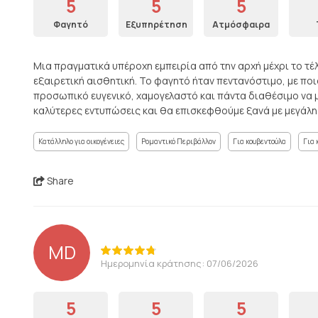
5
5
5
Φαγητό
Εξυπηρέτηση
Ατμόσφαιρα
Μια πραγματικά υπέροχη εμπειρία από την αρχή μέχρι το τ
εξαιρετική αισθητική. Το φαγητό ήταν πεντανόστιμο, με πο
προσωπικό ευγενικό, χαμογελαστό και πάντα διαθέσιμο να μ
καλύτερες εντυπώσεις και θα επισκεφθούμε ξανά με μεγάλη
Κατάλληλο για οικογένειες
Ρομαντικό Περιβάλλον
Για κουβεντούλα
Για 
Share
MD
Ημερομηνία κράτησης: 07/06/2026
5
5
5