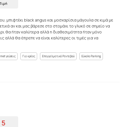
Τιμή
υ, μπιφτέκι black angus και μοσχαρίσια μάγουλα σε κιμά με
ετικά αν και μας βάρεσε στο στομάχι το γλυκό σε σημείο να
μέρι θα ήταν καλύτερα αλλά η διαθεσιμότητα ήταν μόνο
ις αλλά θα έπρεπε να είναι καλύτερες οι τιμές για να
met γεύσεις
Για κρέας
Επαγγελματικό Ραντεβού
Εύκολο Parking
5