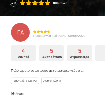
4.8
111 Κριτικές
ΓΑ
Ημερομηνία κράτησης: 08/08/2022
4
5
5
Φαγητό
Εξυπηρέτηση
Ατμόσφαιρα
Πολύ ωραίο εστιατόριο με ιδιαίτερες γεύσεις...
Ρομαντικό Περιβάλλον
Gourmet γεύσεις
Share