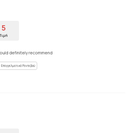
5
Τιμή
Would definitely recommend
Επαγγελματικό Ραντεβού