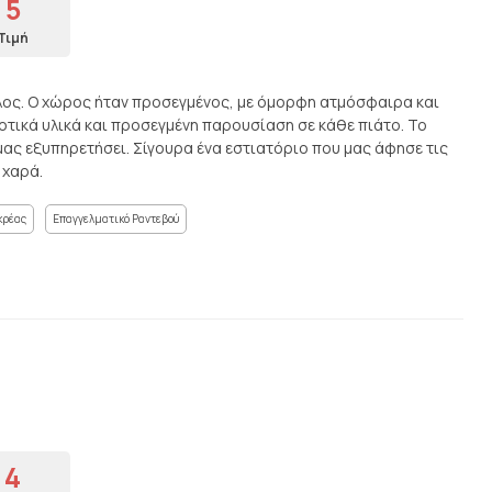
5
Τιμή
έλος. Ο χώρος ήταν προσεγμένος, με όμορφη ατμόσφαιρα και
ιοτικά υλικά και προσεγμένη παρουσίαση σε κάθε πιάτο. Το
ας εξυπηρετήσει. Σίγουρα ένα εστιατόριο που μας άφησε τις
 χαρά.
κρέας
Επαγγελματικό Ραντεβού
4