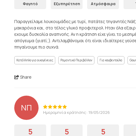
Φαγητό
Εξυπηρέτηση
Ατμόσφαιρα
Παραγγείλαμε λουκουμάδες με τυρί, πατάτες τηγανητές Νάξο
μακαρόνια και, στο τέλος γλυκό προφιτερολ. Ηταν όλα εξαιρ
εχουμε δυσκολία αναπνοής. Αν η κράτηση είχε γίνει το μεση
απόγευμα (γιατί;). Αντιλαμβάνομαι ότι είναι ιδιαίτερες γεύσε
πηγαίνουμε πιο συχνά.
Κατάλληλο για οικογένειες
Ρομαντικό Περιβάλλον
Για κουβεντούλα
Gour
Share
ΝΠ
Ημερομηνία κράτησης: 19/05/2026
5
5
5