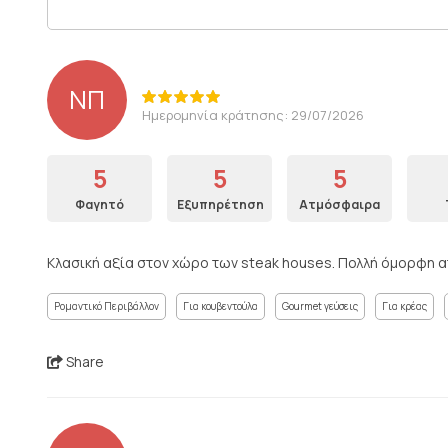
ΝΠ
Ημερομηνία κράτησης: 29/07/2026
5
5
5
Φαγητό
Εξυπηρέτηση
Ατμόσφαιρα
Κλασική αξία στον χώρο των steak houses. Πολλή όμορφη α
Ρομαντικό Περιβάλλον
Για κουβεντούλα
Gourmet γεύσεις
Για κρέας
Share