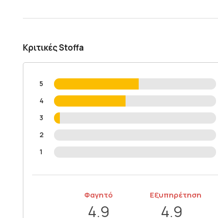
Κριτικές Stoffa
5
4
3
2
1
Φαγητό
Εξυπηρέτηση
4.9
4.9