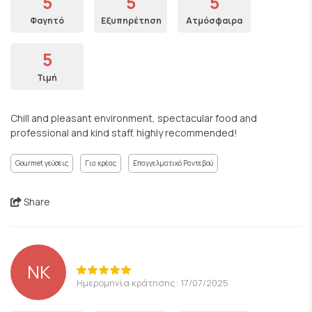
5
5
5
Φαγητό
Εξυπηρέτηση
Ατμόσφαιρα
5
Τιμή
Chill and pleasant environment, spectacular food and
professional and kind staff. highly recommended!
Gourmet γεύσεις
Για κρέας
Επαγγελματικό Ραντεβού
Share
NK
Ημερομηνία κράτησης: 17/07/2025