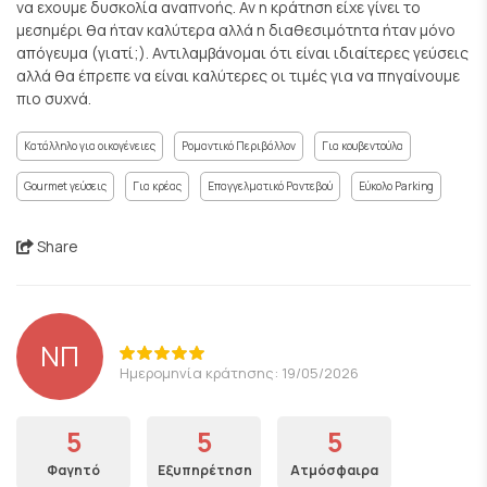
να εχουμε δυσκολία αναπνοής. Αν η κράτηση είχε γίνει το
μεσημέρι θα ήταν καλύτερα αλλά η διαθεσιμότητα ήταν μόνο
απόγευμα (γιατί;). Αντιλαμβάνομαι ότι είναι ιδιαίτερες γεύσεις
αλλά θα έπρεπε να είναι καλύτερες οι τιμές για να πηγαίνουμε
πιο συχνά.
Κατάλληλο για οικογένειες
Ρομαντικό Περιβάλλον
Για κουβεντούλα
Gourmet γεύσεις
Για κρέας
Επαγγελματικό Ραντεβού
Εύκολο Parking
Share
ΝΠ
Ημερομηνία κράτησης: 19/05/2026
5
5
5
Φαγητό
Εξυπηρέτηση
Ατμόσφαιρα