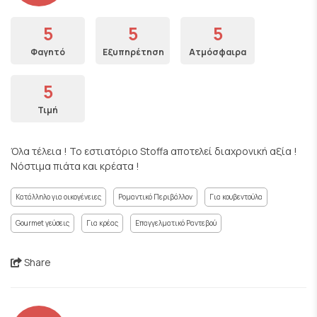
5
5
5
Φαγητό
Εξυπηρέτηση
Ατμόσφαιρα
5
Τιμή
Όλα τέλεια ! Το εστιατόριο Stoffa αποτελεί διαχρονική αξία !
Νόστιμα πιάτα και κρέατα !
Κατάλληλο για οικογένειες
Ρομαντικό Περιβάλλον
Για κουβεντούλα
Gourmet γεύσεις
Για κρέας
Επαγγελματικό Ραντεβού
Share