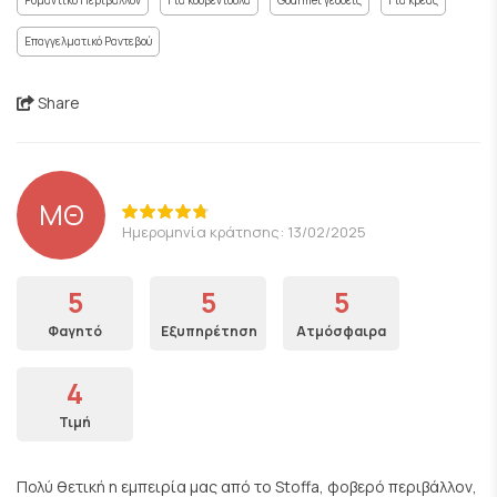
Ρομαντικό Περιβάλλον
Για κουβεντούλα
Gourmet γεύσεις
Για κρέας
Επαγγελματικό Ραντεβού
Share
ΜΘ
Ημερομηνία κράτησης: 13/02/2025
5
5
5
Φαγητό
Εξυπηρέτηση
Ατμόσφαιρα
4
Τιμή
Πολύ θετική η εμπειρία μας από το Stoffa, φοβερό περιβάλλον,