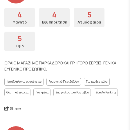
4
4
5
Φαγητό
Εξυπηρέτηση
Ατμόσφαιρα
5
Τιμή
ΩΡΑΙΟ ΜΑΓΑΖΙ ΜΕ ΠΑΡΚΑΔΟΡΟ ΚΑΙ ΓΡΗΓΟΡΟ ΣΕΡΒΙΣ. ΓΕΝΙΚΑ
ΕΥΓΕΝΙΚΟ ΠΡΟΣΩΠΙΚΟ.
Κατάλληλο για οικογένειες
Ρομαντικό Περιβάλλον
Για κουβεντούλα
Gourmet γεύσεις
Για κρέας
Επαγγελματικό Ραντεβού
Εύκολο Parking
Share