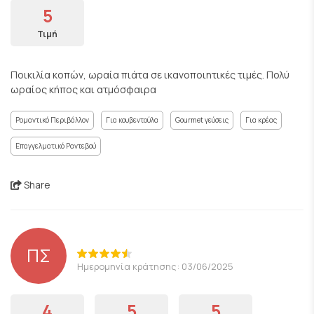
5
Τιμή
Ποικιλία κοπών, ωραία πιάτα σε ικανοποιητικές τιμές. Πολύ
ωραίος κήπος και ατμόσφαιρα
Ρομαντικό Περιβάλλον
Για κουβεντούλα
Gourmet γεύσεις
Για κρέας
Επαγγελματικό Ραντεβού
Share
ΠΣ
Ημερομηνία κράτησης: 03/06/2025
4
5
5