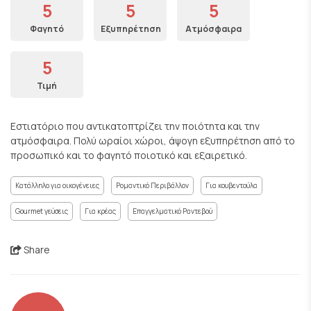
5
5
5
Φαγητό
Εξυπηρέτηση
Ατμόσφαιρα
5
Τιμή
Εστιατόριο που αντικατοπτρίζει την ποιότητα και την
ατμόσφαιρα. Πολύ ωραίοι χώροι, άψογη εξυπηρέτηση από το
προσωπικό και το φαγητό ποιοτικό και εξαιρετικό.
Κατάλληλο για οικογένειες
Ρομαντικό Περιβάλλον
Για κουβεντούλα
Gourmet γεύσεις
Για κρέας
Επαγγελματικό Ραντεβού
Share