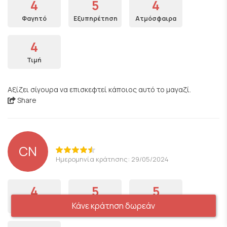
4
5
4
Φαγητό
Εξυπηρέτηση
Ατμόσφαιρα
4
Τιμή
Αξίζει σίγουρα να επισκεφτεί κάποιος αυτό το μαγαζί.
Share
CN
Ημερομηνία κράτησης: 29/05/2024
4
5
5
Φαγητό
Κάνε κράτηση δωρεάν
Εξυπηρέτηση
Ατμόσφαιρα