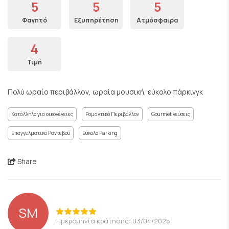
5
5
5
Φαγητό
Εξυπηρέτηση
Ατμόσφαιρα
4
Τιμή
Πολύ ωραίο περιβάλλον, ωραία μουσική, εύκολο πάρκινγκ
Κατάλληλο για οικογένειες
Ρομαντικό Περιβάλλον
Gourmet γεύσεις
Επαγγελματικό Ραντεβού
Εύκολο Parking
Share
SM
Ημερομηνία κράτησης: 03/04/2025