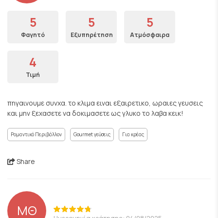
5
5
5
Φαγητό
Εξυπηρέτηση
Ατμόσφαιρα
4
Τιμή
πηγαινουμε συνχα. το κλιμα ειναι εξαιρετικο, ωραιες γευσεις
και μην ξεχασετε να δοκιμασετε ως γλυκο το λαβα κεικ!
Ρομαντικό Περιβάλλον
Gourmet γεύσεις
Για κρέας
Share
ΜΘ
Ημερομηνία κράτησης: 04/08/2025