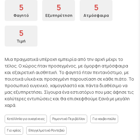
5
5
5
Φαγητό
Εξυπηρέτηση
Ατμόσφαιρα
5
Τιμή
Μια πραγματικά υπέροχη εμπειρία από την αρχή μέχρι το
τέλος. Ο χώρος ήταν προσεγμένος, με όμορφη ατμόσφαιρα
και εξαιρετική αισθητική. Το φαγητό ήταν πεντανόστιμο, με
ποιοτικά υλικά και προσεγμένη παρουσίαση σε κάθε πιάτο. Το
προσωπικό ευγενικό, χαμογελαστό και πάντα διαθέσιμο να
μας εξυπηρετήσει. Σίγουρα ένα εστιατόριο που μας άφησε τις
καλύτερες εντυπώσεις και θα επισκεφθούμε ξανά με μεγάλη
χαρά.
Κατάλληλο για οικογένειες
Ρομαντικό Περιβάλλον
Για κουβεντούλα
Για κρέας
Επαγγελματικό Ραντεβού