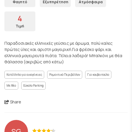
Φαγητό
Εξυπηρέτηση
Ατμόσφαιρα
4
Τιμή
Παραδοσιακές ελληνικές γεύσεις με άρωμα, πολύ καλες
πρώτες ύλες και αριστη μαγειρική.Για φρέσκο ψάρι και
ελληνικά μαγειρευτά πιάτα. Τέλεια λαδερά! Μπαλκόνι με θέα
θάλασσα (ακριβώς από κάτω)
Κατάλληλο για οικογένειες
Ρομαντικό Περιβάλλον
Για κουβεντούλα
Με θέα
Εύκολο Parking
Share
SG