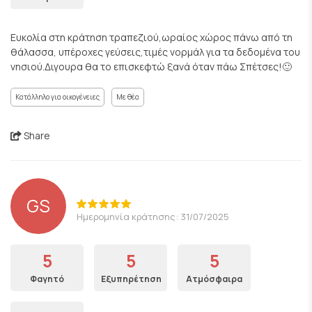
Ευκολία στη κράτηση τραπεζιού,ωραίος χώρος πάνω από τη
θάλασσα, υπέροχες γεύσεις,τιμές νορμάλ για τα δεδομένα του
νησιού.Διγουρα θα το επισκεφτώ ξανά όταν πάω Σπέτσες!🙂
Κατάλληλο για οικογένειες
Με θέα
Share
GS
Ημερομηνία κράτησης: 31/07/2025
5
5
5
Φαγητό
Εξυπηρέτηση
Ατμόσφαιρα