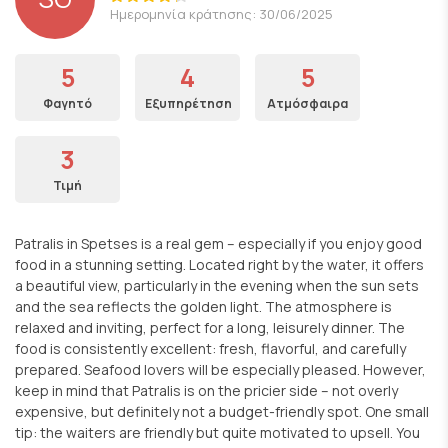
Ημερομηνία κράτησης: 30/06/2025
5
4
5
Φαγητό
Εξυπηρέτηση
Ατμόσφαιρα
3
Τιμή
Patralis in Spetses is a real gem – especially if you enjoy good
food in a stunning setting. Located right by the water, it offers
a beautiful view, particularly in the evening when the sun sets
and the sea reflects the golden light. The atmosphere is
relaxed and inviting, perfect for a long, leisurely dinner. The
food is consistently excellent: fresh, flavorful, and carefully
prepared. Seafood lovers will be especially pleased. However,
keep in mind that Patralis is on the pricier side – not overly
expensive, but definitely not a budget-friendly spot. One small
tip: the waiters are friendly but quite motivated to upsell. You