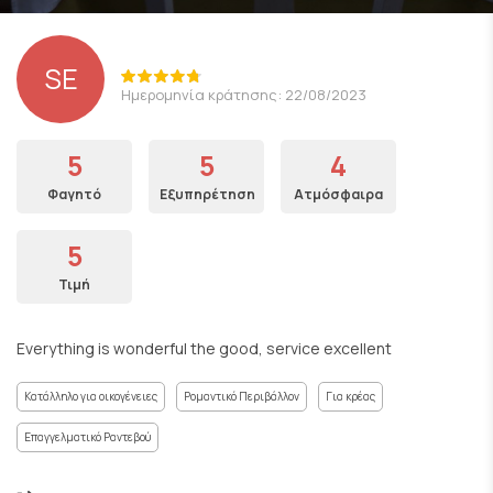
SE
Ημερομηνία κράτησης: 22/08/2023
5
5
4
Φαγητό
Εξυπηρέτηση
Ατμόσφαιρα
5
Τιμή
Everything is wonderful the good, service excellent
Κατάλληλο για οικογένειες
Ρομαντικό Περιβάλλον
Για κρέας
Επαγγελματικό Ραντεβού