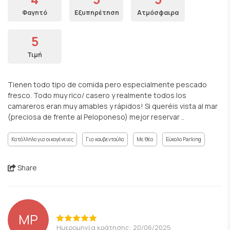
Φαγητό
Εξυπηρέτηση
Ατμόσφαιρα
5
Τιμή
Tienen todo tipo de comida pero especialmente pescado
fresco. Todo muy rico/ casero y realmente todos los
camareros eran muy amables y rápidos! Si queréis vista al mar
(preciosa de frente al Peloponeso) mejor reservar ..
Κατάλληλο για οικογένειες
Για κουβεντούλα
Με θέα
Εύκολο Parking
Share
MP
Ημερομηνία κράτησης: 20/06/2025