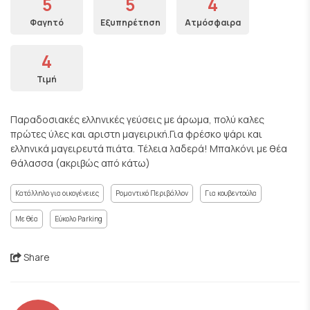
5
5
4
Φαγητό
Εξυπηρέτηση
Ατμόσφαιρα
4
Τιμή
Παραδοσιακές ελληνικές γεύσεις με άρωμα, πολύ καλες
πρώτες ύλες και αριστη μαγειρική.Για φρέσκο ψάρι και
ελληνικά μαγειρευτά πιάτα. Τέλεια λαδερά! Μπαλκόνι με θέα
θάλασσα (ακριβώς από κάτω)
Κατάλληλο για οικογένειες
Ρομαντικό Περιβάλλον
Για κουβεντούλα
Με θέα
Εύκολο Parking
Share