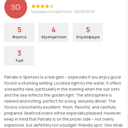
SG
Ημερομηνία κράτησης: 30/06/2025
5
4
5
Φαγητό
Εξυπηρέτηση
Ατμόσφαιρα
3
Τιμή
Patralis in Spetses is a real gem – especially if you enjoy good
food in a stunning setting. Located right by the water, it offers
a beautiful view, particularly in the evening when the sun sets
and the sea reflects the golden light. The atmosphere is
relaxed and inviting, perfect for a long, leisurely dinner. The
food is consistently excellent: fresh, flavorful, and carefully
prepared. Seafood lovers will be especially pleased. However,
keep in mind that Patralis is on the pricier side – not overly
expensive, but definitely not a budget-friendly spot. One small