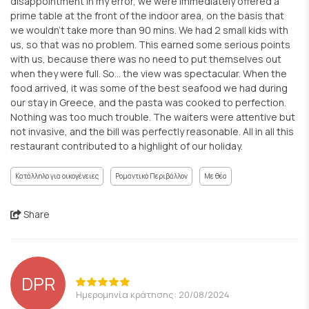
disappointment in my error, we were immediately offered a
prime table at the front of the indoor area, on the basis that
we wouldn't take more than 90 mins. We had 2 small kids with
us, so that was no problem. This earned some serious points
with us, because there was no need to put themselves out
when they were full. So... the view was spectacular. When the
food arrived, it was some of the best seafood we had during
our stay in Greece, and the pasta was cooked to perfection.
Nothing was too much trouble. The waiters were attentive but
not invasive, and the bill was perfectly reasonable. All in all this
restaurant contributed to a highlight of our holiday.
Κατάλληλο για οικογένειες
Ρομαντικό Περιβάλλον
Με θέα
Share
DPR
Ημερομηνία κράτησης: 20/08/2024