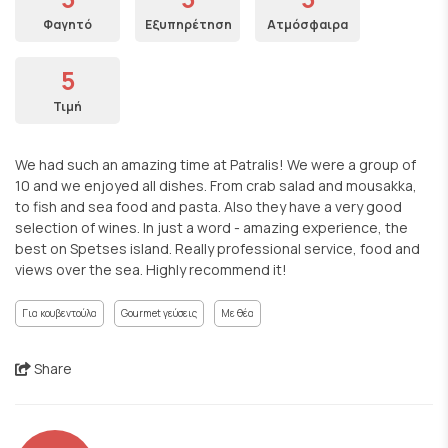
Φαγητό
Εξυπηρέτηση
Ατμόσφαιρα
5
Τιμή
We had such an amazing time at Patralis! We were a group of
10 and we enjoyed all dishes. From crab salad and mousakka,
to fish and sea food and pasta. Also they have a very good
selection of wines. In just a word - amazing experience, the
best on Spetses island. Really professional service, food and
views over the sea. Highly recommend it!
Για κουβεντούλα
Gourmet γεύσεις
Με θέα
Share