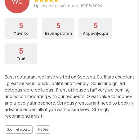
Wc
Ημερομηνία κράτησης: 19/08/2024
5
5
5
Φαγητό
Εξυπηρέτηση
Ατμόσφαιρα
5
Τιμή
Best restaurant we have visited on Spetses. Staff are excellent
, great service , quick , polite and friendly . Squid and grilled
octopus were delicious . Front of house staff very welcoming
and accommodating with our requests. Great value for money
and a lovely atmosphere. Very busy restaurant need to book in
advance especially if you want a sea view . Strongly
recommend a visit .
Gourmet γεύσεις
Με θέα