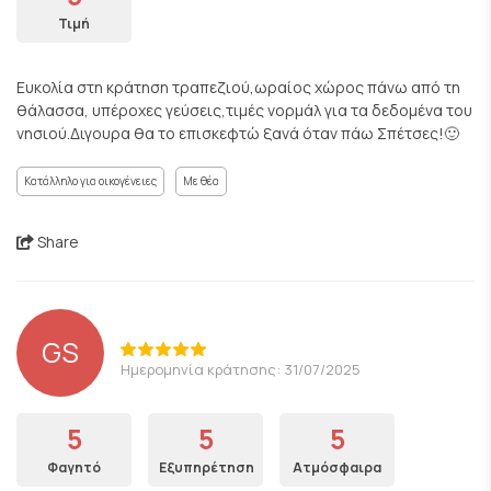
Τιμή
Ευκολία στη κράτηση τραπεζιού,ωραίος χώρος πάνω από τη
θάλασσα, υπέροχες γεύσεις,τιμές νορμάλ για τα δεδομένα του
νησιού.Διγουρα θα το επισκεφτώ ξανά όταν πάω Σπέτσες!🙂
Κατάλληλο για οικογένειες
Με θέα
Share
GS
Ημερομηνία κράτησης: 31/07/2025
5
5
5
Φαγητό
Εξυπηρέτηση
Ατμόσφαιρα