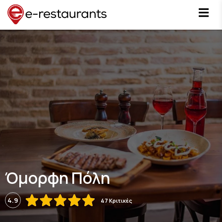
Όμορφη Πόλη
4.9
47 Κριτικές