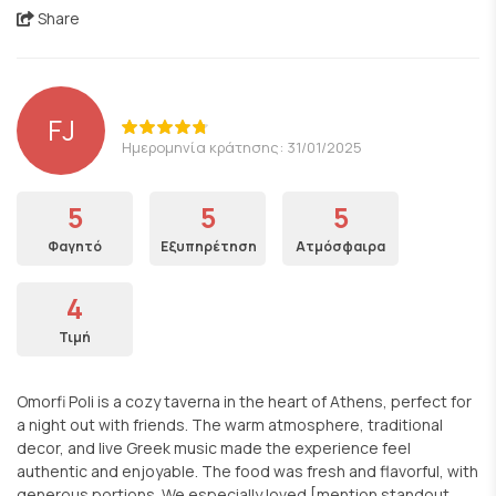
Share
FJ
Ημερομηνία κράτησης: 31/01/2025
5
5
5
Φαγητό
Εξυπηρέτηση
Ατμόσφαιρα
4
Τιμή
Omorfi Poli is a cozy taverna in the heart of Athens, perfect for
a night out with friends. The warm atmosphere, traditional
decor, and live Greek music made the experience feel
authentic and enjoyable. The food was fresh and flavorful, with
generous portions. We especially loved [mention standout