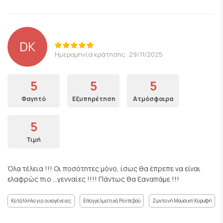
DK
Ημερομηνία κράτησης: 29/11/2025
5
5
5
Φαγητό
Εξυπηρέτηση
Ατμόσφαιρα
5
Τιμή
Όλα τέλεια !!! Οι ποσότητες μόνο, ίσως θα έπρεπε να είναι
ελαφρώς πιο ...γενναίες !!!! Πάντως θα ξαναπάμε !!!
Κατάλληλο για οικογένειες
Επαγγελματικό Ραντεβού
Ζωντανή Μουσική Κορυφή