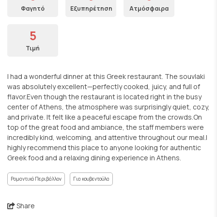
Φαγητό
Εξυπηρέτηση
Ατμόσφαιρα
5
Τιμή
I had a wonderful dinner at this Greek restaurant. The souvlaki
was absolutely excellent—perfectly cooked, juicy, and full of
flavor.Even though the restaurant is located right in the busy
center of Athens, the atmosphere was surprisingly quiet, cozy,
and private. It felt like a peaceful escape from the crowds.On
top of the great food and ambiance, the staff members were
incredibly kind, welcoming, and attentive throughout our meal.I
highly recommend this place to anyone looking for authentic
Greek food and a relaxing dining experience in Athens.
Ρομαντικό Περιβάλλον
Για κουβεντούλα
Share