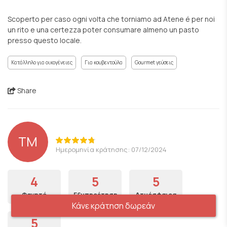
Scoperto per caso ogni volta che torniamo ad Atene é per noi
un rito e una certezza poter consumare almeno un pasto
presso questo locale.
Κατάλληλο για οικογένειες
Για κουβεντούλα
Gourmet γεύσεις
Share
TM
Ημερομηνία κράτησης: 07/12/2024
4
5
5
Φαγητό
Εξυπηρέτηση
Ατμόσφαιρα
Κάνε κράτηση δωρεάν
5