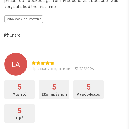
prices too. I booked again on my second visit because I was
very satisfied the first time.
Κατάλληλο για οικογένειες
Share
LA
Ημερομηνία κράτησης: 31/12/2024
5
5
5
Φαγητό
Εξυπηρέτηση
Ατμόσφαιρα
5
Τιμή