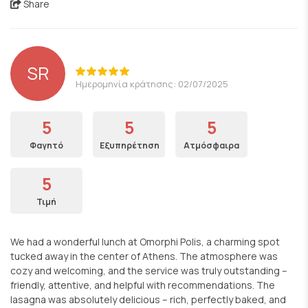
Share
SR
Ημερομηνία κράτησης: 02/07/2025
5
5
5
Φαγητό
Εξυπηρέτηση
Ατμόσφαιρα
5
Τιμή
We had a wonderful lunch at Omorphi Polis, a charming spot
tucked away in the center of Athens. The atmosphere was
cozy and welcoming, and the service was truly outstanding –
friendly, attentive, and helpful with recommendations. The
lasagna was absolutely delicious – rich, perfectly baked, and