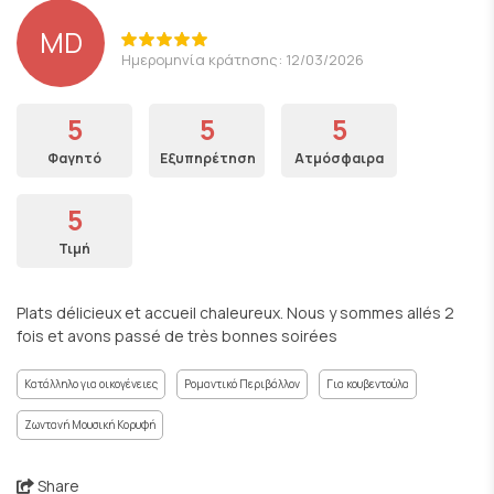
MD
Ημερομηνία κράτησης: 12/03/2026
5
5
5
Φαγητό
Εξυπηρέτηση
Ατμόσφαιρα
5
Τιμή
Plats délicieux et accueil chaleureux. Nous y sommes allés 2
fois et avons passé de très bonnes soirées
Κατάλληλο για οικογένειες
Ρομαντικό Περιβάλλον
Για κουβεντούλα
Ζωντανή Μουσική Κορυφή
Share