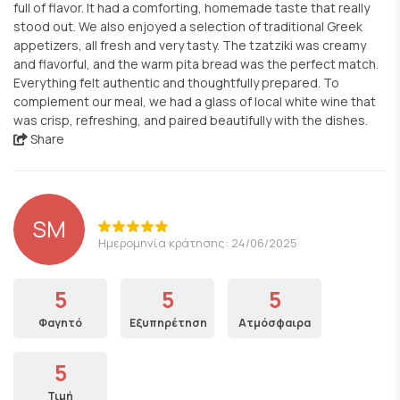
full of flavor. It had a comforting, homemade taste that really
stood out. We also enjoyed a selection of traditional Greek
appetizers, all fresh and very tasty. The tzatziki was creamy
and flavorful, and the warm pita bread was the perfect match.
Everything felt authentic and thoughtfully prepared. To
complement our meal, we had a glass of local white wine that
was crisp, refreshing, and paired beautifully with the dishes.
Share
SM
Ημερομηνία κράτησης: 24/06/2025
5
5
5
Φαγητό
Εξυπηρέτηση
Ατμόσφαιρα
5
Τιμή