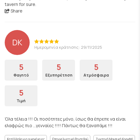
tavern for sure.
Share
DK
Ημερομηνία κράτησης: 29/11/2025
5
5
5
Φαγητό
Εξυπηρέτηση
Ατμόσφαιρα
5
Τιμή
Όλα τέλεια !!! Οι ποσότητες μόνο, ίσως θα έπρεπε να είναι
ελαφρώς πιο ...γενναίες !!!! Πάντως θα ξαναπάμε !!!
Κατάλληλο για οικογένειες
Επαγγελματικό Ραντεβού
Ζωντανή Μουσική Κορυφή