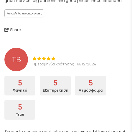
great service, big portions and good prices. Recommended
Κατάλληλο για οικογένειες
Share
TB
Ημερομηνία κράτησης: 19/12/2024
5
5
5
Φαγητό
Εξυπηρέτηση
Ατμόσφαιρα
5
Τιμή
Scoperto per caso ogni volta che torniamo ad Atene é per noi