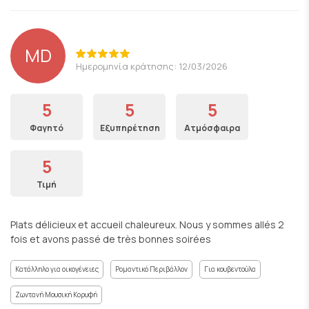
MD
Ημερομηνία κράτησης: 12/03/2026
5
5
5
Φαγητό
Εξυπηρέτηση
Ατμόσφαιρα
5
Τιμή
Plats délicieux et accueil chaleureux. Nous y sommes allés 2
fois et avons passé de très bonnes soirées
Κατάλληλο για οικογένειες
Ρομαντικό Περιβάλλον
Για κουβεντούλα
Ζωντανή Μουσική Κορυφή