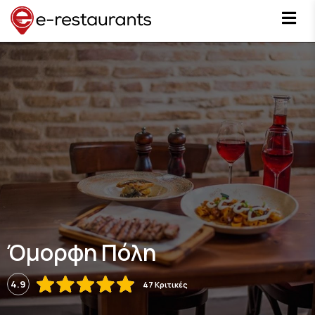
Όμορφη Πόλη
4.9
47 Κριτικές