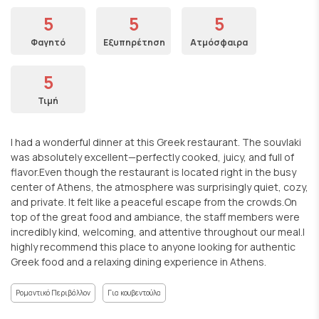
5
5
5
Φαγητό
Εξυπηρέτηση
Ατμόσφαιρα
5
Τιμή
I had a wonderful dinner at this Greek restaurant. The souvlaki
was absolutely excellent—perfectly cooked, juicy, and full of
flavor.Even though the restaurant is located right in the busy
center of Athens, the atmosphere was surprisingly quiet, cozy,
and private. It felt like a peaceful escape from the crowds.On
top of the great food and ambiance, the staff members were
incredibly kind, welcoming, and attentive throughout our meal.I
highly recommend this place to anyone looking for authentic
Greek food and a relaxing dining experience in Athens.
Ρομαντικό Περιβάλλον
Για κουβεντούλα