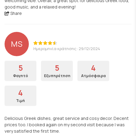
welcoming vibe. Overall, a great spot for delicious Greek food,
good music, and a relaxed evening!
Share
MS
Ημερομηνία κράτησης: 29/12/2024
5
5
4
Φαγητό
Εξυπηρέτηση
Ατμόσφαιρα
4
Τιμή
Delicious Greek dishes, great service and cosy decor. Decent
prices too. I booked again on my second visit because I was
very satisfied the first time.