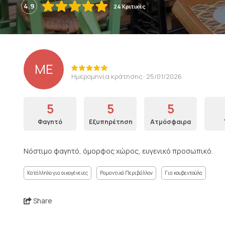
4.9
24 Κριτικές
ME
Ημερομηνία κράτησης: 25/01/2026
5
5
5
Φαγητό
Εξυπηρέτηση
Ατμόσφαιρα
Νόστιμο φαγητό, όμορφος χώρος, ευγενικό προσωπικό.
Κατάλληλο για οικογένειες
Ρομαντικό Περιβάλλον
Για κουβεντούλα
Share