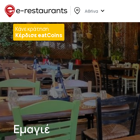
Αθήνα
Κάνε κράτηση
Κέρδισε eatCoins
Εμαγιέ