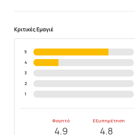
Κριτικές Εμαγιέ
5
4
3
2
1
Φαγητό
Εξυπηρέτηση
4.9
4.8