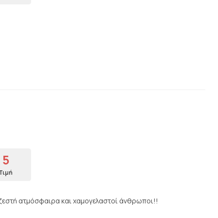
5
Τιμή
ύ ζεστή ατμόσφαιρα και χαμογελαστοί άνθρωποι!!