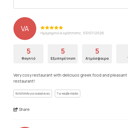
VA
Ημερομηνία κράτησης: 03/07/2026
5
5
5
Φαγητό
Εξυπηρέτηση
Ατμόσφαιρα
Very cosy restaurant with deliciuos greek food and pleasant
restaurant!
Κατάλληλο για οικογένειες
Για κουβεντούλα
Share