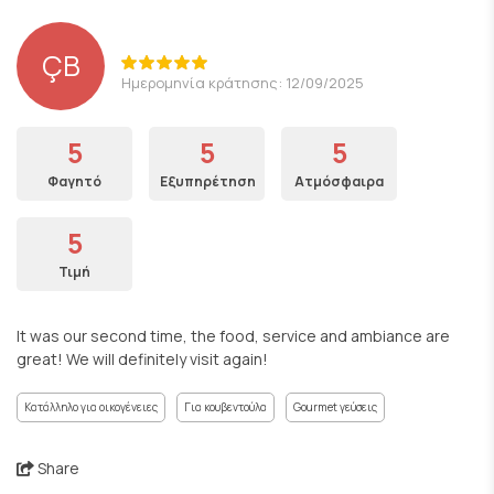
ÇB
Ημερομηνία κράτησης: 12/09/2025
5
5
5
Φαγητό
Εξυπηρέτηση
Ατμόσφαιρα
5
Τιμή
It was our second time, the food, service and ambiance are
great! We will definitely visit again!
Κατάλληλο για οικογένειες
Για κουβεντούλα
Gourmet γεύσεις
Share