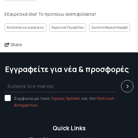
Εξαιρετικά όλα! Το προτείνω ανεπιφύλακτα!
Κατάλληλο για οικογένειες
Ρομαντικό Περιβάλλον
Ζωντανή Μουσική Κορυφή
Share
Εγγραφείτε για νέα & προσφορές
Συμφωνώ με τους
Όρους Χρήσης
και την
Πολιτική
Απορρήτου
Quick Links