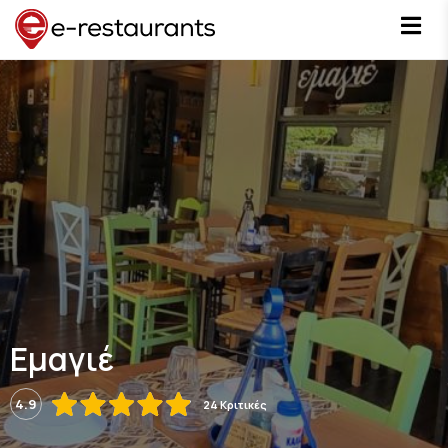
Εμαγιέ
4.9
24 Κριτικές