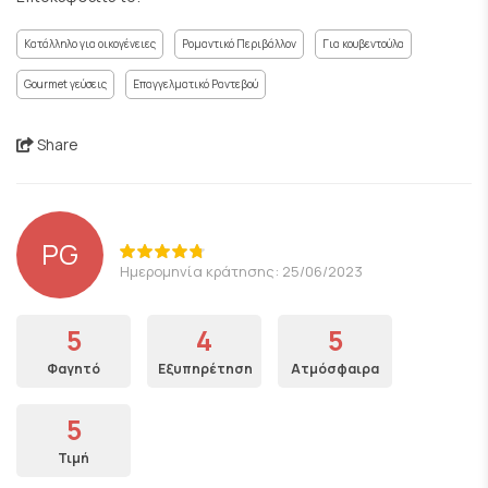
Κατάλληλο για οικογένειες
Ρομαντικό Περιβάλλον
Για κουβεντούλα
Gourmet γεύσεις
Επαγγελματικό Ραντεβού
Share
PG
Ημερομηνία κράτησης: 25/06/2023
5
4
5
Φαγητό
Εξυπηρέτηση
Ατμόσφαιρα
5
Τιμή