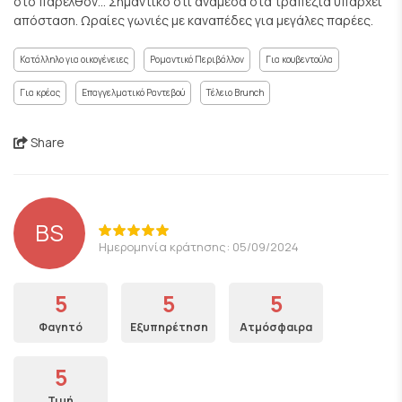
στο παρελθόν... Σημαντικό ότι ανάμεσα στα τραπέζια υπάρχει
απόσταση. Ωραίες γωνιές με καναπέδες για μεγάλες παρέες.
Κατάλληλο για οικογένειες
Ρομαντικό Περιβάλλον
Για κουβεντούλα
Για κρέας
Επαγγελματικό Ραντεβού
Τέλειο Brunch
Share
BS
Ημερομηνία κράτησης: 05/09/2024
5
5
5
Φαγητό
Εξυπηρέτηση
Ατμόσφαιρα
5
Τιμή