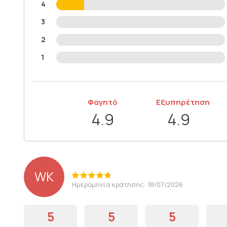
4
3
2
1
Φαγητό
Εξυπηρέτηση
4.9
4.9
WK
Ημερομηνία κράτησης: 18/07/2026
5
5
5