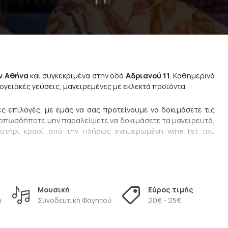
ν Αθήνα 
και συγκεκριμένα στην οδό 
Αδριανού 11
. 
Καθημερινά 
σογειακές γεύσεις, μαγειρεμένες με εκλεκτά προϊόντα.
ές επιλογές, με εμάς να σας προτείνουμε να δοκιμάσετε τις 
 οπωσδήποτε μην παραλείψετε να δοκιμάσετε τα μαγειρευτά, 
οτήρι κρασί από την πλήρως ενημερωμένη wine list του 
τό που κάνει το εστιατόριο 
Theta
,
να ξεχωρίζει, είναι ο 
 Ακρόπολη, καθώς και το άψογο και πλήρως καταρτισμένο 
επιλογή για όποτε και να βρεθείτε
 στο Μοναστηράκι, στην 
Μουσική
Εύρος τιμής
ή
Συνοδευτική Φαγητού
20€ - 25€