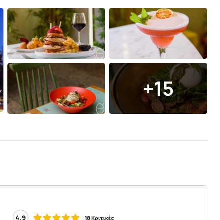
+15
4.9
18 Κριτικές