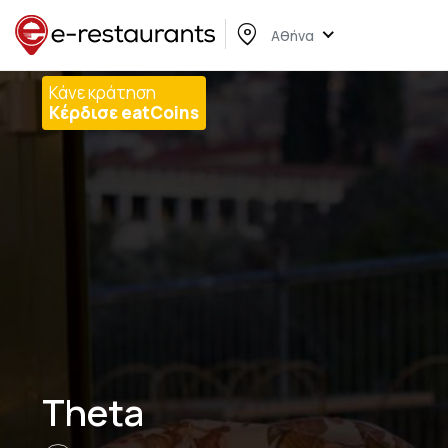
Αθήνα
Κάνε κράτηση
Κέρδισε eatCoins
Theta