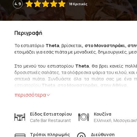
4.9
18 Κριτικές
Περιγραφή
Το εστιατόριο 
Theta
, βρίσκεται
, στο Μοναστηράκι, στη
ετοιμάζει για εσάς πιάτα με μοναδικές, δημιουργικές, με
Στο μενού του εστιατορίου 
Theta
, θα βρει κανείς πολλ
δροσιστικές σαλάτες, τα ολόφρεσκα ψάρια του κιλού, και
σπιτικά πιάτα. Συνδυάστε όλα τα πιάτα σας με ένα π
εστιατορίου 
Theta
, 
στο Μοναστηράκι, στην Αθήνα.
περισσότερα
Τέλος, πέραν των μοναδικών γευστικών εμπειριών, αυ
φιλόξενος και ζεστός χώρος του, η μοναδική θέα στην
προσωπικό του, κάνοντάς το την πρώτη και μοναδική σας 
Είδος Εστιατορίου
Κουζίνα
Cafe Bar Restaurant
Ελληνική, Μεσογειακ
Αθήνα.
Τρόποι πληρωμής
Διεύθυνση