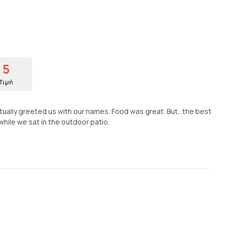
5
Τιμή
ually greeted us with our names. Food was great. But...the best
hile we sat in the outdoor patio.