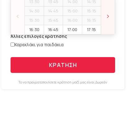
13:30
13:45
14:00
14:15
Χώρος για κράτηση
14:30
14:45
15:00
15:15
‹
›
15:30
15:45
16:00
16:15
16:30
16:45
17:00
17:15
Άλλες επιλογές κράτησης
Καρεκλάκι για παιδάκια
ΚΡΑΤΗΣΗ
Το να πραγματοποιήσετε κράτηση μαζί μας είναι Δωρεάν