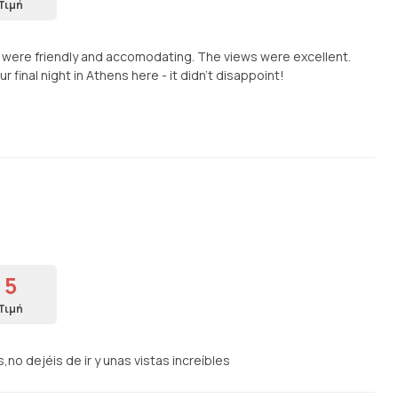
Τιμή
f were friendly and accomodating. The views were excellent.
final night in Athens here - it didn’t disappoint!
5
Τιμή
o dejéis de ir y unas vistas increíbles