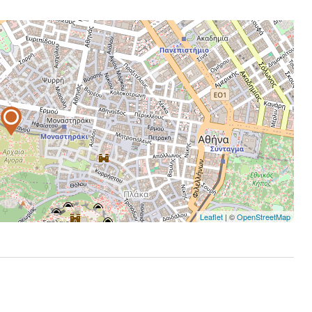
Leaflet
| ©
OpenStreetMap