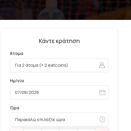
Κάντε κράτηση
Άτομα
Ημ/νία
Ώρα
Παρακαλώ επιλέξτε ώρα