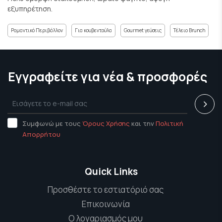
εξυπηρέτηση.
Ρομαντικό Περιβάλλον
Για κουβεντούλα
Gourmet γεύσεις
Τέλειο Brunch
Εγγραφείτε για νέα & προσφορές
Συμφωνώ με τους
Όρους Χρήσης
και την
Πολιτική
Απορρήτου
Quick Links
Προσθέστε το εστιατόριό σας
Επικοινωνία
Ο λογαριασμός μου