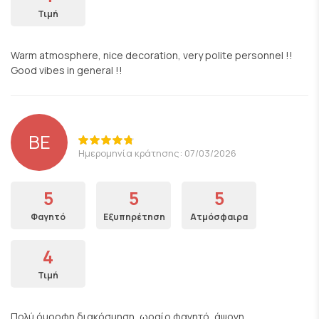
Τιμή
Warm atmosphere, nice decoration, very polite personnel !!
Good vibes in general !!
BE
Ημερομηνία κράτησης: 07/03/2026
5
5
5
Φαγητό
Εξυπηρέτηση
Ατμόσφαιρα
4
Τιμή
Πολύ όμορφη διακόσμηση, ωραίο φαγητό, άψογη