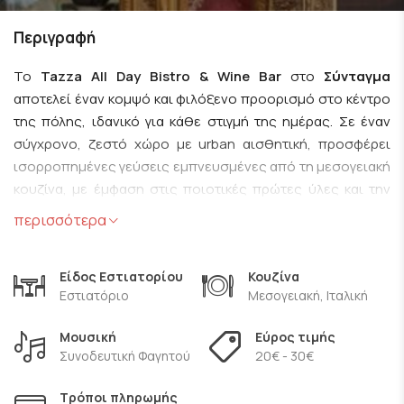
Περιγραφή
Το
Tazza All Day Bistro & Wine Bar
στο
Σύνταγμα
αποτελεί έναν κομψό και φιλόξενο προορισμό στο κέντρο
της πόλης, ιδανικό για κάθε στιγμή της ημέρας. Σε έναν
σύγχρονο, ζεστό χώρο με urban αισθητική, προσφέρει
ισορροπημένες γεύσεις εμπνευσμένες από τη μεσογειακή
κουζίνα, με έμφαση στις ποιοτικές πρώτες ύλες και την
προσεγμένη παρουσίαση. Από απολαυστικό brunch και
περισσότερα
αρωματικό καφέ το πρωί, μέχρι δημιουργικά πιάτα, εκλεκτά
cocktails και μια προσεγμένη λίστα κρασιών το βράδυ, το
Είδος Εστιατορίου
Κουζίνα
Tazza
συνδυάζει χαλαρή ατμόσφαιρα και υψηλή
Εστιατόριο
Μεσογειακή, Ιταλική
γαστρονομική εμπειρία, αποτελώντας ιδανική επιλογή για
επαγγελματικά ραντεβού, φιλικές συναντήσεις ή στιγμές
Μουσική
Εύρος τιμής
χαλάρωσης στην καρδιά της Αθήνας.
Συνοδευτική Φαγητού
20€ - 30€
Τρόποι πληρωμής