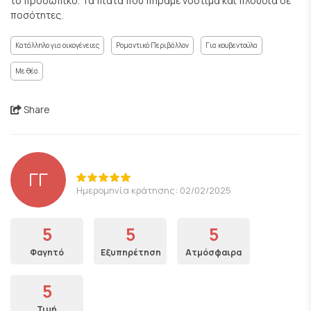
το προσωπικό. Τα πιάτα που πήραμε νόστιμα και πλούσια σε
ποσότητες.
Κατάλληλο για οικογένειες
Ρομαντικό Περιβάλλον
Για κουβεντούλα
Με θέα
Share
ΓΓ
Ημερομηνία κράτησης: 02/02/2025
5
5
5
Φαγητό
Εξυπηρέτηση
Ατμόσφαιρα
5
Τιμή