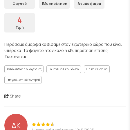
Φαγητό
Εξυπηρέτηση
Ατμόσφαιρα
4
Τιμή
Περάσαμε όμορφα καθίσαμε στον εξωτερικό χώρο που είναι
υπέροχα. Το φαγητό ήταν καλό η εξυπηρέτηση επίσης.
Συστήνεται...
Κατάλληλο για οικογένειες
Ρομαντικό Περιβάλλον
Για κουβεντούλα
Επαγγελματικό Ραντεβού
Share
ΔΚ
Ημερομηνία κράτησης: 19/11/2025