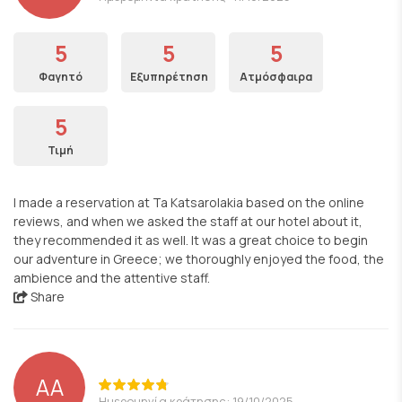
5
5
5
Φαγητό
Εξυπηρέτηση
Ατμόσφαιρα
5
Τιμή
I made a reservation at Ta Katsarolakia based on the online
reviews, and when we asked the staff at our hotel about it,
they recommended it as well. It was a great choice to begin
our adventure in Greece; we thoroughly enjoyed the food, the
ambience and the attentive staff.
Share
ΑΑ
Ημερομηνία κράτησης: 19/10/2025