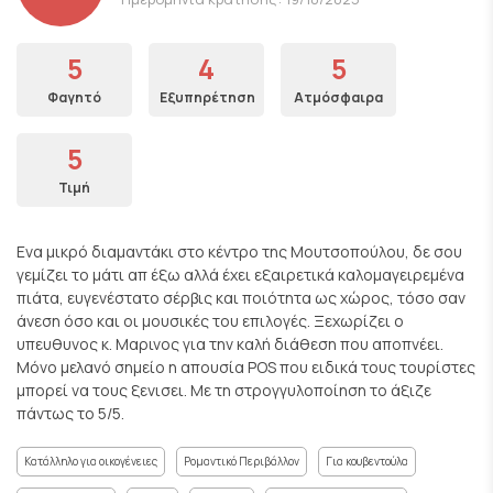
5
4
5
Φαγητό
Εξυπηρέτηση
Ατμόσφαιρα
5
Τιμή
Ενα μικρό διαμαντάκι στο κέντρο της Μουτσοπούλου, δε σου
γεμίζει το μάτι απ έξω αλλά έχει εξαιρετικά καλομαγειρεμένα
πιάτα, ευγενέστατο σέρβις και ποιότητα ως χώρος, τόσο σαν
άνεση όσο και οι μουσικές του επιλογές. Ξεχωρίζει ο
υπευθυνος κ. Μαρινος για την καλή διάθεση που αποπνέει.
Μόνο μελανό σημείο η απουσία POS που ειδικά τους τουρίστες
μπορεί να τους ξενισει. Με τη στρογγυλοποίηση το άξιζε
πάντως το 5/5.
Κατάλληλο για οικογένειες
Ρομαντικό Περιβάλλον
Για κουβεντούλα