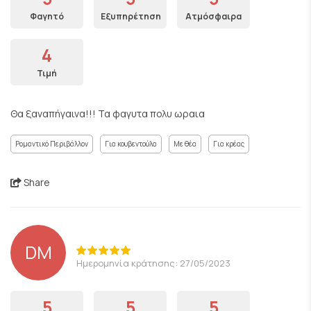
Φαγητό
Εξυπηρέτηση
Ατμόσφαιρα
4
Τιμή
Θα ξαναπήγαινα!!! Τα φαγυτα πολυ ωραια
Ρομαντικό Περιβάλλον
Για κουβεντούλα
Με θέα
Για κρέας
Share
DM
Ημερομηνία κράτησης: 27/05/2023
5
5
5