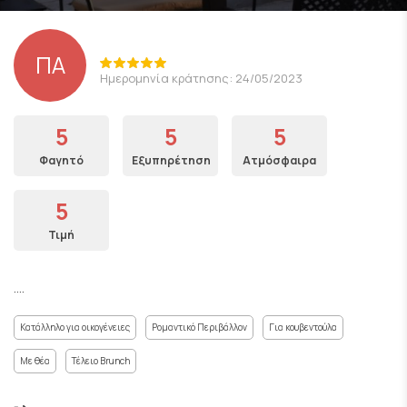
ΠΑ
Ημερομηνία κράτησης: 24/05/2023
5
5
5
Φαγητό
Εξυπηρέτηση
Ατμόσφαιρα
5
Τιμή
....
Κατάλληλο για οικογένειες
Ρομαντικό Περιβάλλον
Για κουβεντούλα
Με θέα
Τέλειο Brunch