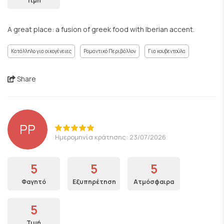
Τιμή
A great place: a fusion of greek food with Iberian accent.
Κατάλληλο για οικογένειες
Ρομαντικό Περιβάλλον
Για κουβεντούλα
Share
PP
Ημερομηνία κράτησης: 23/07/2026
5
5
5
Φαγητό
Εξυπηρέτηση
Ατμόσφαιρα
5
Τιμή