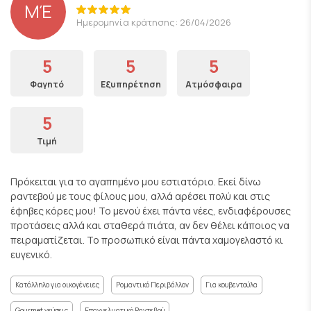
ΜΈ
Ημερομηνία κράτησης: 26/04/2026
5
5
5
Φαγητό
Εξυπηρέτηση
Ατμόσφαιρα
5
Τιμή
Πρόκειται για το αγαπημένο μου εστιατόριο. Εκεί δίνω
ραντεβού με τους φίλους μου, αλλά αρέσει πολύ και στις
έφηβες κόρες μου! Το μενού έχει πάντα νέες, ενδιαφέρουσες
προτάσεις αλλά και σταθερά πιάτα, αν δεν θέλει κάποιος να
πειραματίζεται. Το προσωπικό είναι πάντα χαμογελαστό κι
ευγενικό.
Κατάλληλο για οικογένειες
Ρομαντικό Περιβάλλον
Για κουβεντούλα
Gourmet γεύσεις
Επαγγελματικό Ραντεβού