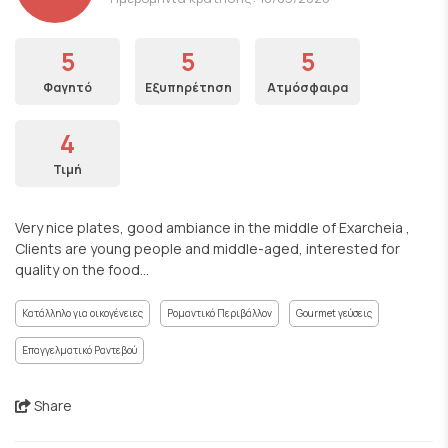
5
5
5
Φαγητό
Εξυπηρέτηση
Ατμόσφαιρα
4
Τιμή
Very nice plates, good ambiance in the middle of Exarcheia ,
Clients are young people and middle-aged, interested for
quality on the food…
Κατάλληλο για οικογένειες
Ρομαντικό Περιβάλλον
Gourmet γεύσεις
Επαγγελματικό Ραντεβού
Share