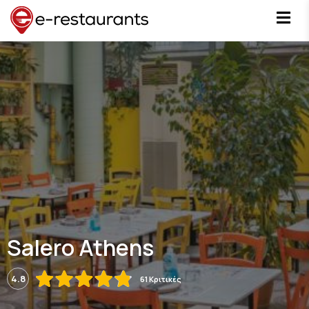
Salero Athens
4.8
61 Κριτικές