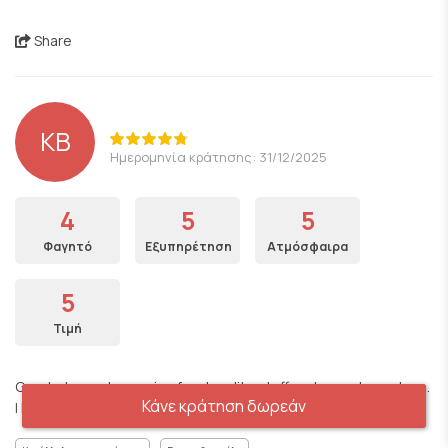
Share
ΚΒ
Ημερομηνία κράτησης: 31/12/2025
4
5
5
Φαγητό
Εξυπηρέτηση
Ατμόσφαιρα
5
Τιμή
Great atmosphere, nice food, polite staff and very clean place.
Κάνε κράτηση δωρεάν
I highly recommend it.