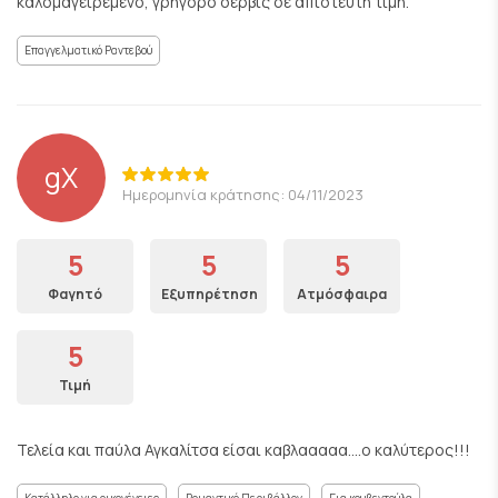
καλόμαγειρεμένο, γρήγορο σέρβις σε απίστευτη τιμή.
Επαγγελματικό Ραντεβού
gX
Ημερομηνία κράτησης: 04/11/2023
5
5
5
Φαγητό
Εξυπηρέτηση
Ατμόσφαιρα
5
Τιμή
Τελεία και παύλα Αγκαλίτσα είσαι καβλααααα....ο καλύτερος!!!
Κατάλληλο για οικογένειες
Ρομαντικό Περιβάλλον
Για κουβεντούλα