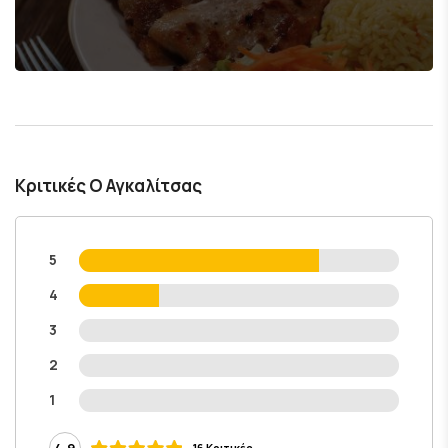
Κριτικές Ο Αγκαλίτσας
5
4
3
2
1
4.9
16 Κριτικές