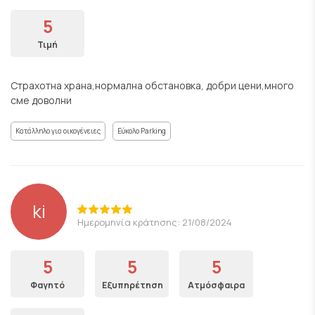
5
Τιμή
Страхотна храна,нормална обстановка, добри цени,много
сме доволни
Κατάλληλο για οικογένειες
Εύκολο Parking
ki
Ημερομηνία κράτησης: 21/08/2024
5
5
5
Φαγητό
Εξυπηρέτηση
Ατμόσφαιρα