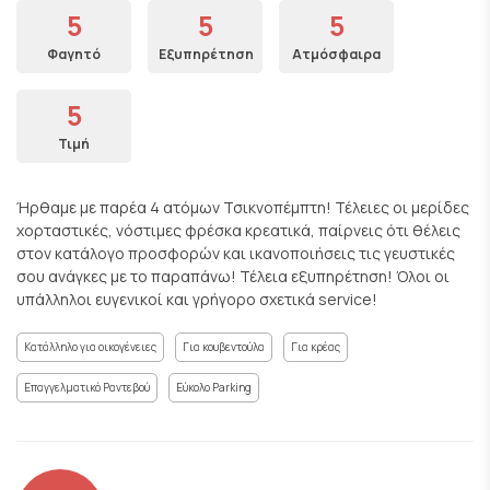
5
5
5
Φαγητό
Εξυπηρέτηση
Ατμόσφαιρα
5
Τιμή
Ήρθαμε με παρέα 4 ατόμων Τσικνοπέμπτη! Τέλειες οι μερίδες
χορταστικές, νόστιμες φρέσκα κρεατικά, παίρνεις ότι θέλεις
στον κατάλογο προσφορών και ικανοποιήσεις τις γευστικές
σου ανάγκες με το παραπάνω! Τέλεια εξυπηρέτηση! Όλοι οι
υπάλληλοι ευγενικοί και γρήγορο σχετικά service!
Κατάλληλο για οικογένειες
Για κουβεντούλα
Για κρέας
Επαγγελματικό Ραντεβού
Εύκολο Parking