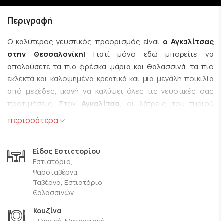
Περιγραφή
Ο καλύτερος γευστικός προορισμός είναι
ο Αγκαλίτσας
στην Θεσσαλονίκη
! Γιατί μόνο εδώ μπορείτε να
απολαύσετε τα πιο φρέσκα ψάρια και θαλασσινά, τα πιο
εκλεκτά και καλοψημένα κρεατικά και μια μεγάλη ποικιλία
από μεζέδες, ικανή να καλύψει όλες τις γευστικές σας
προτιμήσεις. Στον
Αγκαλίτσα
, οι λάτρεις του τυριού
μπορούν να απολαύσουν, τις πιο νόστιμες τυρολιχουδιές!
περισσότερα
Μπορείτε να δοκιμάσετε πεντανόστιμο Σαλονικιώτικο
μπουγιουρντί και φέτα τηγανιτή με σουσάμι και μέλι που
Είδος Εστιατορίου
θα σας εντυπωσιάσει με αυτό τον εκρηκτικό συνδυασμό
Εστιατόριο,
γεύσεων! Μην παραλείψετε να δοκιμάσετε καλαμάρι ψητό
Ψαροταβέρνα,
ή τηγανιτό, καλοψημένη χοιρινή πανσέτα και την τέλεια
Ταβέρνα, Εστιατόριο
πικάντικη σαλάταπου συνοδεύει κάθε γεύμα σας με
Θαλασσινών
λάχανο, καρότο, σέλινο και πιπεριά Φλωρίνης.
Κουζίνα
Επισκεφθείτε το εστιατόριο
Αγκαλίτσας στην
Ελληνική, Μεσογειακή,