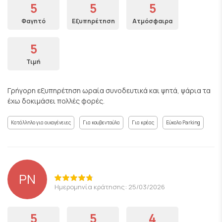
5
5
5
Φαγητό
Εξυπηρέτηση
Ατμόσφαιρα
5
Τιμή
Γρήγορη εξυπηρέτηση ωραία συνοδευτικά και ψητά, ψάρια τα
έχω δοκιμάσει πολλές φορές.
Κατάλληλο για οικογένειες
Για κουβεντούλα
Για κρέας
Εύκολο Parking
PN
Ημερομηνία κράτησης: 25/03/2026
5
5
4