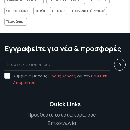
Gourmet γεύσεις
Με θέα
Για κρέας
Επαγγελματικό Ραντεβού
Τέλειο Brunch
Εγγραφείτε για νέα & προσφορές
Συμφωνώ με τους
Όρους Χρήσης
και την
Πολιτική
Απορρήτου
Quick Links
Προσθέστε το εστιατόριό σας
Επικοινωνία