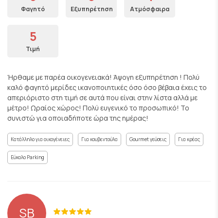
Φαγητό
Εξυπηρέτηση
Ατμόσφαιρα
5
Τιμή
Ήρθαμε με παρέα οικογενειακά! Άψογη εξυπηρέτηση ! Πολύ
καλό φαγητό μερίδες ικανοποιητικές όσο όσο βέβαια έχεις το
απεριόριστο στη τιμή σε αυτά που είναι στην λίστα αλλά με
μέτρο! Ωραίος χώρος! Πολύ ευγενικό το προσωπικό! Το
συνιστώ για οποιαδήποτε ώρα της ημέρας!
Κατάλληλο για οικογένειες
Για κουβεντούλα
Gourmet γεύσεις
Για κρέας
Εύκολο Parking
SB