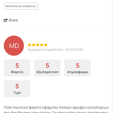
Κατάλληλο για οικογένειες
Share
MD
Ημερομηνία κράτησης: 14/02/2026
5
5
5
Φαγητό
Εξυπηρέτηση
Ατμόσφαιρα
5
Τιμή
Πολύ ποιοτικό φαγητό εφάμιλλο πολλών ακριβών εστιατορίων
που θα έβρισκες στο κέντρο.Τα ψάρια ήταν τα πιο φρέσκα που