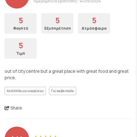
Ημερομηνία κράτησης: 14/09/2024
5
5
5
Φαγητό
Εξυπηρέτηση
Ατμόσφαιρα
5
Τιμή
out of city centre but a great place with great food and great
price.
Κατάλληλο για οικογένειες
Για κουβεντούλα
Share