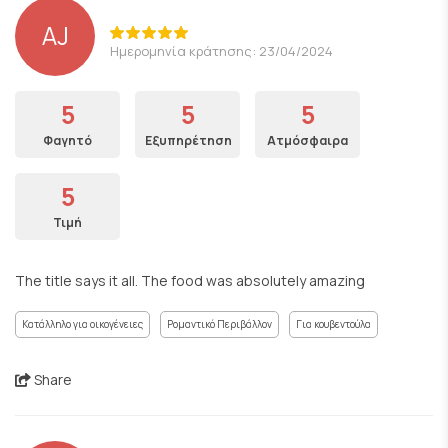
AJ
Ημερομηνία κράτησης: 23/04/2024
5
5
5
Φαγητό
Εξυπηρέτηση
Ατμόσφαιρα
5
Τιμή
The title says it all. The food was absolutely amazing
Κατάλληλο για οικογένειες
Ρομαντικό Περιβάλλον
Για κουβεντούλα
Share