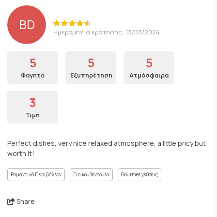
BD
Ημερομηνία κράτησης: 13/03/2024
5
5
5
Φαγητό
Εξυπηρέτηση
Ατμόσφαιρα
3
Τιμή
Perfect dishes, very nice relaxed atmosphere, a little pricy but
worth it!
Ρομαντικό Περιβάλλον
Για κουβεντούλα
Gourmet γεύσεις
Share