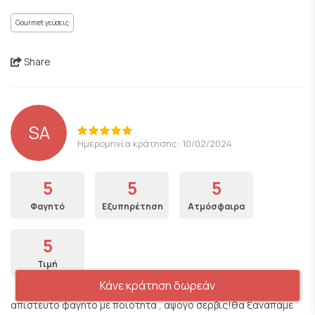
Gourmet γεύσεις
Share
SA
Ημερομηνία κράτησης: 10/02/2024
5
5
5
Φαγητό
Εξυπηρέτηση
Ατμόσφαιρα
5
Τιμή
Κάνε κράτηση δωρεάν
απιστευτο φαγητο με ποιοτητα , αψογο σερβις!θα ξαναπαμε