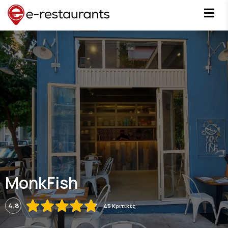
MonkFish
4.8
45 Κριτικές