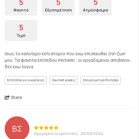
5
5
5
Φαγητό
Εξυπηρέτηση
Ατμόσφαιρα
5
Τιμή
Ισως το καλυτερο εστιατοριο που εχω επισκευθει στη ζωη
μου. Τα φαγητα επιπεδου michelin , οι εργαζομενοι απιθανοι..
δεν εχω λογια
Κατάλληλο για οικογένειες
Gourmet γεύσεις
Επαγγελματικό Ραντεβού
Share
ΒΣ
Ημερομηνία κράτησης: 26/09/2024