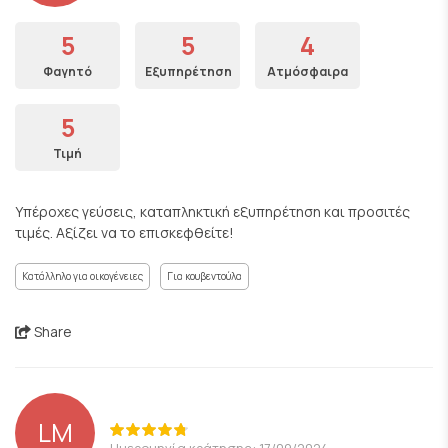
5
5
4
Φαγητό
Εξυπηρέτηση
Ατμόσφαιρα
5
Τιμή
Υπέροχες γεύσεις, καταπληκτική εξυπηρέτηση και προσιτές
τιμές. Αξίζει να το επισκεφθείτε!
Κατάλληλο για οικογένειες
Για κουβεντούλα
Share
LM
Ημερομηνία κράτησης: 17/09/2024