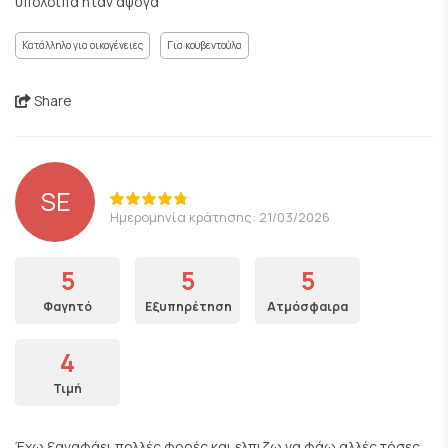
υπόλοιπα ήταν άψογα
Κατάλληλο για οικογένειες
Για κουβεντούλα
Share
SE
Ημερομηνία κράτησης: 21/03/2026
5
5
5
Φαγητό
Εξυπηρέτηση
Ατμόσφαιρα
4
Τιμή
Έχω ξαναφάει πολλές φορές και ελπιζω να φάω αλλές τόσες .