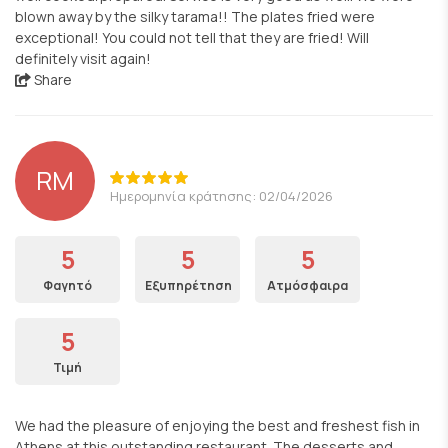
blown away by the silky tarama!! The plates fried were
exceptional! You could not tell that they are fried! Will
definitely visit again!
Share
RM
Ημερομηνία κράτησης: 02/04/2026
5
5
5
Φαγητό
Εξυπηρέτηση
Ατμόσφαιρα
5
Τιμή
We had the pleasure of enjoying the best and freshest fish in
Athens at this outstanding restaurant. The desserts and