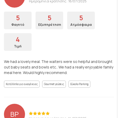
Ημερομηνία κράτησης: 16/07/2025
5
5
5
Φαγητό
Εξυπηρέτηση
Ατμόσφαιρα
4
Τιμή
We had a lovely meal. The waiters were so helpful and brought
out baby seats and bowls etc.. We had a really enjoyable family
meal here. Would highly recommend.
Κατάλληλο για οικογένειες
Gourmet γεύσεις
Εύκολο Parking
BP