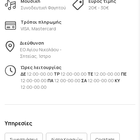
Μουσική
Εύρος τιμής
μνήμες και κερδίζουν κάθε επισκέπτη.
Συνοδευτική Φαγητού
20€ - 30€
Τρόποι πληρωμής
VISA, Mastercard
Διεύθυνση
ΕΟ Αγίου Νικολάου -
Σητείας, Ίστρο
Ώρες λειτουργίας
ΔΕ
12:00-00:00
ΤΡ
12:00-00:00
ΤΕ
12:00-00:00
ΠΕ
12:00-00:00
ΠΑ
12:00-00:00
ΣΑ
12:00-00:00
ΚΥ
12:00-00:00
Υπηρεσίες
Συνεστιάσεις
Λίστα Κρασιών
Cocktails