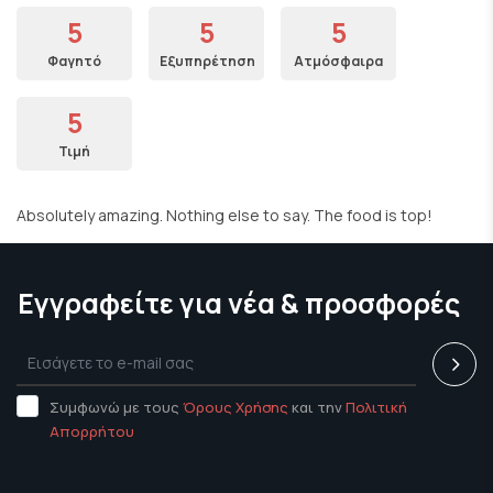
5
5
5
Φαγητό
Εξυπηρέτηση
Ατμόσφαιρα
5
Τιμή
Absolutely amazing. Nothing else to say. The food is top!
Εγγραφείτε για νέα & προσφορές
Συμφωνώ με τους
Όρους Χρήσης
και την
Πολιτική
Απορρήτου