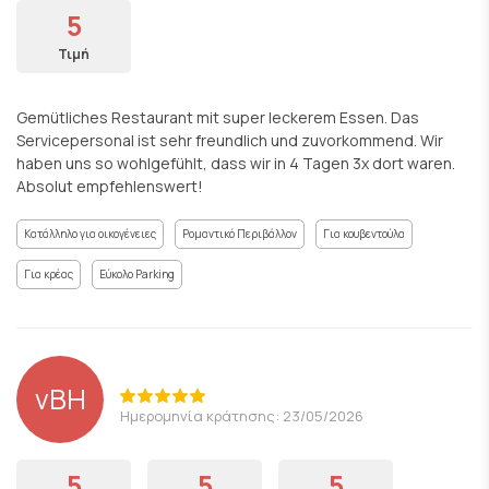
5
Τιμή
Gemütliches Restaurant mit super leckerem Essen. Das
Servicepersonal ist sehr freundlich und zuvorkommend. Wir
haben uns so wohlgefühlt, dass wir in 4 Tagen 3x dort waren.
Absolut empfehlenswert!
Κατάλληλο για οικογένειες
Ρομαντικό Περιβάλλον
Για κουβεντούλα
Για κρέας
Εύκολο Parking
vBH
Ημερομηνία κράτησης: 23/05/2026
5
5
5