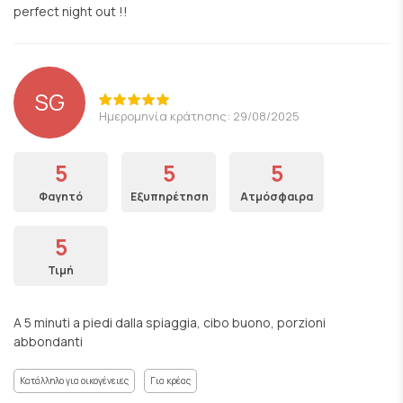
perfect night out !!
SG
Ημερομηνία κράτησης: 29/08/2025
5
5
5
Φαγητό
Εξυπηρέτηση
Ατμόσφαιρα
5
Τιμή
A 5 minuti a piedi dalla spiaggia, cibo buono, porzioni
abbondanti
Κατάλληλο για οικογένειες
Για κρέας