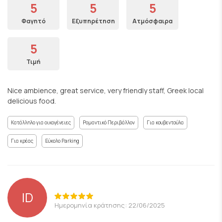
5
5
5
Φαγητό
Εξυπηρέτηση
Ατμόσφαιρα
5
Τιμή
Nice ambience, great service, very friendly staff, Greek local
delicious food.
Κατάλληλο για οικογένειες
Ρομαντικό Περιβάλλον
Για κουβεντούλα
Για κρέας
Εύκολο Parking
ID
Ημερομηνία κράτησης: 22/06/2025