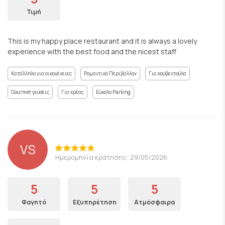
Τιμή
This is my happy place restaurant and it is always a lovely
experience with the best food and the nicest staff
Κατάλληλο για οικογένειες
Ρομαντικό Περιβάλλον
Για κουβεντούλα
Gourmet γεύσεις
Για κρέας
Εύκολο Parking
VS
Ημερομηνία κράτησης: 29/05/2026
5
5
5
Φαγητό
Εξυπηρέτηση
Ατμόσφαιρα