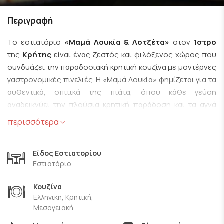
Περιγραφή
Το εστιατόριο
«Μαμά Λουκία & Λοτζέτα»
στον
Ίστρο
της
Κρήτης
είναι ένας ζεστός και φιλόξενος χώρος που
συνδυάζει την παραδοσιακή κρητική κουζίνα με μοντέρνες
γαστρονομικές πινελιές. Η «Μαμά Λουκία» φημίζεται για τα
αυθεντικά, σπιτικά της πιάτα, όπου κάθε γεύση
αναδεικνύει την πλούσια κρητική παράδοση και τα αγνά
τοπικά υλικά, ενώ η «Λοτζέτα» προσφέρει έναν πιο
περισσότερα
σύγχρονο και κομψό αέρα, δημιουργώντας μια αρμονική
ισορροπία ανάμεσα στο παρελθόν και το παρόν. Ο χώρος
Είδος Εστιατορίου
είναι ζεστός, με φιλική ατμόσφαιρα και προσεγμένη
Εστιατόριο
διακόσμηση που αποπνέει την αυθεντικότητα και τη
φιλοξενία της Κρήτης. Είτε επιλέξετε να απολαύσετε ένα
Κουζίνα
παραδοσιακό γεύμα είτε μια πιο δημιουργική
Ελληνική, Κρητική,
γαστρονομική εμπειρία, το
«Μαμά Λουκία & Λοτζέτα»
Μεσογειακή
υπόσχεται μοναδικές γεύσεις που ζωντανεύουν τις