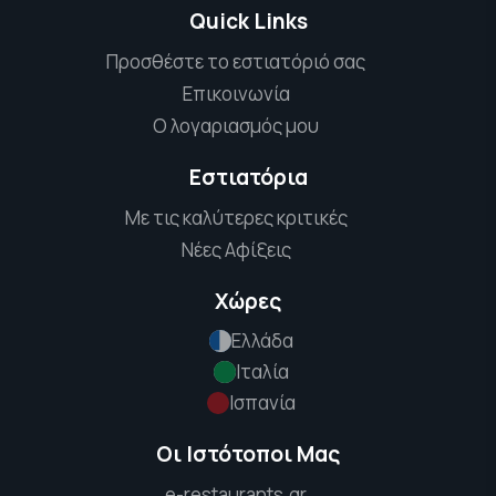
Quick Links
Προσθέστε το εστιατόριό σας
Επικοινωνία
Ο λογαριασμός μου
Εστιατόρια
Με τις καλύτερες κριτικές
Νέες Αφίξεις
Χώρες
Ελλάδα
Ιταλία
Ισπανία
Οι Ιστότοποι Μας
e-restaurants.gr