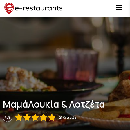
ΜαμάΛουκία & Λοτζέτα
4.9
21 Κριτικές