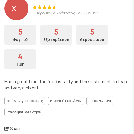
ΧΤ
Ημερομηνία κράτησης: 25/12/2023
5
5
5
Φαγητό
Εξυπηρέτηση
Ατμόσφαιρα
4
Τιμή
Had a great time, the food is tasty and the rasteurant is clean
and very ambient !
Κατάλληλο για οικογένειες
Ρομαντικό Περιβάλλον
Για κουβεντούλα
Επαγγελματικό Ραντεβού
Share