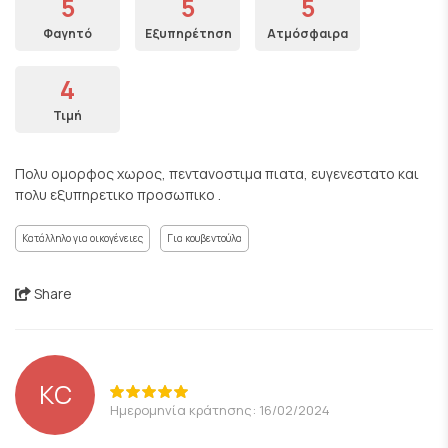
5
5
5
Φαγητό
Εξυπηρέτηση
Ατμόσφαιρα
4
Τιμή
Πολυ ομορφος χωρος, πεντανοστιμα πιατα, ευγενεστατο και
πολυ εξυπηρετικο προσωπικο .
Κατάλληλο για οικογένειες
Για κουβεντούλα
Share
KC
Ημερομηνία κράτησης: 16/02/2024