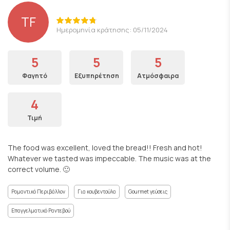
TF
Ημερομηνία κράτησης: 05/11/2024
5
5
5
Φαγητό
Εξυπηρέτηση
Ατμόσφαιρα
4
Τιμή
The food was excellent, loved the bread!! Fresh and hot!
Whatever we tasted was impeccable. The music was at the
correct volume. 🙂
Ρομαντικό Περιβάλλον
Για κουβεντούλα
Gourmet γεύσεις
Επαγγελματικό Ραντεβού