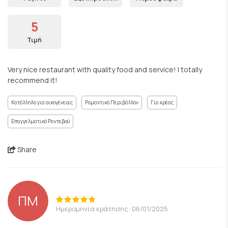
5
Τιμή
Very nice restaurant with quality food and service! I totally
recommend it!
Κατάλληλο για οικογένειες
Ρομαντικό Περιβάλλον
Για κρέας
Επαγγελματικό Ραντεβού
Share
ΠΜ
Ημερομηνία κράτησης: 06/01/2025