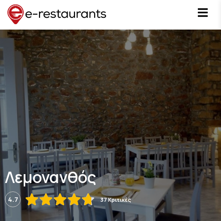
Λεμονανθός
4.7
37 Κριτικές