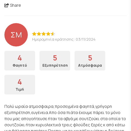
Share
ΣΜ
Ημερομηνία κράτησης: 03/11/2024
4
5
5
Φαγητό
Εξυπηρέτηση
Ατμόσφαιρα
4
Τιμή
Πολύ ωραία ατμοσφαιρα,προσεγμένα φαγητά,γρήγορη
εξυπηρέτηση,ευγένεια.Απο όσα πιάτα έχουμε πάρει το μόνο
που μας απογοήτευσε ήταν τα αβγά με σουτζούκι στα οποία το
σουτζούκι ήταν κυριολεκτικά τρεις φλούδες ξερές κ από κάτω
μια θάλασσα πατάτες.Πρεπει να το κοιτάξουν.Ηταν η δεύτερη