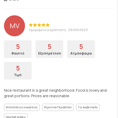
MV
Ημερομηνία κράτησης: 29/09/2023
5
5
5
Φαγητό
Εξυπηρέτηση
Ατμόσφαιρα
5
Τιμή
Nice restaurant in a great neighborhood. Food is lovely and
great portions. Prices are reasonable.
Κατάλληλο για οικογένειες
Ρομαντικό Περιβάλλον
Για κουβεντούλα
Gourmet γεύσεις