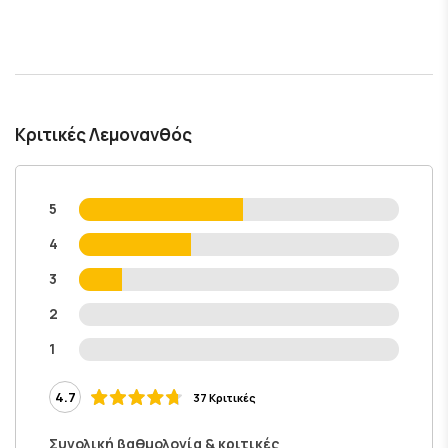
Κριτικές Λεμονανθός
5
4
3
2
1
4.7
37 Κριτικές
Συνολική βαθμολογία & κριτικές