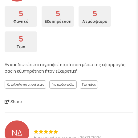
5
5
5
Φαγητό
Εξυπηρέτηση
Ατμόσφαιρα
5
Τιμή
Αν και δεν είχε καταγραφεί η κράτηση μέσω της εφαρμογής
σας η εξυπηρέτηση ήταν εξαιρετική.
Κατάλληλο για οικογένειες
Για κουβεντούλα
Για κρέας
Share
ΝΔ
Ημερομηνία κράτησης: 26/12/2024