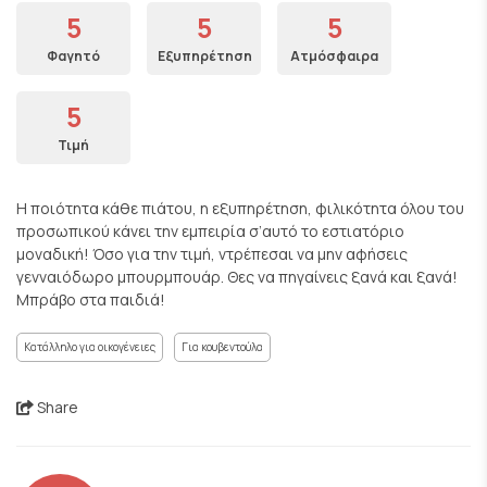
5
5
5
Φαγητό
Εξυπηρέτηση
Ατμόσφαιρα
5
Τιμή
Η ποιότητα κάθε πιάτου, η εξυπηρέτηση, φιλικότητα όλου του
προσωπικού κάνει την εμπειρία σ’αυτό το εστιατόριο
μοναδική! Όσο για την τιμή, ντρέπεσαι να μην αφήσεις
γενναιόδωρο μπουρμπουάρ. Θες να πηγαίνεις ξανά και ξανά!
Μπράβο στα παιδιά!
Κατάλληλο για οικογένειες
Για κουβεντούλα
Share