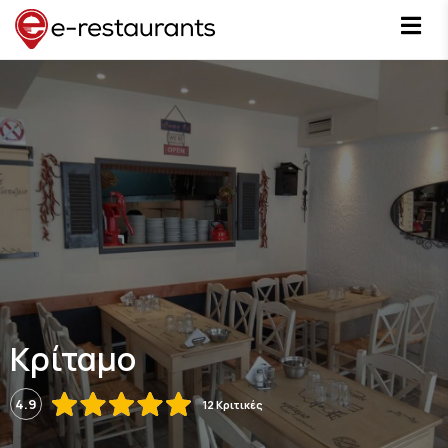
Κρίταμο
4.9
12 Κριτικές