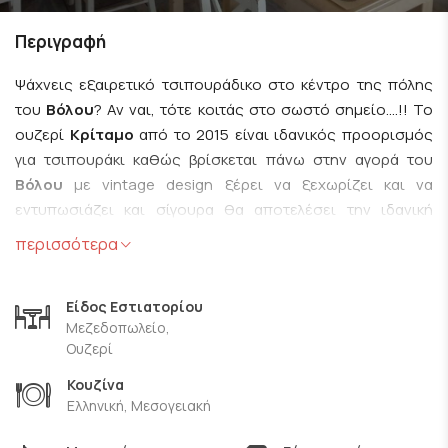
Περιγραφή
Ψάχνεις εξαιρετικό τσιπουράδικο στο κέντρο της πόλης
του
Βόλου
? Αν ναι, τότε κοιτάς στο σωστό σημείο....!! Το
ουζερί
Κρίταμο
από το 2015 είναι ιδανικός προορισμός
για τσιπουράκι καθώς βρίσκεται πάνω στην αγορά του
Βόλου
με vintage design ξέρει να ξεχωρίζει και να
εντυπωσιάζει και σίγουρα θα αποτελέσει την ιδανική
επιλογή για εσάς και την παρέα σας...είμαστε βέβαιοι ότι
περισσότερα
θα το λατρέψετε, καθώς σας δίνετε η δυνατότητα να
γευτείτε παραδοσιακές γεύσεις που ξεχωρίζουν με
Είδος Εστιατορίου
επιρροές από πολίτικη και κρητική κουζίνα και πάντα με το
Μεζεδοπωλείο,
καλύτερο τσίπουρο της περιοχής και σε ιδανικές τιμές...
Ουζερί
Για τους φίλους της μπύρας και του οίνου, έχουμε καλά
Κουζίνα
νέα καθώς υπάρχει μεγάλη ποικιλία και σε αυτό το κομμάτι
Ελληνική, Μεσογειακή
με τους μεζέδες να κλέβουν την παράσταση για μία ακόμη