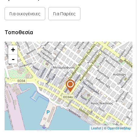
Για οικογένειες
Για Παρέες
Τοποθεσία
+
-
Leaflet
| ©
OpenStreetMap