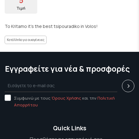
5
Τιμή
To Kritamo it’s the best tsipouradiko in Volos!
Κατάλληλο για οικογένειες
Εγγραφείτε για νέα & προσφορές
Συμφωνώ με τους
Όρους Χρήσης
και την
Πολιτική
Απορρήτου
Quick Links