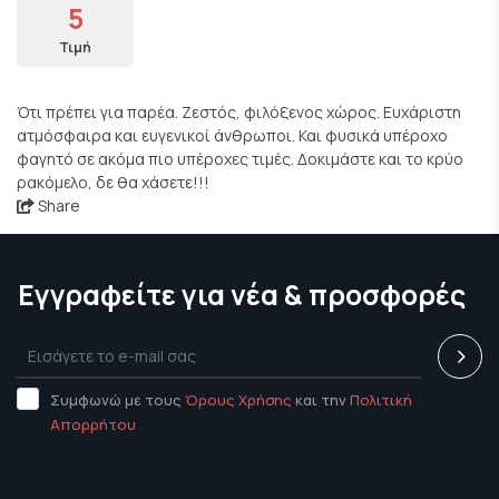
5
Τιμή
Ότι πρέπει για παρέα. Ζεστός, φιλόξενος χώρος. Ευχάριστη
ατμόσφαιρα και ευγενικοί άνθρωποι. Και φυσικά υπέροχο
φαγητό σε ακόμα πιο υπέροχες τιμές. Δοκιμάστε και το κρύο
ρακόμελο, δε θα χάσετε!!!
Share
Εγγραφείτε για νέα & προσφορές
Συμφωνώ με τους
Όρους Χρήσης
και την
Πολιτική
Απορρήτου