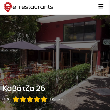
Καβάτζα 26
4.9
6 Κριτικές