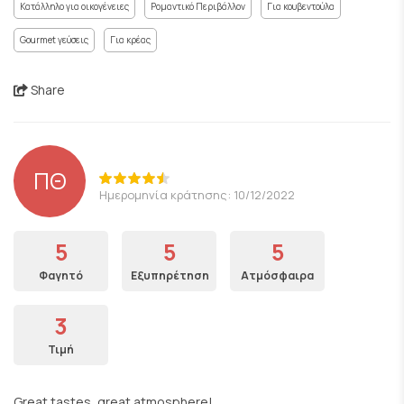
Κατάλληλο για οικογένειες
Ρομαντικό Περιβάλλον
Για κουβεντούλα
Gourmet γεύσεις
Για κρέας
Share
ΠΘ
Ημερομηνία κράτησης: 10/12/2022
5
5
5
Φαγητό
Εξυπηρέτηση
Ατμόσφαιρα
3
Τιμή
Great tastes, great atmosphere!