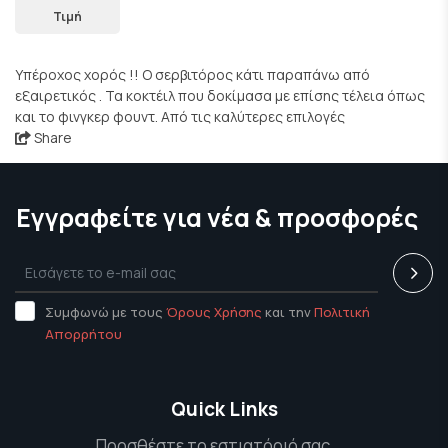
Τιμή
Υπέροχος χορός !! Ο σερβιτόρος κάτι παραπάνω από
εξαιρετικός . Τα κοκτέιλ που δοκίμασα με επίσης τέλεια όπως
και το φινγκερ φουντ. Από τις καλύτερες επιλογές
Share
Εγγραφείτε για νέα & προσφορές
Συμφωνώ με τους
Όρους Χρήσης
και την
Πολιτική
Απορρήτου
Quick Links
Προσθέστε το εστιατόριό σας