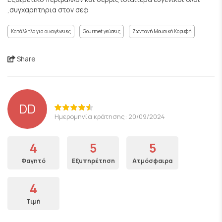
,συγχαρητηρια στον σεφ
Κατάλληλο για οικογένειες
Gourmet γεύσεις
Ζωντανή Μουσική Κορυφή
Share
DD
Ημερομηνία κράτησης: 20/09/2024
4
5
5
Φαγητό
Εξυπηρέτηση
Ατμόσφαιρα
4
Τιμή