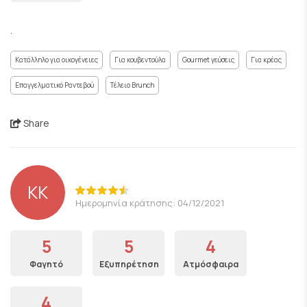
.
Κατάλληλο για οικογένειες
Για κουβεντούλα
Gourmet γεύσεις
Για κρέας
Επαγγελματικό Ραντεβού
Τέλειο Brunch
Share
KK
Ημερομηνία κράτησης: 04/12/2021
5
5
4
Φαγητό
Εξυπηρέτηση
Ατμόσφαιρα
4