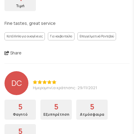
Τιμή
Fine tastes, great service
Κατάλληλο για οικογένειες
Για κουβεντούλα
Επαγγελματικό Ραντεβού
Share
DC
Ημερομηνία κράτησης: 29/11/2021
5
5
5
Φαγητό
Εξυπηρέτηση
Ατμόσφαιρα
5