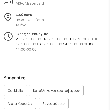
ψημένες σε ξυλόφουρνο. Τα πιάτα τους παρασκευάζονται
VISA, Mastercard
με προσοχή στη λεπτομέρεια, χρησιμοποιώντας φρέσκα
Διεύθυνση
υλικά και παραδοσιακές συνταγές. Μερικές από τις πιο
Γεωρ. Ολυμπίου 8,
δημοφιλείς επιλογές περιλαμβάνουν καρμπονάρα, πένες
Αθήνα
αραμπιάτα, και μια ποικιλία από διάφορα είδη πίτσας.
Ώρες λειτουργίας
ΔΕ
17:30-00:00
ΤΡ
17:30-00:00
ΤΕ
17:30-00:00
ΠΕ
Το Grandpa Trattoria
είναι ιδανικό για όσους θέλουν να
17:30-00:00
ΠΑ
17:30-00:00
ΣΑ
14:00-00:00
ΚΥ
απολαύσουν μια γνήσια ιταλική γευστική εμπειρία στην
14:00-00:00
Αθήνα
, συνδυάζοντας την αυθεντικότητα της γεύσης με
την ατμόσφαιρα μιας παραδοσιακής τρατορίας.
Υπηρεσίες
Cocktails
Κατάλληλο για χορτοφάγους
Λίστα Κρασιών
Συνεστιάσεις