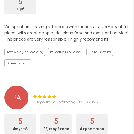
5
Τιμή
We spent an amazing afternoon with friends at a very beautiful
place, with great people, delicious food and excellent service!
The prices are very reasonable, I highly recomend it!
Κατάλληλο για οικογένειες
Ρομαντικό Περιβάλλον
Για κουβεντούλα
Gourmet γεύσεις
PA
Ημερομηνία κράτησης: 08/11/2025
5
5
5
Φαγητό
Εξυπηρέτηση
Ατμόσφαιρα