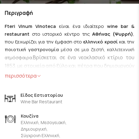
Περιγραφή
Fteri Vinum Vinoteca
είναι ένα ιδιαίτερο
wine bar &
restaurant
στο ιστορικό κέντρο της
Αθήνας (Ψυρρή)
,
που ξεχωρίζει για την έμφαση στο
ελληνικό κρασί
και την
ποιοτική γαστρονομία
μέσα σε μια ζεστή, καλλιτεχνική
Βρίσκεται σε ένα νεοκλασικό κτίριο του
ατμόσφαιρα.
1853, με στοιχεία από ξύλο και πέτρα που δημιουργούν
έναν φιλόξενο, χαλαρό χώρο ιδανικό για γευσιγνωσίες,
περισσότερα
κρασί και κουβέντα. Εκεί ο επισκέπτης μπορεί να
δοκιμάσει τόσο κρασιά από το boutique οινοποιείο
Είδος Εστιατορίου
Fteri Vinum Winery
της οικογένειας όσο και από
Wine Bar Restaurant
άλλους επιλεγμένους Έλληνες παραγωγούς — σε
ποτήρι ή σε μπουκάλι — ενώ υπάρχει και
επισκέψιμο
Κουζίνα
Ελληνική, Μεσογειακή,
κελάρι
για μια πιο άμεση σχέση με τα κρασιά.
Δημιουργική,
Σύγχρονη Ελληνική,
Η κουζίνα κινείται σε ελληνικά και μεσογειακά μονοπάτια με