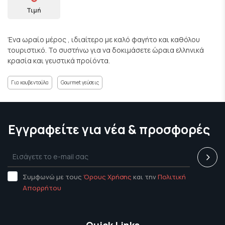
Τιμή
Ένα ωραίο μέρος , ιδιαίτερο με καλό φαγήτο και καθόλου
τουριστικό. Το συστήνω για να δοκιμάσετε ώραια ελληνικά
κρασία και γευστικά προίόντα.
Για κουβεντούλα
Gourmet γεύσεις
Εγγραφείτε για νέα & προσφορές
Συμφωνώ με τους
Όρους Χρήσης
και την
Πολιτική
Απορρήτου