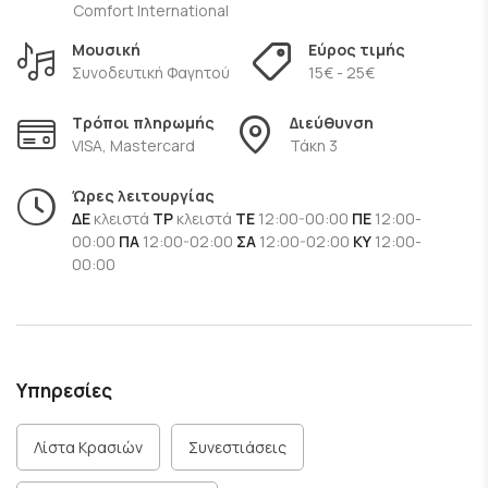
Comfort International
δημιουργικές, σύγχρονες πινελιές, προσφέροντας πιάτα
Μουσική
Εύρος τιμής
που ταιριάζουν με τα κρασιά, όπως πλούσια πλατό με
Συνοδευτική Φαγητού
15€ - 25€
τυριά και αλλαντικά, παραδοσιακές γεύσεις με μοντέρνα
εντάσεις, αλλά και plant-based επιλογές.
Τρόποι πληρωμής
Διεύθυνση
VISA, Mastercard
Τάκη 3
Ώρες λειτουργίας
ΔΕ
κλειστά
ΤΡ
κλειστά
ΤΕ
12:00-00:00
ΠΕ
12:00-
00:00
ΠΑ
12:00-02:00
ΣΑ
12:00-02:00
ΚΥ
12:00-
00:00
Υπηρεσίες
Λίστα Κρασιών
Συνεστιάσεις