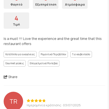
Φαγητό
Εξυπηρέτηση
Ατμόσφαιρα
4
Τιμή
Is a must !!! Love the experience and the great time that this
restaurant offers
Κατάλληλο για οικογένειες
Ρομαντικό Περιβάλλον
Για κουβεντούλα
Gourmet γεύσεις
Επαγγελματικό Ραντεβού
Share
TR
Ημερομηνία κράτησης: 03/07/2025