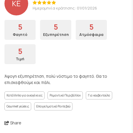
KE
Ημερομηνία κράτησης: 01/01/2026
5
5
5
Φαγητό
Εξυπηρέτηση
Ατμόσφαιρα
5
Τιμή
Άψογη εξυπηρέτηση, πολύ νόστιμο το φαγητό. Θα το
επισκεφθούμε και πάλι.
Κατάλληλο για οικογένειες
Ρομαντικό Περιβάλλον
Για κουβεντούλα
Gourmet γεύσεις
Επαγγελματικό Ραντεβού
Share