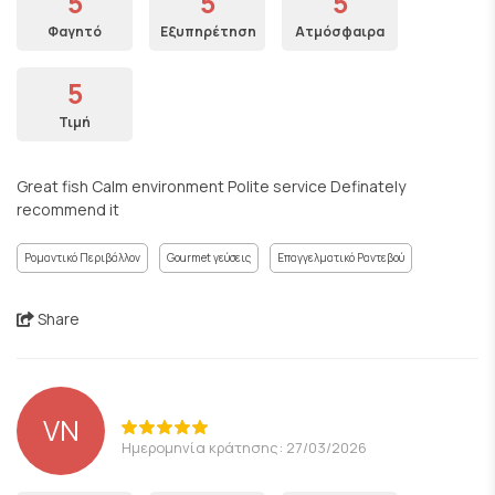
5
5
5
Φαγητό
Εξυπηρέτηση
Ατμόσφαιρα
5
Τιμή
Great fish Calm environment Polite service Definately
recommend it
Ρομαντικό Περιβάλλον
Gourmet γεύσεις
Επαγγελματικό Ραντεβού
Share
VN
Ημερομηνία κράτησης: 27/03/2026