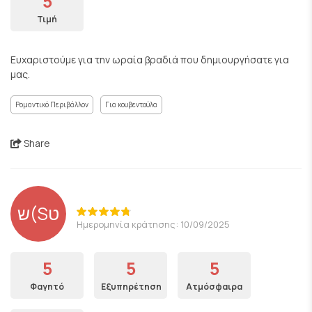
5
Τιμή
Ευχαριστούμε για την ωραία βραδιά που δημιουργήσατε για
μας.
Ρομαντικό Περιβάλλον
Για κουβεντούλα
Share
ש(Sט
Ημερομηνία κράτησης: 10/09/2025
5
5
5
Φαγητό
Εξυπηρέτηση
Ατμόσφαιρα