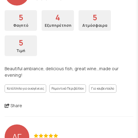
5
4
5
Φαγητό
Εξυπηρέτηση
Ατμόσφαιρα
5
Τιμή
Beautiful ambiance, delicious fish, great wine...made our
evening!
Κατάλληλο για οικογένειες
Ρομαντικό Περιβάλλον
Για κουβεντούλα
Share
ΔΓ