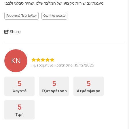
מענגת עם שירות מקצועי של המלצר שלנו, שהיה סבלני ולבבי
Ρομαντικό Περιβάλλον
Gourmet γεύσεις
Share
KN
Ημερομηνία κράτησης: 15/12/2025
5
5
5
Φαγητό
Εξυπηρέτηση
Ατμόσφαιρα
5
Τιμή