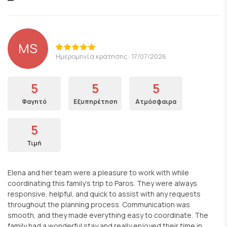
MS
Ημερομηνία κράτησης: 17/07/2026
5
5
5
Φαγητό
Εξυπηρέτηση
Ατμόσφαιρα
5
Τιμή
Elena and her team were a pleasure to work with while
coordinating this family's trip to Paros. They were always
responsive, helpful, and quick to assist with any requests
throughout the planning process. Communication was
smooth, and they made everything easy to coordinate. The
family had a wonderful stay and really enjoyed their time in