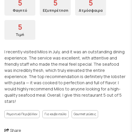
5
5
5
Φαγητό
Εξυπηρέτηση
Ατμόσφαιρα
5
Τιμή
I recently visited Milos in July, and it was an outstanding dining
experience. The service was excellent, with attentive and
friendly staff who made the meal feel special. The seafood
was incredibly fresh, which truly elevated the entire
experience. The top recommendation is definitely the lobster
with pasta — it was cooked to perfection and full of flavor. I
would highly recommend Milos to anyone looking for a high-
quality seafood meal. Overall, I give this restaurant 5 out of 5
stars!
Ρομαντικό Περιβάλλον
Για κουβεντούλα
Gourmet γεύσεις
Share