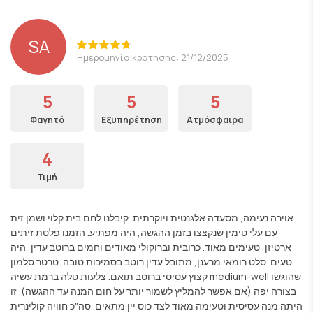
SA
Ημερομηνία κράτησης: 21/12/2025
5
5
5
Φαγητό
Εξυπηρέτηση
Ατμόσφαιρα
4
Τιμή
אוירה נעימה, מסעדה אלגנטית ויוקרתית. קיבלנו לחם בית קלוי ושמן זית
עם עלי טימין שנקצצו בזמן ההגשה, היה מפתיע. הזמנו פלטת זיתים
ארטיזן, טעימים מאוד. כרובית וברוקולי מאודים וחמים ברוטב עדין, היה
טעים. סלט רומאי מרענן, מתובל עדין רוטב בסמיכות טובה. טרטר סלמון
קצוץ עסיסי ברוטב תואם. צלעות טלה ברמת עשיה medium-well שהוגשו
בצורה יפה (אם אפשר להמליץ לשמור יותר על חום המנה עד ההגשה). זו
היתה מנה עסיסית וטעימה מאוד לצד כוס יין מתאים. סה"כ חוויה קולינרית