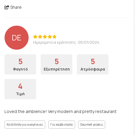
Share
DE
Ημερομηνία κράτησης: 05/01/2024
5
5
5
Φαγητό
Εξυπηρέτηση
Ατμόσφαιρα
4
Τιμή
Loved the ambience! Very modern and pretty restaurant
Κατάλληλο για οικογένειες
Για κουβεντούλα
Gourmet γεύσεις