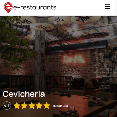
Cevicheria
4.9
16 Κριτικές