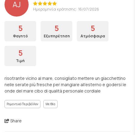
AJ
Ημερομηνία κράτησης: 16/07/2026
5
5
5
Φαγητό
Εξυπηρέτηση
Ατμόσφαιρα
5
Τιμή
risotrante vicino al mare, consigliato mettere un giacchettino
nelle serate più fresche per mangiare all’esterno e godersi le
onde del mare cibo di qualità personale cordiale
Ρομαντικό Περιβάλλον
Με θέα
Share