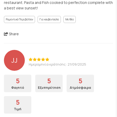
restaurant. Pasta and Fish cooked to perfection complete with
a best view sunset!
Ρομαντικό Περιβάλλον
Για κουβεντούλα
Με θέα
Share
JJ
Ημερομηνία κράτησης: 21/09/2025
5
5
5
Φαγητό
Εξυπηρέτηση
Ατμόσφαιρα
5
Τιμή