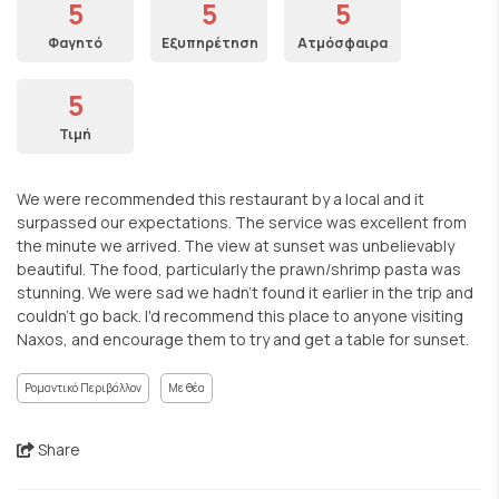
5
5
5
Φαγητό
Εξυπηρέτηση
Ατμόσφαιρα
5
Τιμή
We were recommended this restaurant by a local and it
surpassed our expectations. The service was excellent from
the minute we arrived. The view at sunset was unbelievably
beautiful. The food, particularly the prawn/shrimp pasta was
stunning. We were sad we hadn't found it earlier in the trip and
couldn't go back. I'd recommend this place to anyone visiting
Naxos, and encourage them to try and get a table for sunset.
Ρομαντικό Περιβάλλον
Με θέα
Share