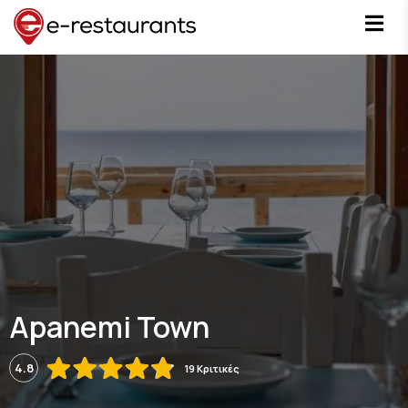
Apanemi Town
4.8
19 Κριτικές