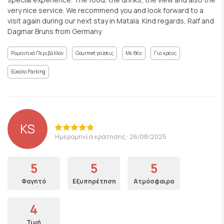
very nice service. We recommend you and look forward to a
visit again during our next stay in Matala. Kind regards, Ralf and
Dagmar Bruns from Germany.
Ρομαντικό Περιβάλλον
Gourmet γεύσεις
Με θέα
Για κρέας
Εύκολο Parking
KS
Ημερομηνία κράτησης: 26/08/2025
5
5
5
Φαγητό
Εξυπηρέτηση
Ατμόσφαιρα
4
Τιμή