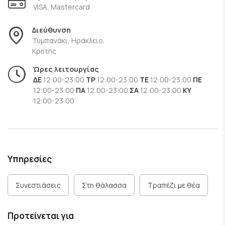
VISA, Mastercard
Η
Aleko's Fish Taverne Vrachos
αποτελεί σταθερή επιλογή
για όσους αναζητούν αυθεντική ψαροταβέρνα με
Διεύθυνση
παράδοση, σε έναν χώρο που αποπνέει ζεστασιά και
Τυμπανάκι, Ηράκλειο,
ποιότητα.
Κρήτης
Ώρες λειτουργίας
ΔΕ
12:00-23:00
ΤΡ
12:00-23:00
ΤΕ
12:00-23:00
ΠΕ
12:00-23:00
ΠΑ
12:00-23:00
ΣΑ
12:00-23:00
ΚΥ
12:00-23:00
Υπηρεσίες
Συνεστιάσεις
Στη θάλασσα
Τραπέζι με θέα
Προτείνεται για