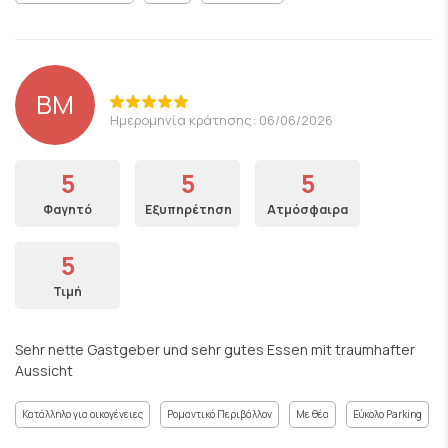
BM
Ημερομηνία κράτησης: 06/06/2026
5
5
5
Φαγητό
Εξυπηρέτηση
Ατμόσφαιρα
5
Τιμή
Sehr nette Gastgeber und sehr gutes Essen mit traumhafter
Aussicht
Κατάλληλο για οικογένειες
Ρομαντικό Περιβάλλον
Με θέα
Εύκολο Parking