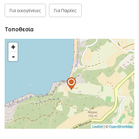
Για οικογένειες
Για Παρέες
Τοποθεσία
+
-
Leaflet
| ©
OpenStreetMap