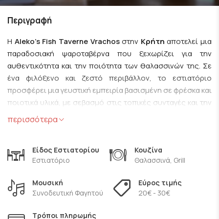
Περιγραφή
Η
Aleko's Fish Taverne Vrachos
στην
Κρήτη
αποτελεί μια
παραδοσιακή ψαροταβέρνα που ξεχωρίζει για την
αυθεντικότητα και την ποιότητα των θαλασσινών της. Σε
ένα φιλόξενο και ζεστό περιβάλλον, το εστιατόριο
προσφέρει μια γευστική εμπειρία βασισμένη σε φρέσκα και
ποιοτικά υλικά, με σεβασμό στις τοπικές συνταγές και την
παράδοση.
περισσότερα
Το μενού επικεντρώνεται σε ποικιλία θαλασσινών πιάτων,
προσεγμένα στην παρασκευή τους ώστε να αναδεικνύουν
Είδος Εστιατορίου
Κουζίνα
Εστιατόριο
Θαλασσινά, Grill
τη φυσική νοστιμιά και τη γνήσια γεύση των προϊόντων της
θάλασσας. Η απλότητα και η ειλικρίνεια των γεύσεων σε
Μουσική
Εύρος τιμής
συνδυασμό με την προσεγμένη εξυπηρέτηση δημιουργούν
Συνοδευτική Φαγητού
20€ - 30€
μια ατμόσφαιρα που καλεί τους επισκέπτες να
απολαύσουν μια γνήσια κρητική εμπειρία.
Τρόποι πληρωμής