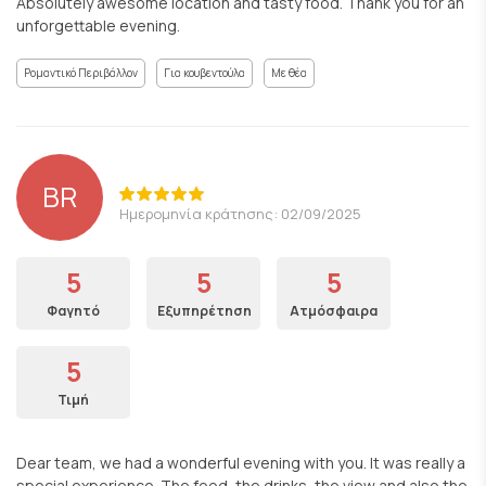
Absolutely awesome location and tasty food. Thank you for an
unforgettable evening.
Ρομαντικό Περιβάλλον
Για κουβεντούλα
Με θέα
BR
Ημερομηνία κράτησης: 02/09/2025
5
5
5
Φαγητό
Εξυπηρέτηση
Ατμόσφαιρα
5
Τιμή
Dear team, we had a wonderful evening with you. It was really a
special experience. The food, the drinks, the view and also the