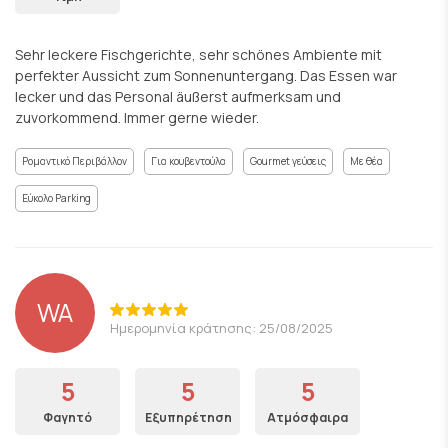
Sehr leckere Fischgerichte, sehr schönes Ambiente mit
perfekter Aussicht zum Sonnenuntergang. Das Essen war
lecker und das Personal äußerst aufmerksam und
zuvorkommend. Immer gerne wieder.
Ρομαντικό Περιβάλλον
Για κουβεντούλα
Gourmet γεύσεις
Με θέα
Εύκολο Parking
WA
Ημερομηνία κράτησης: 25/08/2025
5
5
5
Φαγητό
Εξυπηρέτηση
Ατμόσφαιρα