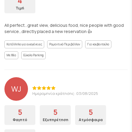
4
Τιμή
All perfect…great view, delicious food, nice people with good
service…directly placed a new reservation 👍
Κατάλληλο για οικογένειες
Ρομαντικό Περιβάλλον
Για κουβεντούλα
Με θέα
Εύκολο Parking
WJ
Ημερομηνία κράτησης: 03/08/2025
5
5
5
Φαγητό
Εξυπηρέτηση
Ατμόσφαιρα