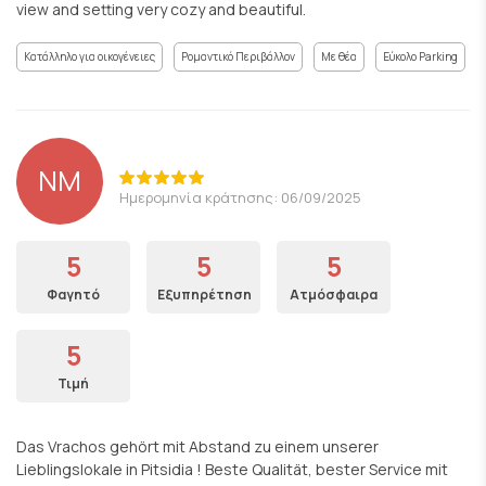
view and setting very cozy and beautiful.
Κατάλληλο για οικογένειες
Ρομαντικό Περιβάλλον
Με θέα
Εύκολο Parking
NM
Ημερομηνία κράτησης: 06/09/2025
5
5
5
Φαγητό
Εξυπηρέτηση
Ατμόσφαιρα
5
Τιμή
Das Vrachos gehört mit Abstand zu einem unserer
Lieblingslokale in Pitsidia ! Beste Qualität, bester Service mit