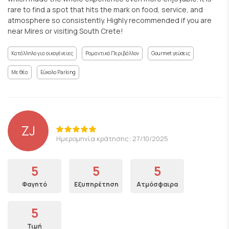
rare to find a spot that hits the mark on food, service, and
atmosphere so consistently. Highly recommended if you are
near Mires or visiting South Crete!
Κατάλληλο για οικογένειες
Ρομαντικό Περιβάλλον
Gourmet γεύσεις
Με θέα
Εύκολο Parking
ZJ
Ημερομηνία κράτησης: 27/10/2025
5
5
5
Φαγητό
Εξυπηρέτηση
Ατμόσφαιρα
5
Τιμή