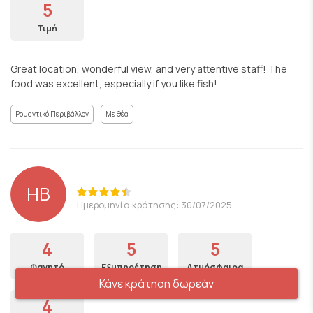
5
Τιμή
Great location, wonderful view, and very attentive staff! The
food was excellent, especially if you like fish!
Ρομαντικό Περιβάλλον
Με θέα
HB
Ημερομηνία κράτησης: 30/07/2025
4
5
5
Φαγητό
Εξυπηρέτηση
Ατμόσφαιρα
Κάνε κράτηση δωρεάν
4