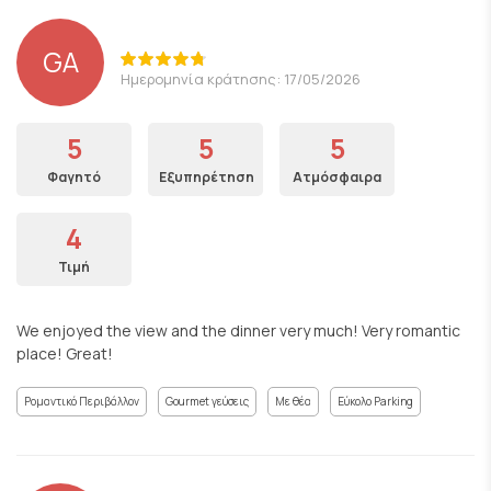
GA
Ημερομηνία κράτησης: 17/05/2026
5
5
5
Φαγητό
Εξυπηρέτηση
Ατμόσφαιρα
4
Τιμή
We enjoyed the view and the dinner very much! Very romantic
place! Great!
Ρομαντικό Περιβάλλον
Gourmet γεύσεις
Με θέα
Εύκολο Parking