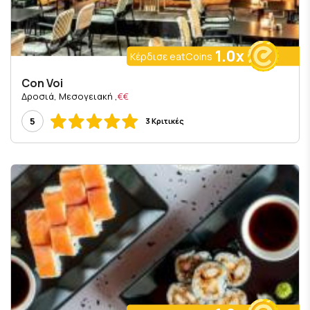
1.0x
Κέρδισε eatCoins
Con Voi
, Δροσιά, Μεσογειακή
€€
5
3 Κριτικές