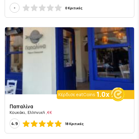
-
0 Κριτικές
1.0x
Κέρδισε eatCoins
Παπαλίνα
, Κουκάκι, Ελληνική
€€
4.9
18 Κριτικές