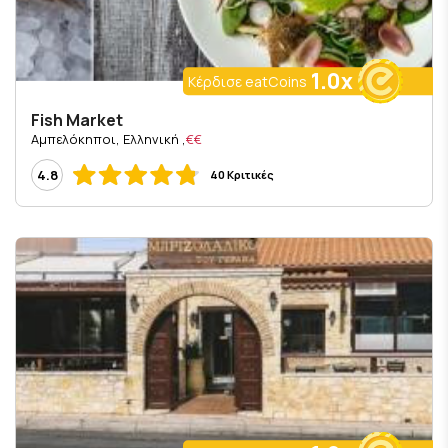
1.0x
Κέρδισε eatCoins
Fish Market
, Αμπελόκηποι, Ελληνική
€€
4.8
40 Κριτικές