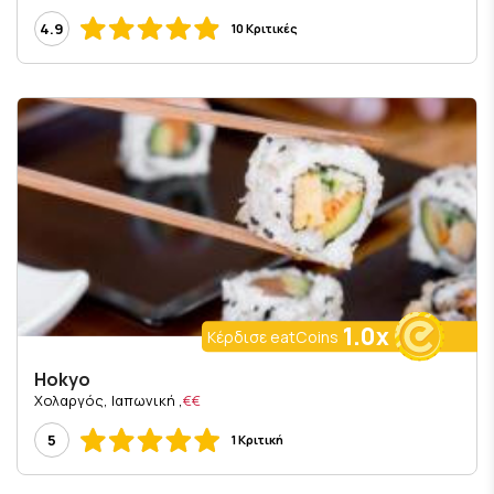
4.9
10 Κριτικές
1.0x
Κέρδισε eatCoins
Hokyo
, Χολαργός, Ιαπωνική
€€
5
1 Κριτική