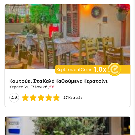
1.0x
Κέρδισε eatCoins
Κουτούκι Στα Καλά Καθούμενα Κερατσίνι
, Κερατσίνι, Ελληνική
€€
4.8
47 Κριτικές