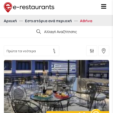
Αρχική
Εστιατόρια ανά περιοχή
Αθήνα
Αλλαγή Αναζήτησης
Ημ/νία
Ώρα
21:00
Άτομα
Για 1 άτομο
Δείξε μου εστιατόρια με eatCoins