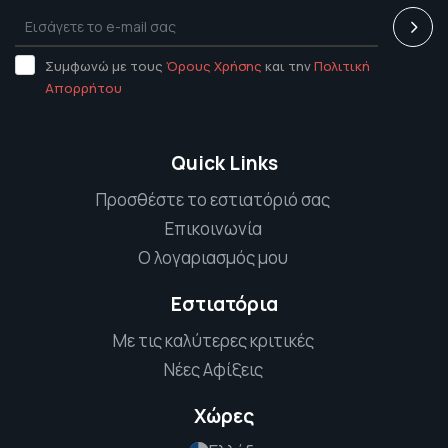
Συμφωνώ με τους
Όρους Χρήσης
και την
Πολιτική
Απορρήτου
Quick Links
Προσθέστε το εστιατόριό σας
Επικοινωνία
Ο λογαριασμός μου
Εστιατόρια
Με τις καλύτερες κριτικές
Νέες Αφίξεις
Χώρες