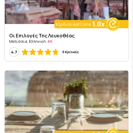
1.0x
Κέρδισε eatCoins
Οι Επιλογές Της Λευκοθέας
, Μελίσσια, Ελληνική
€€
4.7
5 Κριτικές