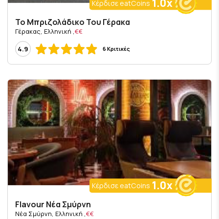
1.0x
Κέρδισε eatCoins
Το Μπριζολάδικο Του Γέρακα
, Γέρακας, Ελληνική
€€
4.9
6 Κριτικές
1.0x
Κέρδισε eatCoins
Flavour Νέα Σμύρνη
, Νέα Σμύρνη, Ελληνική
€€