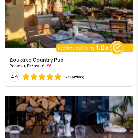
1.0x
Κέρδισε eatCoins
Δουκάτο Country Pub
, Ραφήνα, Ελληνική
€€
4.9
57 Κριτικές