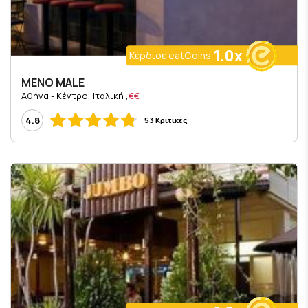
1.0x
Κέρδισε eatCoins
MENO MALE
, Αθήνα - Κέντρο, Ιταλική
€€
4.8
53 Κριτικές