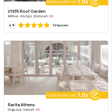
1.0x
Κέρδισε eatCoins
V1935 Roof Garden
, Αθήνα - Κέντρο, Ελληνική
€€
4.9
74 Κριτικές
1.0x
Κέρδισε eatCoins
Rarita Athens
, Κηφισιά, Ιταλική
€€