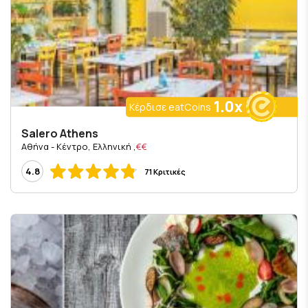
1.0x
Κέρδισε eatCoins
Salero Athens
, Αθήνα - Κέντρο, Ελληνική
€€
4.8
71 Κριτικές