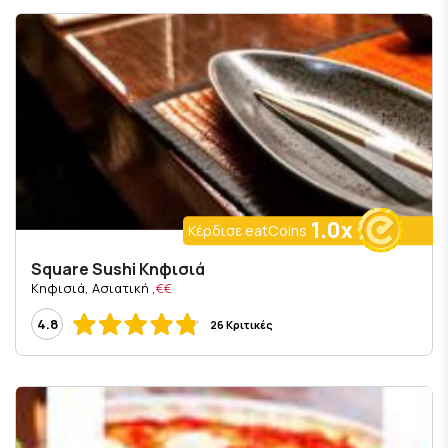
1.0x
Κέρδισε eatCoins
Square Sushi Κηφισιά
, Κηφισιά, Ασιατική
€€
4.8
26 Κριτικές