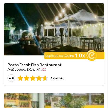
1.0x
Κέρδισε eatCoins
Porto Fresh Fish Restaurant
, Ανάβυσσος, Ελληνική
€€
4.6
8 Κριτικές