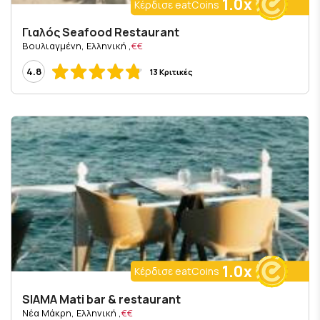
1.0x
Κέρδισε eatCoins
Γιαλός Seafood Restaurant
, Βουλιαγμένη, Ελληνική
€€
4.8
13 Κριτικές
1.0x
Κέρδισε eatCoins
SIAMA Mati bar & restaurant
, Νέα Μάκρη, Ελληνική
€€