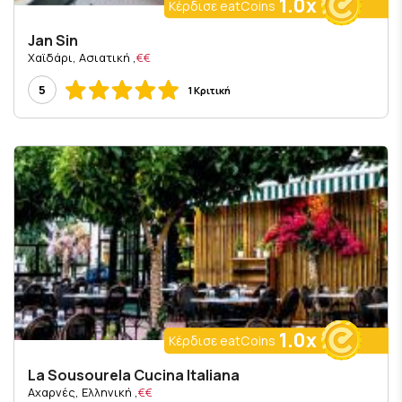
1.0x
Κέρδισε eatCoins
Jan Sin
, Χαϊδάρι, Ασιατική
€€
5
1 Κριτική
1.0x
Κέρδισε eatCoins
La Sousourela Cucina Italiana
, Αχαρνές, Ελληνική
€€