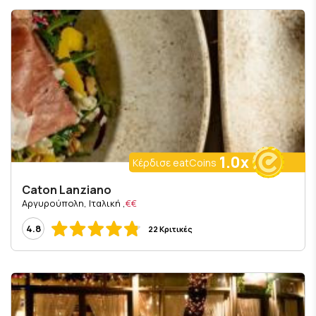
1.0x
Κέρδισε eatCoins
Caton Lanziano
, Αργυρούπολη, Ιταλική
€€
4.8
22 Κριτικές