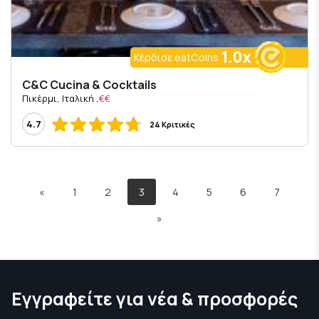
1.0x
Κέρδισε eatCoins
C&C Cucina & Cocktails
, Πικέρμι, Ιταλική
€€
4.7
24 Κριτικές
«
1
2
3
4
5
6
7
»
Εγγραφείτε για νέα & προσφορές