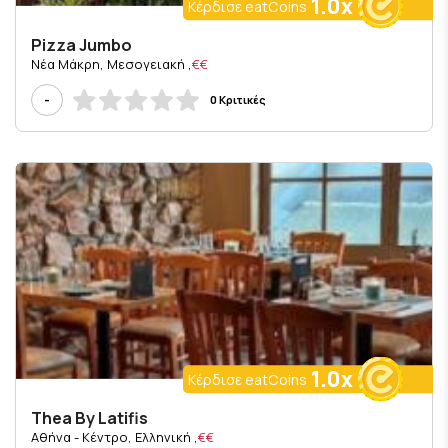
1.0x
Κέρδισε eatCoins
Pizza Jumbo
, Νέα Μάκρη, Μεσογειακή
€€
-
0 Κριτικές
1.0x
Κέρδισε eatCoins
Thea By Latifis
, Αθήνα - Κέντρο, Ελληνική
€€