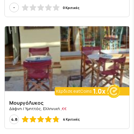
-
0 Κριτικές
1.0x
Κέρδισε eatCoins
ΜουργόΛυκος
, Δάφνη / Υμηττός, Ελληνική
€€
4.8
4 Κριτικές