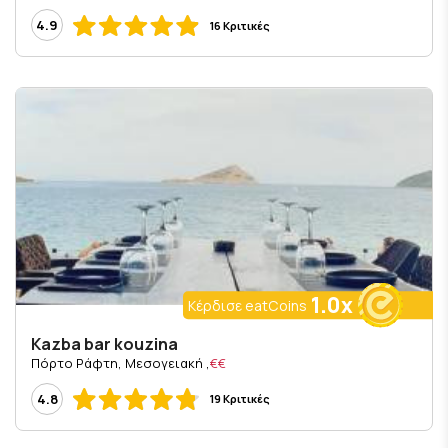
4.9
16 Κριτικές
1.0x
Κέρδισε eatCoins
Kazba bar kouzina
, Πόρτο Ράφτη, Μεσογειακή
€€
4.8
19 Κριτικές