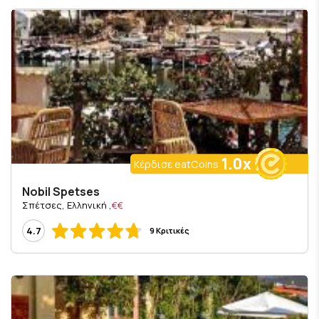
1.0x
Κέρδισε eatCoins
Nobil Spetses
, Σπέτσες, Ελληνική
€€
4.7
9 Κριτικές