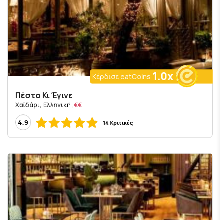
1.0x
Κέρδισε eatCoins
Πέστο Κι Έγινε
, Χαϊδάρι, Ελληνική
€€
4.9
14 Κριτικές