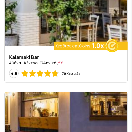
1.0x
Κέρδισε eatCoins
Kalamaki Bar
, Αθήνα - Κέντρο, Ελληνική
€€
4.8
70 Κριτικές