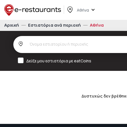
Αθήνα
Αρχική
Εστιατόρια ανά περιοχή
Αθήνα
Δείξε μου εστιατόρια με eatCoins
Δυστυχώς δεν βρέθηκα