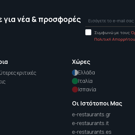
 για νέα & προσφορές
Συμφωνώ με τους
Ό
Πολιτική Απορρήτο
ρια
Χώρες
Ελλάδα
ύτερες κριτικές
Ιταλία
εις
Ισπανία
Οι Ιστότοποι Μας
e-restaurants.gr
e-restaurants.it
e-restaurants.es