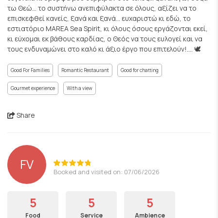
τω Θεώ... το συστήνω ανεπιφύλακτα σε όλους, αξίζει να το
επισκεφθεί κανείς, ξανά και ξανά... ευχαριστώ κι εδώ, το
εστιατόριο MAREA Sea Spirit, κι όλους όσους εργάζονται εκεί,
κι εύχομαι εκ βάθους καρδίας, ο Θεός να τους ευλογεί και να
τους ενδυναμώνει στο καλό κι άξιο έργο που επιτελούν!.... 🕊️
Good For Families
Romantic Restaurant
Good for chatting
Gourmet experience
With a view
Share
FV
Booked and visited on: 07/06/2026
5
5
5
Food
Service
Ambience