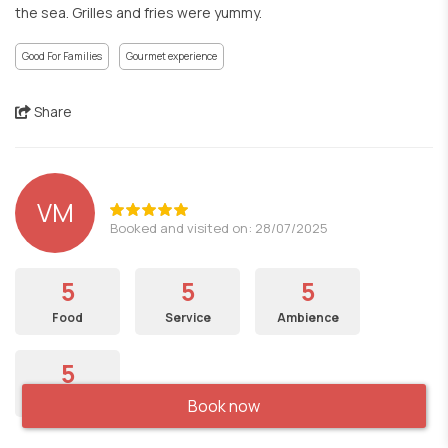
the sea. Grilles and fries were yummy.
Good For Families
Gourmet experience
Share
VM
Booked and visited on: 28/07/2025
5
5
5
Food
Service
Ambience
5
Price
Book now