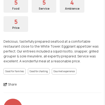
5
5
4
Food
Service
Ambience
5
Price
Delicious, tastefully prepared seafood at a comfortable
restaurant close to the White Tower. Eggplant appetizer was
perfect. Our entrees included a squid risotto, snapper, grilled
grouper & sole meunière, all expertly prepared. Service was
excellent. A wonderful meal at a reasonable price.
Good For Families
Good for chatting
Gourmet experience
Share