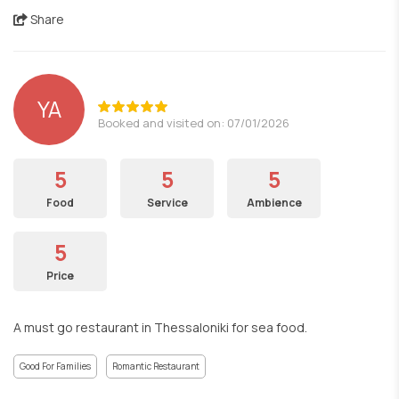
Share
YA
Booked and visited on: 07/01/2026
5
5
5
Food
Service
Ambience
5
Price
A must go restaurant in Thessaloniki for sea food.
Good For Families
Romantic Restaurant