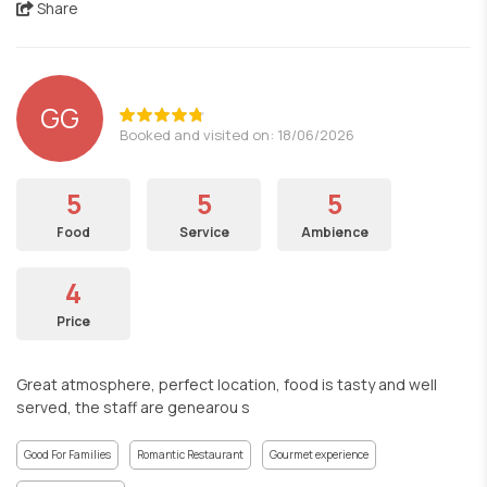
Share
GG
Booked and visited on: 18/06/2026
5
5
5
Food
Service
Ambience
4
Price
Great atmosphere, perfect location, food is tasty and well
served, the staff are genearou s
Good For Families
Romantic Restaurant
Gourmet experience