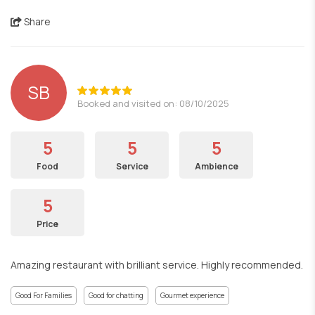
Share
SB
Booked and visited on: 08/10/2025
5
5
5
Food
Service
Ambience
5
Price
Amazing restaurant with brilliant service. Highly recommended.
Good For Families
Good for chatting
Gourmet experience