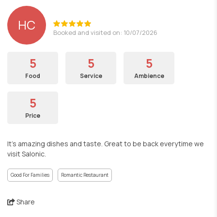
HC
Booked and visited on: 10/07/2026
5
5
5
Food
Service
Ambience
5
Price
It’s amazing dishes and taste. Great to be back everytime we
visit Salonic.
Good For Families
Romantic Restaurant
Share