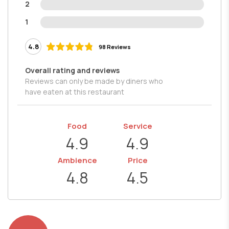
2
1
4.8
98 Reviews
Overall rating and reviews
Reviews can only be made by diners who
have eaten at this restaurant
Food
Service
4.9
4.9
Ambience
Price
4.8
4.5