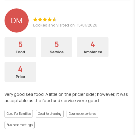
DM
Booked and visited on: 15/01/2026
5
5
4
Food
Service
Ambience
4
Price
Very good sea food. A little on the pricier side; however, it was
acceptable as the food and service were good.
Good For Families
Good for chatting
Gourmet experience
Business meetings