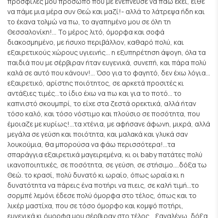
προσφιλές μου πρόσωπο που με ενέπνευσε να πάω εκεί, είθε
να πάμε μια μέρα συν Θεώ και μαζί!- αλλά το λάτρεψα ήδη και
το έκανα τολμώ να πω, το αγαπημένο μου σε όλη τη
Θεσσαλονίκη!... Το μέρος λιτό, όμορφα και σοφά
διακοσμημένο, με ήσυχο περιβάλλον, καθαρό πολύ, και
εξαιρετικούς χώρους υγιεινής... η εξυπηρέτηση άψογη, όλα τα
παιδιά που με σέρβιραν ήταν ευγενικά, συνεπή, και πάρα πολύ
καλά σε αυτό που κάνουν!... Όσο για το φαγητό, δεν έχω λόγια...
εξαιρετικό, αρίστης ποιότητος, σε αρκετά προσιτές κι
αντάξιες τιμές...το ίδιο έχω να πω και για το ποτό... το
καπνιστό σκουμπρί, το είχε στα ζεστά ορεκτικά, αλλά ήταν
τόσο καλό, και τόσο νόστιμο και πλούσιο σε ποσότητα, που
έμοιαζε με κυρίως!...τα χτένια, με αφήσανε άφωνη, μικρά, αλλά
μεγάλα σε γεύση και ποιότητα, και μαλακά και γλυκά σαν
λουκούμια, θα μπορούσα να φάω περισσότερα!...τα
σπαράγγια εξαιρετικά μαγειρεμένα, κι οι baby πατάτες πολύ
ικανοποιητικές, σε ποσότητα, σε γεύση, σε στήσιμο....δόξα τω
Θεώ. το κρασί, πολύ δυνατό κι ωραίο, όπως ωραία κι η
δυνατότητα να πάρεις ένα ποτήρι να πιεις, σε καλή τιμή...το
σορμπέ λεμόνι έδεσε πολύ όμορφα στο τέλος, όπως και το
λικέρ μαστίχα, που σε τόσο όμορφο και κομψό ποτήρι,
ευγενικά κι όμορφα μου σέρβιραν στο τέλος... ξαναλέγω, δόξα