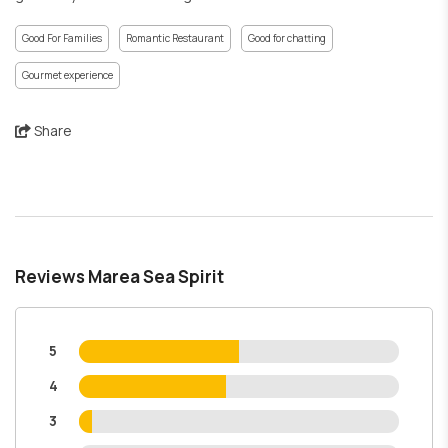
Good For Families
Romantic Restaurant
Good for chatting
Gourmet experience
Share
Reviews Marea Sea Spirit
5
4
3