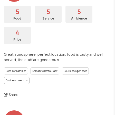
5
5
5
Food
Service
Ambience
4
Price
Great atmosphere, perfect location, food is tasty and well
served, the staff are genearou s
Good For Families
Romantic Restaurant
Gourmet experience
Business meetings
Share