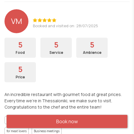
VM
Booked and visited on: 28/07/2025
5
5
5
Food
Service
Ambience
5
Price
An incredible restaurant with gourmet food at great prices.
Every time we’re in Thessaloniki, we make sure to visit.
Congratulations to the chef and the entire team!
Good For Families
Romantic Restaurant
Gourmet experience
Book now
for meat lovers
Business meetings