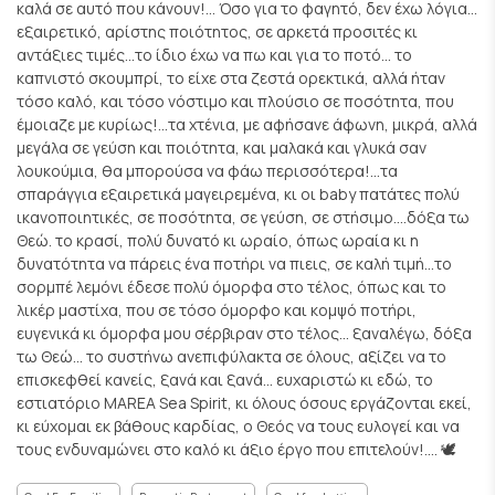
καλά σε αυτό που κάνουν!... Όσο για το φαγητό, δεν έχω λόγια...
εξαιρετικό, αρίστης ποιότητος, σε αρκετά προσιτές κι
αντάξιες τιμές...το ίδιο έχω να πω και για το ποτό... το
καπνιστό σκουμπρί, το είχε στα ζεστά ορεκτικά, αλλά ήταν
τόσο καλό, και τόσο νόστιμο και πλούσιο σε ποσότητα, που
έμοιαζε με κυρίως!...τα χτένια, με αφήσανε άφωνη, μικρά, αλλά
μεγάλα σε γεύση και ποιότητα, και μαλακά και γλυκά σαν
λουκούμια, θα μπορούσα να φάω περισσότερα!...τα
σπαράγγια εξαιρετικά μαγειρεμένα, κι οι baby πατάτες πολύ
ικανοποιητικές, σε ποσότητα, σε γεύση, σε στήσιμο....δόξα τω
Θεώ. το κρασί, πολύ δυνατό κι ωραίο, όπως ωραία κι η
δυνατότητα να πάρεις ένα ποτήρι να πιεις, σε καλή τιμή...το
σορμπέ λεμόνι έδεσε πολύ όμορφα στο τέλος, όπως και το
λικέρ μαστίχα, που σε τόσο όμορφο και κομψό ποτήρι,
ευγενικά κι όμορφα μου σέρβιραν στο τέλος... ξαναλέγω, δόξα
τω Θεώ... το συστήνω ανεπιφύλακτα σε όλους, αξίζει να το
επισκεφθεί κανείς, ξανά και ξανά... ευχαριστώ κι εδώ, το
εστιατόριο MAREA Sea Spirit, κι όλους όσους εργάζονται εκεί,
κι εύχομαι εκ βάθους καρδίας, ο Θεός να τους ευλογεί και να
τους ενδυναμώνει στο καλό κι άξιο έργο που επιτελούν!.... 🕊️