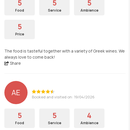
5
5
5
Food
Service
Ambience
5
Price
The food is tasteful together with a variety of Greek wines. We
always love to come back!
Share
AE
Booked and visited on: 19/04/2026
5
5
4
Food
Service
Ambience