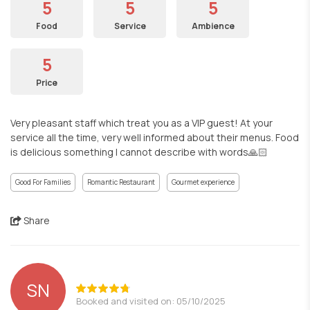
5
5
5
Food
Service
Ambience
5
Price
Very pleasant staff which treat you as a VIP guest! At your
service all the time, very well informed about their menus. Food
is delicious something I cannot describe with words🙏🏻
Good For Families
Romantic Restaurant
Gourmet experience
Share
SN
Booked and visited on: 05/10/2025