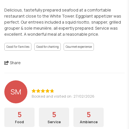
Delicious, tastefully prepared seafood at a comfortable
restaurant close to the White Tower. Eggplant appetizer was
perfect. Our entrees included a squid risotto, snapper, grilled
grouper & sole meunière, all expertly prepared. Service was
excellent. A wonderful meal at a reasonable price.
Good For Families
Good for chatting
Gourmet experience
Share
SM
Booked and visited on: 27/02/2026
5
5
5
Food
Service
Ambience