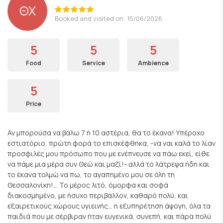
ΘΧ
Booked and visited on: 15/06/2026
5
5
5
Food
Service
Ambience
5
Price
Αν μπορούσα να βάλω 7 ή 10 αστέρια, θα το έκανα! Υπέροχο
εστιατόριο, πρώτη φορά το επισκέφθηκα, -να ναι καλά το λίαν
προσφιλές μου πρόσωπο που με ενέπνευσε να πάω εκεί, είθε
να πάμε μια μέρα συν Θεώ και μαζί!- αλλά το λάτρεψα ήδη και
το έκανα τολμώ να πω, το αγαπημένο μου σε όλη τη
Θεσσαλονίκη!... Το μέρος λιτό, όμορφα και σοφά
διακοσμημένο, με ήσυχο περιβάλλον, καθαρό πολύ, και
εξαιρετικούς χώρους υγιεινής... η εξυπηρέτηση άψογη, όλα τα
παιδιά που με σέρβιραν ήταν ευγενικά, συνεπή, και πάρα πολύ