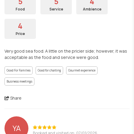
5
5
4
Food
Service
Ambience
4
Price
Very good sea food. A little on the pricier side; however, it was
acceptable as the food and service were good.
Good For Families
Good for chatting
Gourmet experience
Business meetings
Share
YA
Booked and visited on: 07/01/2026