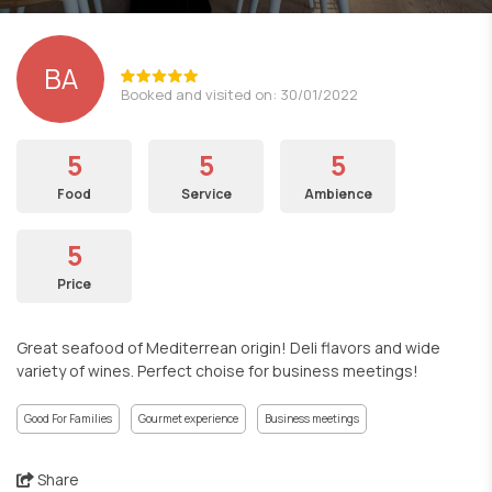
ΒΑ
Booked and visited on: 30/01/2022
5
5
5
Food
Service
Ambience
5
Price
Great seafood of Mediterrean origin! Deli flavors and wide
variety of wines. Perfect choise for business meetings!
Good For Families
Gourmet experience
Business meetings
Share