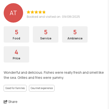
AT
Booked and visited on: 09/08/2025
5
5
5
Food
Service
Ambience
4
Price
Wonderful and delicious. Fishes were really fresh and smell like
the sea. Grilles and fries were yummy.
Good For Families
Gourmet experience
Share