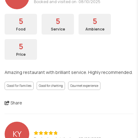
Booked and visited on: 08/10/2025
5
5
5
Food
Service
Ambience
5
Price
Amazing restaurant with brilliant service. Highly recommended.
Good For Families
Good for chatting
Gourmet experience
Share
KY