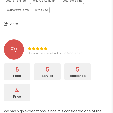
Good For Families
Romantic Restaurant
Good for chatting
Gourmet experience
With a view
Share
FV
Booked and visited on: 07/06/2026
5
5
5
Food
Service
Ambience
4
Price
We had high expecations, since it is considered one of the