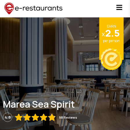
EARN
2.5
x
per person
Marea Sea Spirit
4.8
98 Reviews