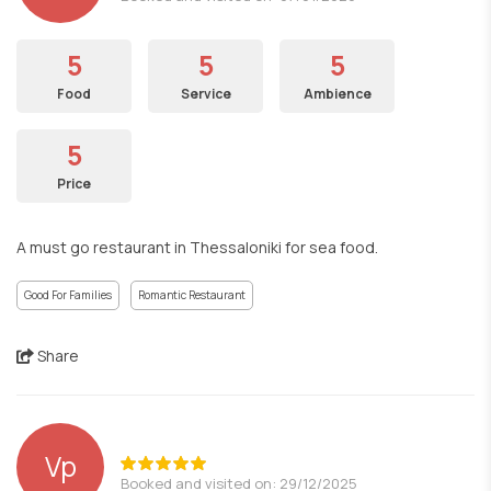
5
5
5
Food
Service
Ambience
5
Price
A must go restaurant in Thessaloniki for sea food.
Good For Families
Romantic Restaurant
Share
Vp
Booked and visited on: 29/12/2025