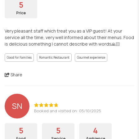
5
Price
Very pleasant staff which treat you as a VIP guest! At your
service all the time, very well informed about their menus. Food
is delicious something I cannot describe with words🙏🏻
Good For Families
Romantic Restaurant
Gourmet experience
Share
SN
Booked and visited on: 05/10/2025
5
5
4
Food
Service
Ambience