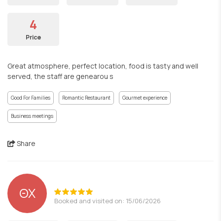
4
Price
Great atmosphere, perfect location, food is tasty and well
served, the staff are genearou s
Good For Families
Romantic Restaurant
Gourmet experience
Business meetings
Share
ΘΧ
Booked and visited on: 15/06/2026