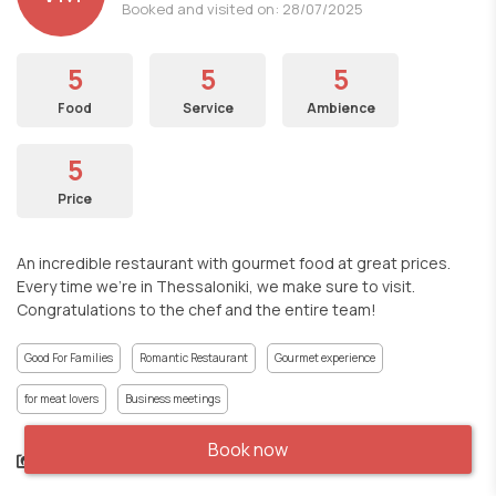
Booked and visited on: 28/07/2025
5
5
5
Food
Service
Ambience
5
Price
An incredible restaurant with gourmet food at great prices.
Every time we’re in Thessaloniki, we make sure to visit.
Congratulations to the chef and the entire team!
Good For Families
Romantic Restaurant
Gourmet experience
for meat lovers
Business meetings
Book now
Share