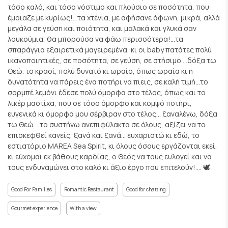
τόσο καλό, και τόσο νόστιμο και πλούσιο σε ποσότητα, που
έμοιαζε με κυρίως!...τα χτένια, με αφήσανε άφωνη, μικρά, αλλά
μεγάλα σε γεύση και ποιότητα, και μαλακά και γλυκά σαν
λουκούμια, θα μπορούσα να φάω περισσότερα!...τα
σπαράγγια εξαιρετικά μαγειρεμένα, κι οι baby πατάτες πολύ
ικανοποιητικές, σε ποσότητα, σε γεύση, σε στήσιμο....δόξα τω
Θεώ. το κρασί, πολύ δυνατό κι ωραίο, όπως ωραία κι η
δυνατότητα να πάρεις ένα ποτήρι να πιεις, σε καλή τιμή...το
σορμπέ λεμόνι έδεσε πολύ όμορφα στο τέλος, όπως και το
λικέρ μαστίχα, που σε τόσο όμορφο και κομψό ποτήρι,
ευγενικά κι όμορφα μου σέρβιραν στο τέλος... ξαναλέγω, δόξα
τω Θεώ... το συστήνω ανεπιφύλακτα σε όλους, αξίζει να το
επισκεφθεί κανείς, ξανά και ξανά... ευχαριστώ κι εδώ, το
εστιατόριο MAREA Sea Spirit, κι όλους όσους εργάζονται εκεί,
κι εύχομαι εκ βάθους καρδίας, ο Θεός να τους ευλογεί και να
τους ενδυναμώνει στο καλό κι άξιο έργο που επιτελούν!.... 🕊️
Good For Families
Romantic Restaurant
Good for chatting
Gourmet experience
With a view