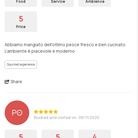
Food
Service
Ambience
5
Price
Abbiamo mangiato dell'ottimo pesce fresco e ben cucinato.
L'ambiente è piacevole e moderno
Gourmet experience
Share
ΡΘ
Booked and visited on: 08/11/2025
5
5
4