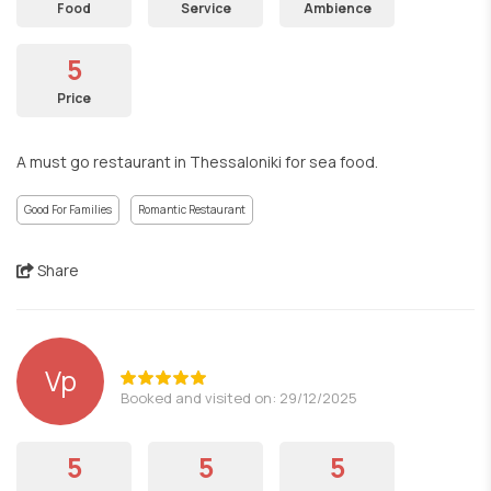
Food
Service
Ambience
5
Price
A must go restaurant in Thessaloniki for sea food.
Good For Families
Romantic Restaurant
Share
Vp
Booked and visited on: 29/12/2025
5
5
5