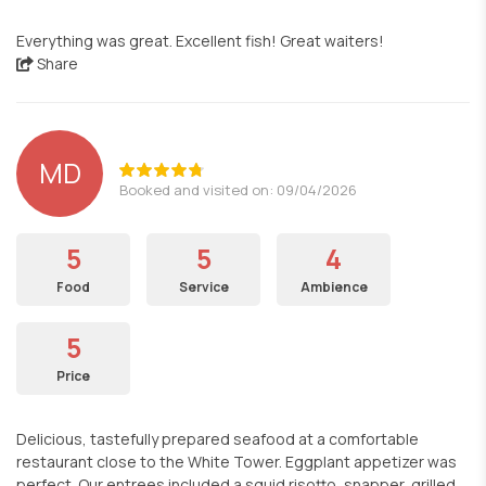
Everything was great. Excellent fish! Great waiters!
Share
MD
Booked and visited on: 09/04/2026
5
5
4
Food
Service
Ambience
5
Price
Delicious, tastefully prepared seafood at a comfortable
restaurant close to the White Tower. Eggplant appetizer was
perfect. Our entrees included a squid risotto, snapper, grilled