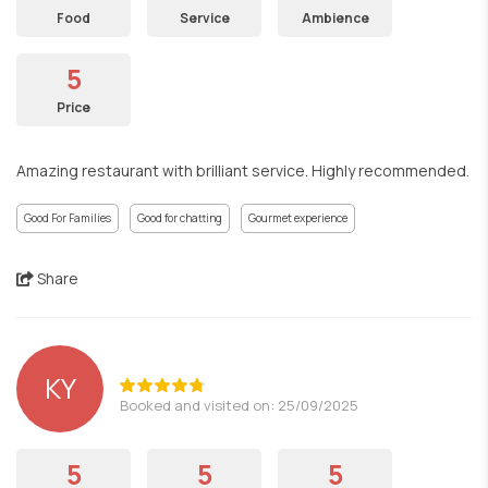
Food
Service
Ambience
5
Price
Amazing restaurant with brilliant service. Highly recommended.
Good For Families
Good for chatting
Gourmet experience
Share
KY
Booked and visited on: 25/09/2025
5
5
5