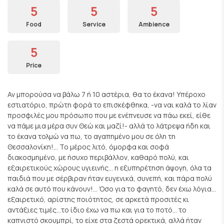
5
5
5
Food
Service
Ambience
5
Price
Αν μπορούσα να βάλω 7 ή 10 αστέρια, θα το έκανα! Υπέροχο
εστιατόριο, πρώτη φορά το επισκέφθηκα, -να ναι καλά το λίαν
προσφιλές μου πρόσωπο που με ενέπνευσε να πάω εκεί, είθε
να πάμε μια μέρα συν Θεώ και μαζί!- αλλά το λάτρεψα ήδη και
το έκανα τολμώ να πω, το αγαπημένο μου σε όλη τη
Θεσσαλονίκη!... Το μέρος λιτό, όμορφα και σοφά
διακοσμημένο, με ήσυχο περιβάλλον, καθαρό πολύ, και
εξαιρετικούς χώρους υγιεινής... η εξυπηρέτηση άψογη, όλα τα
παιδιά που με σέρβιραν ήταν ευγενικά, συνεπή, και πάρα πολύ
καλά σε αυτό που κάνουν!... Όσο για το φαγητό, δεν έχω λόγια...
εξαιρετικό, αρίστης ποιότητος, σε αρκετά προσιτές κι
αντάξιες τιμές...το ίδιο έχω να πω και για το ποτό... το
καπνιστό σκουμπρί, το είχε στα ζεστά ορεκτικά, αλλά ήταν