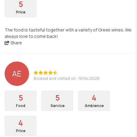
5
Price
The food is tasteful together with a variety of Greek wines. We
always love to come back!
Share
AE
Booked and visited on: 19/04/2026
5
5
4
Food
Service
Ambience
4
Price