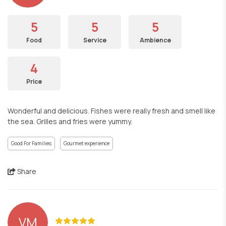
5
5
5
Food
Service
Ambience
4
Price
Wonderful and delicious. Fishes were really fresh and smell like
the sea. Grilles and fries were yummy.
Good For Families
Gourmet experience
Share
VM