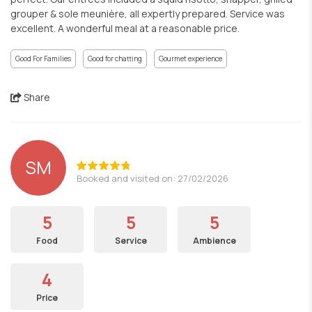
grouper & sole meunière, all expertly prepared. Service was
excellent. A wonderful meal at a reasonable price.
Good For Families
Good for chatting
Gourmet experience
Share
SM
Booked and visited on: 27/02/2026
5
5
5
Food
Service
Ambience
4
Price