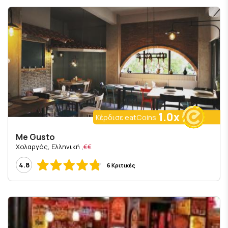
1.0x
Κέρδισε eatCoins
Me Gusto
, Χολαργός, Ελληνική
€€
4.8
6 Κριτικές