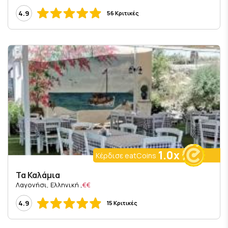
4.9
56 Κριτικές
1.0x
Κέρδισε eatCoins
Τα Καλάμια
, Λαγονήσι, Ελληνική
€€
4.9
15 Κριτικές