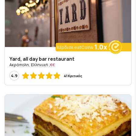
1.0x
Κέρδισε eatCoins
Yard, all day bar restaurant
, Ακρόπολη, Ελληνική
€€
4.9
41 Κριτικές