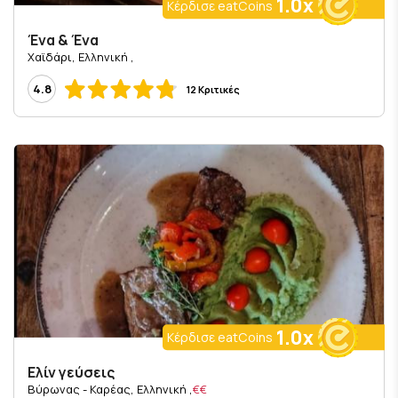
1.0x
Κέρδισε eatCoins
Ένα & Ένα
, Χαϊδάρι, Ελληνική
4.8
12 Κριτικές
1.0x
Κέρδισε eatCoins
Ελίν γεύσεις
, Βύρωνας - Καρέας, Ελληνική
€€