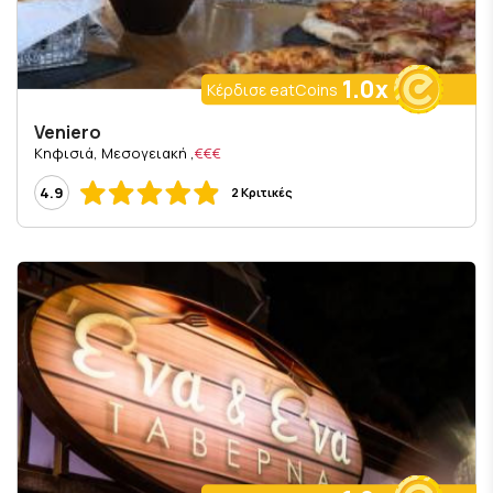
1.0x
Κέρδισε eatCoins
Veniero
, Κηφισιά, Μεσογειακή
€€€
4.9
2 Κριτικές