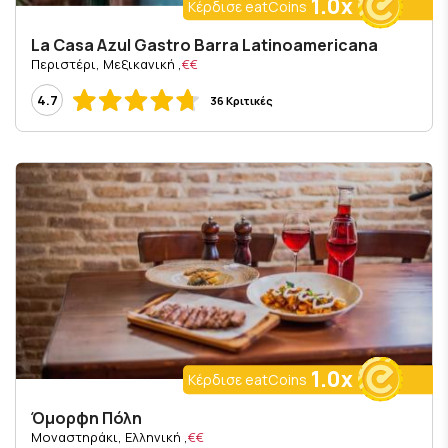
1.0x
Κέρδισε eatCoins
La Casa Azul Gastro Barra Latinoamericana
, Περιστέρι, Μεξικανική
€€
4.7
36 Κριτικές
1.0x
Κέρδισε eatCoins
Όμορφη Πόλη
, Μοναστηράκι, Ελληνική
€€