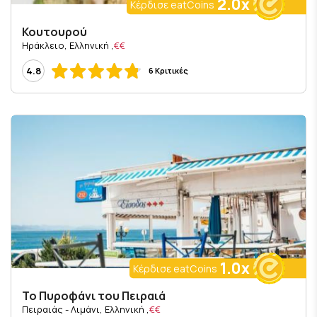
2.0x
Κέρδισε eatCoins
Κουτουρού
, Ηράκλειο, Ελληνική
€€
4.8
6 Κριτικές
1.0x
Κέρδισε eatCoins
Το Πυροφάνι του Πειραιά
, Πειραιάς - Λιμάνι, Ελληνική
€€