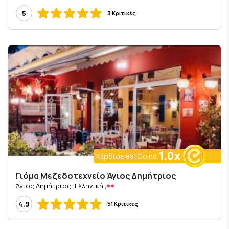
5
3 Κριτικές
1.0x
Κέρδισε eatCoins
Γιόμα Μεζεδοτεχνείο Άγιος Δημήτριος
, Άγιος Δημήτριος, Ελληνική
€€
4.9
51 Κριτικές