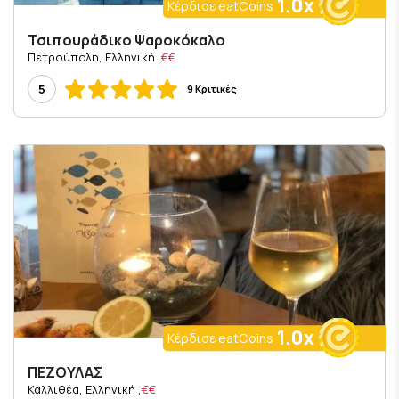
1.0x
Κέρδισε eatCoins
Τσιπουράδικο Ψαροκόκαλο
, Πετρούπολη, Ελληνική
€€
5
9 Κριτικές
1.0x
Κέρδισε eatCoins
ΠΕΖΟΥΛΑΣ
, Καλλιθέα, Ελληνική
€€