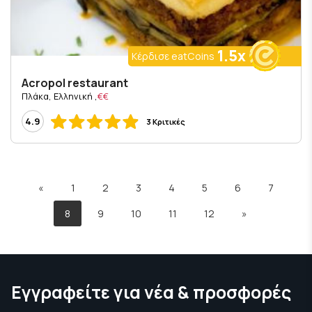
1.5x
Κέρδισε eatCoins
Acropol restaurant
, Πλάκα, Ελληνική
€€
4.9
3 Κριτικές
«
1
2
3
4
5
6
7
8
9
10
11
12
»
Εγγραφείτε για νέα & προσφορές