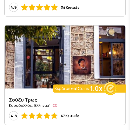
4.9
34 Κριτικές
1.0x
Κέρδισε eatCoins
Σούζυ Τρως
, Κορυδαλλός, Ελληνική
€€
4.8
67 Κριτικές