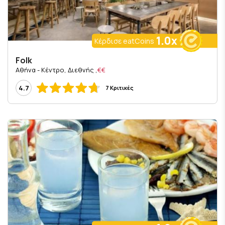
1.0x
Κέρδισε eatCoins
Folk
, Αθήνα - Κέντρο, Διεθνής
€€
4.7
7 Κριτικές