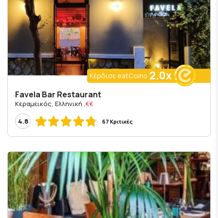
2.0x
Κέρδισε eatCoins
Favela Bar Restaurant
, Κεραμεικός, Ελληνική
€€
4.8
67 Κριτικές