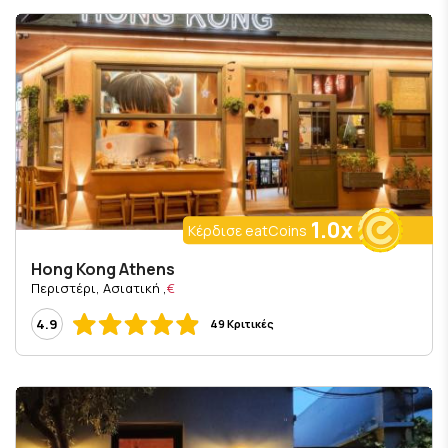
1.0x
Κέρδισε eatCoins
Hong Kong Athens
, Περιστέρι, Ασιατική
€
4.9
49 Κριτικές