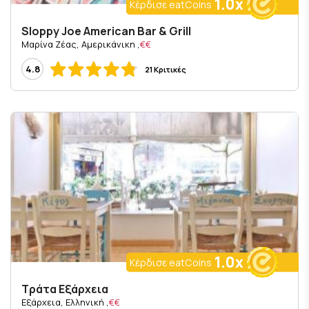
1.0x
Κέρδισε eatCoins
Sloppy Joe American Bar & Grill
, Μαρίνα Ζέας, Αμερικάνικη
€€
4.8
21 Κριτικές
1.0x
Κέρδισε eatCoins
Τράτα Εξάρχεια
, Εξάρχεια, Ελληνική
€€