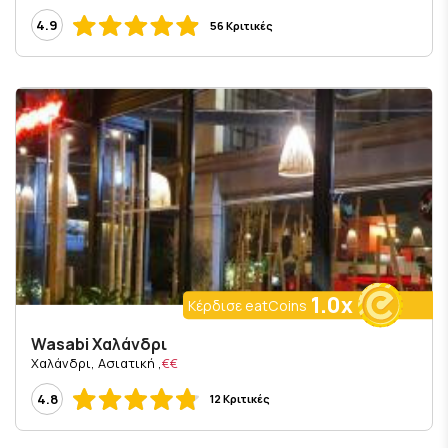
4.9
56 Κριτικές
1.0x
Κέρδισε eatCoins
Wasabi Χαλάνδρι
, Χαλάνδρι, Ασιατική
€€
4.8
12 Κριτικές