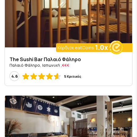
1.0x
Κέρδισε eatCoins
The Sushi Bar Παλαιό Φάληρο
, Παλαιό Φάληρο, Ιαπωνική
€€€
4.6
5 Κριτικές