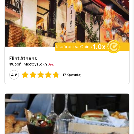
1.0x
Κέρδισε eatCoins
Flint Athens
, Ψυρρή, Μεσογειακή
€€
4.8
17 Κριτικές