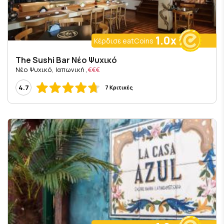
1.0x
Κέρδισε eatCoins
The Sushi Bar Νέο Ψυχικό
, Νέο Ψυχικό, Ιαπωνική
€€€
4.7
7 Κριτικές