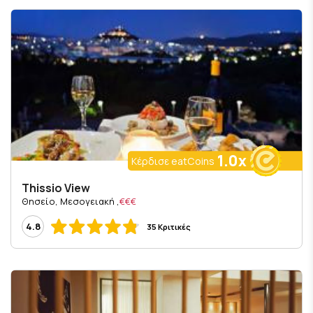
1.0x
Κέρδισε eatCoins
Thissio View
, Θησείο, Μεσογειακή
€€€
4.8
35 Κριτικές