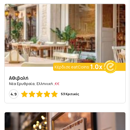
1.0x
Κέρδισε eatCoins
Αθιβολή
, Νέα Ερυθραία, Ελληνική
€€
4.9
53 Κριτικές