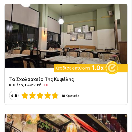
1.0x
Κέρδισε eatCoins
Το Σχολαρχείο Της Κυψέλης
, Κυψέλη, Ελληνική
€€
4.8
18 Κριτικές