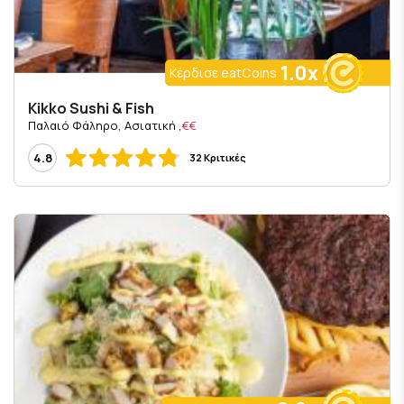
1.0x
Κέρδισε eatCoins
Kikko Sushi & Fish
, Παλαιό Φάληρο, Ασιατική
€€
4.8
32 Κριτικές