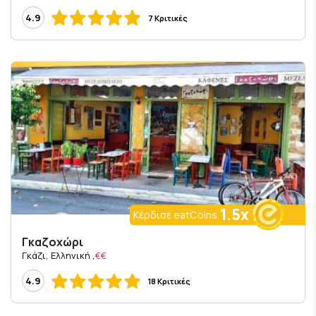
4.9
7 Κριτικές
1.5x
Κέρδισε eatCoins
Γκαζοχώρι
, Γκάζι, Ελληνική
€€
4.9
18 Κριτικές