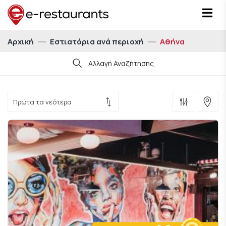
Αρχική
Εστιατόρια ανά περιοχή
Αθήνα
Αλλαγή Αναζήτησης
Ημ/νία
Ώρα
21:00
Άτομα
Για 1 άτομο
Δείξε μου εστιατόρια με eatCoins