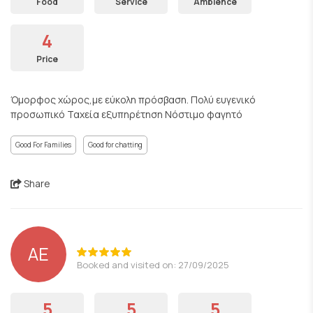
Food
Service
Ambience
4
Price
Όμορφος χώρος,με εύκολη πρόσβαση. Πολύ ευγενικό
προσωπικό Ταχεία εξυπηρέτηση Νόστιμο φαγητό
Good For Families
Good for chatting
Share
AE
Booked and visited on: 27/09/2025
5
5
5