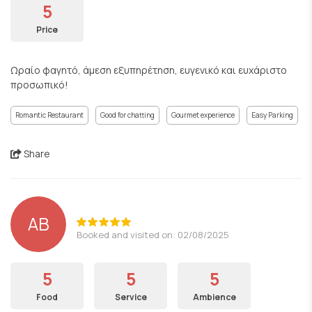
5
Price
Ωραίο φαγητό, άμεση εξυπηρέτηση, ευγενικό και ευχάριστο
προσωπικό!
Romantic Restaurant
Good for chatting
Gourmet experience
Easy Parking
Share
AB
Booked and visited on: 02/08/2025
5
5
5
Food
Service
Ambience