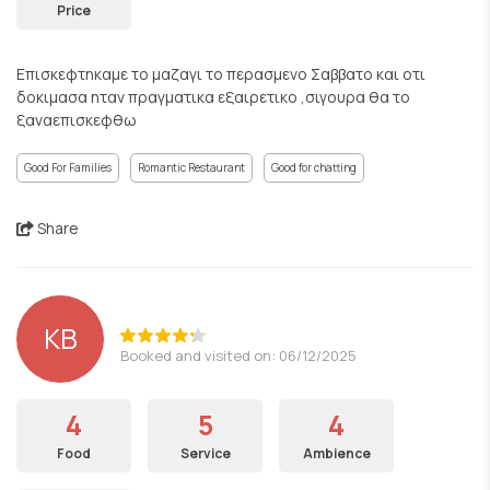
Price
Επισκεφτηκαμε το μαζαγι το περασμενο Σαββατο και οτι
δοκιμασα ηταν πραγματικα εξαιρετικο ,σιγουρα θα το
ξαναεπισκεφθω
Good For Families
Romantic Restaurant
Good for chatting
Share
ΚΒ
Booked and visited on: 06/12/2025
4
5
4
Food
Service
Ambience