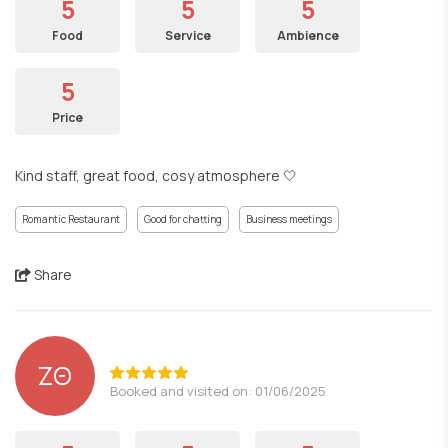
5
5
5
Food
Service
Ambience
5
Price
Kind staff, great food, cosy atmosphere 🤍
Romantic Restaurant
Good for chatting
Business meetings
Share
ΖΘ
Booked and visited on: 01/06/2025