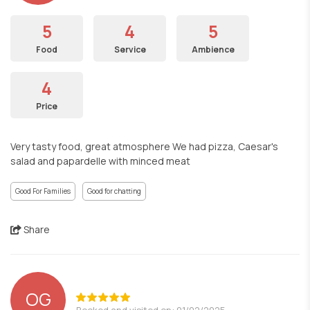
5
4
5
Food
Service
Ambience
4
Price
Very tasty food, great atmosphere We had pizza, Caesar's
salad and papardelle with minced meat
Good For Families
Good for chatting
Share
OG
Booked and visited on: 01/02/2025