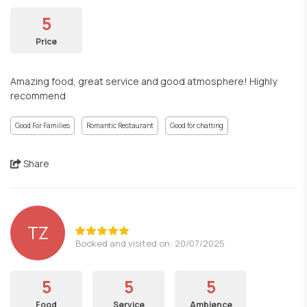
5
Price
Amazing food, great service and good atmosphere! Highly
recommend
Good For Families
Romantic Restaurant
Good for chatting
Share
ΤΖ
Booked and visited on: 20/07/2025
5
5
5
Food
Service
Ambience