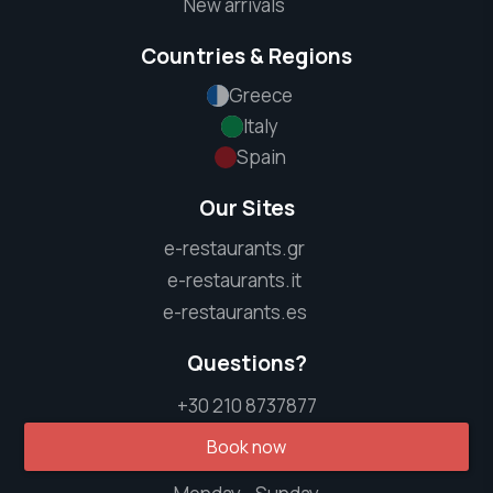
New arrivals
Countries & Regions
Greece
Italy
Spain
Our Sites
e-restaurants.gr
e-restaurants.it
e-restaurants.es
Questions?
+30 210 8737877
Book now
info [at] e-restaurants.gr