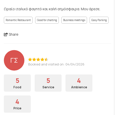
Ωραίο ιταλικό φαγητό και καλή ατμόσφαιρα. Μου άρεσε.
Romantic Restaurant
Good for chatting
Business meetings
Easy Parking
Share
ΓΣ
Booked and visited on: 04/04/2026
5
5
4
Food
Service
Ambience
4
Price