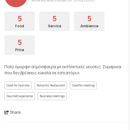
5
5
5
Food
Service
Ambience
5
Price
Πολύ όμορφη ατμόσφαιρα με εκπληκτικές γεύσεις. Ζυμαρικα
που δεν βρίσκεις εύκολα σε εστιατόριο
Good For Families
Romantic Restaurant
Good for chatting
Gourmet experience
Business meetings
Share