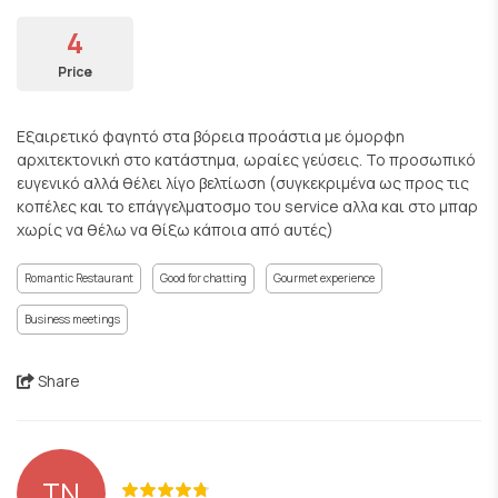
4
Price
Εξαιρετικό φαγητό στα βόρεια προάστια με όμορφη
αρχιτεκτονική στο κατάστημα, ωραίες γεύσεις. Το προσωπικό
ευγενικό αλλά θέλει λίγο βελτίωση (συγκεκριμένα ως προς τις
κοπέλες και το επάγγελματοσμο του service αλλα και στο μπαρ
χωρίς να θέλω να θίξω κάποια από αυτές)
Romantic Restaurant
Good for chatting
Gourmet experience
Business meetings
Share
ΤΝ