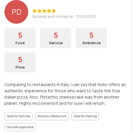
PD
Booked and visited on: 13/01/2025
5
5
5
Food
Service
Ambience
5
Price
Comparing to restaurants in Italy, I can say that Nolio offers an
authentic experience for those who want to taste the true
italian pizza. Also, Pistachio cheesecake was from another
planet. Highly reccomend it and for sure I will return.
Good For Families
Romantic Restaurant
Good for chatting
Gourmet experience