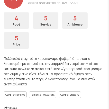
Booked and visited on: 02/11/2024
4
5
5
Food
Service
Ambience
5
Price
Πολύ καλό φαγητό ,η καρμπονάρα φοβερή όπως και ο
λουκουμάς με το τυρί και την μαρμελάδα ντομάτας.Η πίτσα
tartoufo πολύ καλή αν και θα ήθελα λίγο περισσότερο ψήσιμο
στη ζύμη για να είναι τέλεια.Το προσωπικό άψογο στην
εξυπηρέτηση και το περιβάλλον προσεγμένο Το συνιστώ
ανεπιφύλακτα.
Good For Families
Romantic Restaurant
Good for chatting
Share