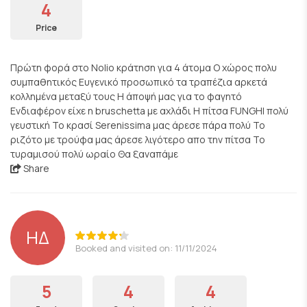
4
Price
Πρώτη φορά στο Nolio κράτηση για 4 άτομα Ο χώρος πολυ
συμπαθητικός Ευγενικό προσωπικό τα τραπέζια αρκετά
κολλημένα μεταξύ τους Η άποψή μας για το φαγητό
Ενδιαφέρον είχε η bruschetta με αχλάδι Η πίτσα FUNGHI πολύ
γευστική Το κρασί Serenissima μας άρεσε πάρα πολύ Το
ριζότο με τρούφα μας άρεσε λιγότερο απο την πίτσα Το
τυραμισού πολύ ωραίο Θα ξαναπάμε
Share
ΗΔ
Booked and visited on: 11/11/2024
5
4
4