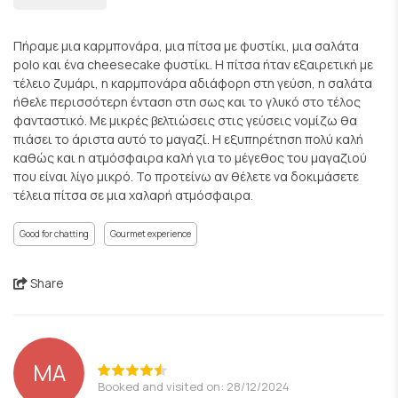
Πήραμε μια καρμπονάρα, μια πίτσα με φυστίκι, μια σαλάτα
polo και ένα cheesecake φυστίκι. Η πίτσα ήταν εξαιρετική με
τέλειο ζυμάρι, η καρμπονάρα αδιάφορη στη γεύση, η σαλάτα
ήθελε περισσότερη ένταση στη σως και το γλυκό στο τέλος
φανταστικό. Με μικρές βελτιώσεις στις γεύσεις νομίζω θα
πιάσει το άριστα αυτό το μαγαζί. Η εξυπηρέτηση πολύ καλή
καθώς και η ατμόσφαιρα καλή για το μέγεθος του μαγαζιού
που είναι λίγο μικρό. Το προτείνω αν θέλετε να δοκιμάσετε
τέλεια πίτσα σε μια χαλαρή ατμόσφαιρα.
Good for chatting
Gourmet experience
Share
ΜΑ
Booked and visited on: 28/12/2024