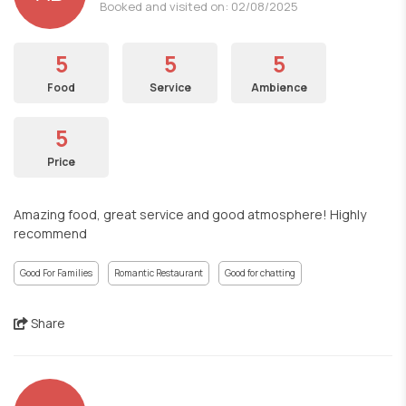
Booked and visited on: 02/08/2025
5
5
5
Food
Service
Ambience
5
Price
Amazing food, great service and good atmosphere! Highly
recommend
Good For Families
Romantic Restaurant
Good for chatting
Share