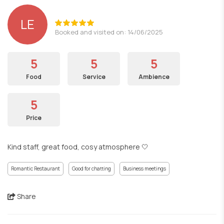
LE
Booked and visited on: 14/06/2025
5
5
5
Food
Service
Ambience
5
Price
Kind staff, great food, cosy atmosphere 🤍
Romantic Restaurant
Good for chatting
Business meetings
Share