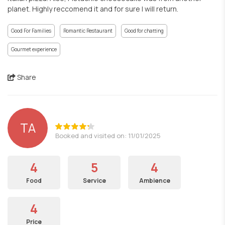
planet. Highly reccomend it and for sure I will return.
Good For Families
Romantic Restaurant
Good for chatting
Gourmet experience
Share
ΤΑ
Booked and visited on: 11/01/2025
4
5
4
Food
Service
Ambience
4
Price