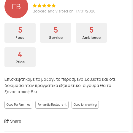
ΓΒ
Booked and visited on: 17/01/2026
5
5
5
Food
Service
Ambience
4
Price
Επισκεφτηκαμε το μαζαγι το περασμενο Σαββατο και οτι
δοκιμασα ηταν πραγματικα εξαιρετικο ,σιγουρα θα το
ξαναεπισκεφθω
Good For Families
Romantic Restaurant
Good for chatting
Share