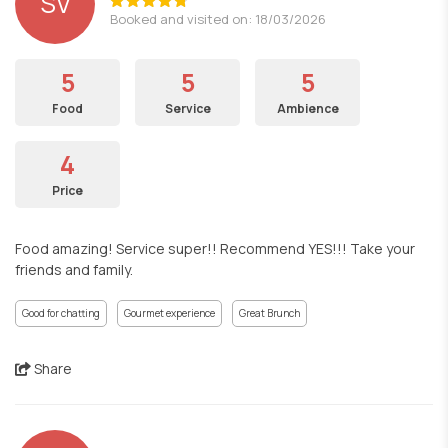
SV
Booked and visited on: 18/03/2026
5
5
5
Food
Service
Ambience
4
Price
Food amazing! Service super!! Recommend YES!!! Take your
friends and family.
Good for chatting
Gourmet experience
Great Brunch
Share