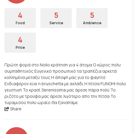
4
5
5
Food
Service
Ambience
4
Price
Πρώτη φορά στο Nolio κράτηση για 4 άτομα Ο χώρος πολυ
συμπαθητικός Ευγενικό προσωπικό τα τραπέζια αρκετά
κολλημένα μεταξύ τους Η άποψή μας για το φαγητό
Ενδιαφέρον είχε η bruschetta με αχλάδι Η πίτσα FUNGHI πολύ
γευστική Το κρασί Serenissima μας άρεσε πάρα πολύ Το
ριζότο με τρούφα μας άρεσε λιγότερο απο την πίτσα Το
τυραμισού πολύ ωραίο Θα ξαναπάμε
Share