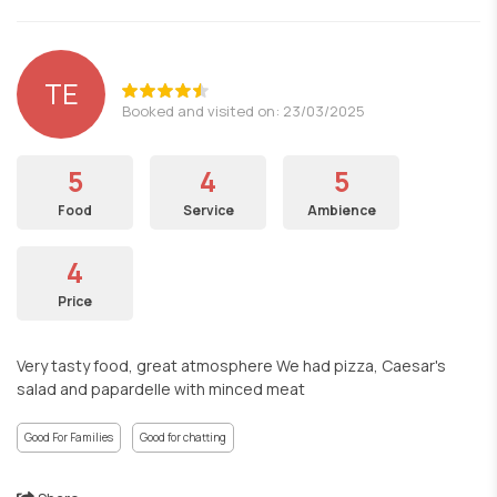
TE
Booked and visited on: 23/03/2025
5
4
5
Food
Service
Ambience
4
Price
Very tasty food, great atmosphere We had pizza, Caesar's
salad and papardelle with minced meat
Good For Families
Good for chatting