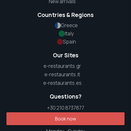
New arrivals
Countries & Regions
Greece
Italy
Spain
Our Sites
e-restaurants.gr
e-restaurants.it
e-restaurants.es
Questions?
+30 210 8737877
Book now
info [at] e-restaurants.gr