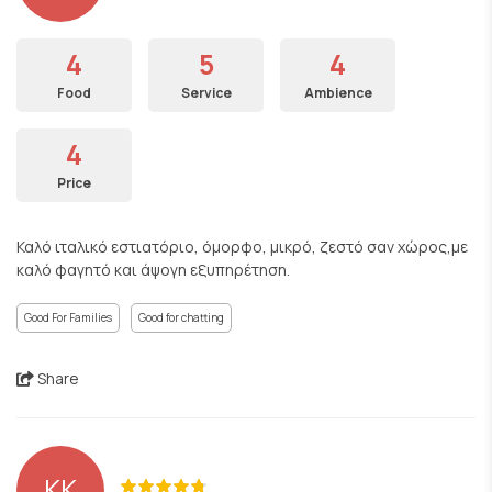
4
5
4
Food
Service
Ambience
4
Price
Καλό ιταλικό εστιατόριο, όμορφο, μικρό, ζεστό σαν χώρος,με
καλό φαγητό και άψογη εξυπηρέτηση.
Good For Families
Good for chatting
Share
KK