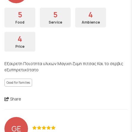
5
5
4
Food
Service
Ambience
4
Price
Εξαιρετη Ποιοτητα υλικων Μαγικη ζυμη πιτσας Και το σερβις
εξυπηρετικότατο
Good For Families
Share
GE