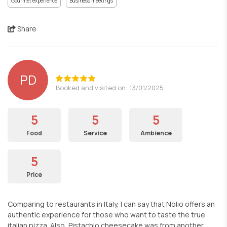
Gourmet experience
Business meetings
Share
PD
Booked and visited on: 13/01/2025
5
5
5
Food
Service
Ambience
5
Price
Comparing to restaurants in Italy, I can say that Nolio offers an
authentic experience for those who want to taste the true
italian pizza. Also, Pistachio cheesecake was from another