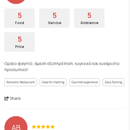
5
5
5
Food
Service
Ambience
5
Price
Ωραίο φαγητό, άμεση εξυπηρέτηση, ευγενικό και ευχάριστο
προσωπικό!
Romantic Restaurant
Good for chatting
Gourmet experience
Easy Parking
Share
AB