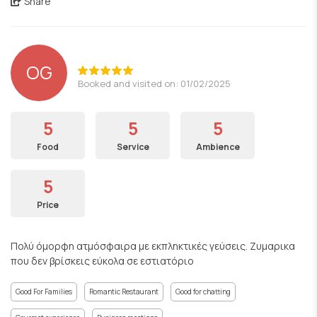
Share
OG
Booked and visited on: 01/02/2025
5
5
5
Food
Service
Ambience
5
Price
Πολύ όμορφη ατμόσφαιρα με εκπληκτικές γεύσεις. Ζυμαρικα
που δεν βρίσκεις εύκολα σε εστιατόριο
Good For Families
Romantic Restaurant
Good for chatting