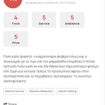
Booked and visited on: 02/11/2024
4
5
5
Food
Service
Ambience
5
Price
Πολύ καλό φαγητό ,η καρμπονάρα φοβερή όπως και ο
λουκουμάς με το τυρί και την μαρμελάδα ντομάτας.Η πίτσα
tartoufo πολύ καλή αν και θα ήθελα λίγο περισσότερο ψήσιμο
στη ζύμη για να είναι τέλεια.Το προσωπικό άψογο στην
εξυπηρέτηση και το περιβάλλον προσεγμένο Το συνιστώ
ανεπιφύλακτα.
Good For Families
Romantic Restaurant
Good for chatting
Share