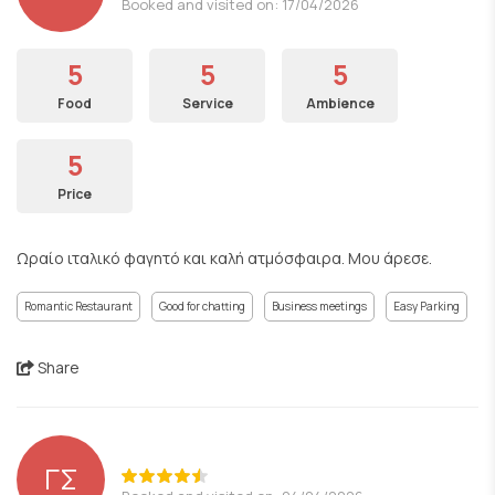
Booked and visited on: 17/04/2026
5
5
5
Food
Service
Ambience
5
Price
Ωραίο ιταλικό φαγητό και καλή ατμόσφαιρα. Μου άρεσε.
Romantic Restaurant
Good for chatting
Business meetings
Easy Parking
Share
ΓΣ