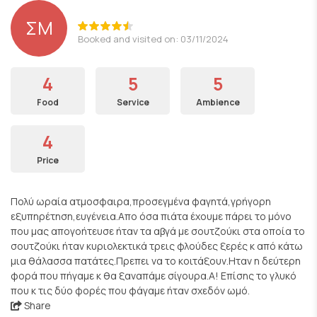
ΣΜ
Booked and visited on: 03/11/2024
4
5
5
Food
Service
Ambience
4
Price
Πολύ ωραία ατμοσφαιρα,προσεγμένα φαγητά,γρήγορη
εξυπηρέτηση,ευγένεια.Απο όσα πιάτα έχουμε πάρει το μόνο
που μας απογοήτευσε ήταν τα αβγά με σουτζούκι στα οποία το
σουτζούκι ήταν κυριολεκτικά τρεις φλούδες ξερές κ από κάτω
μια θάλασσα πατάτες.Πρεπει να το κοιτάξουν.Ηταν η δεύτερη
φορά που πήγαμε κ θα ξαναπάμε σίγουρα.Α! Επίσης το γλυκό
που κ τις δύο φορές που φάγαμε ήταν σχεδόν ωμό.
Share