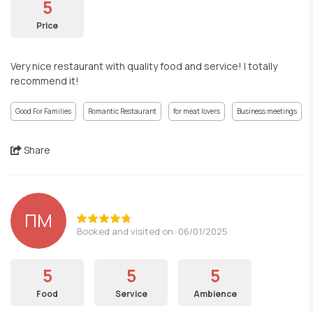
5
Price
Very nice restaurant with quality food and service! I totally
recommend it!
Good For Families
Romantic Restaurant
for meat lovers
Business meetings
Share
ΠΜ
Booked and visited on: 06/01/2025
5
5
5
Food
Service
Ambience