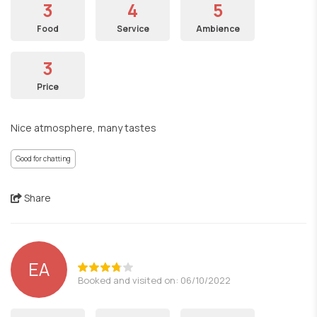
3
4
5
Food
Service
Ambience
3
Price
Nice atmosphere, many tastes
Good for chatting
Share
EA
Booked and visited on: 06/10/2022