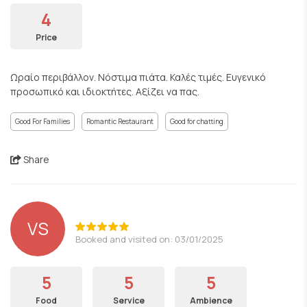
4
Price
Ωραίο περιβάλλον. Νόστιμα πιάτα. Καλές τιμές. Ευγενικό
προσωπικό και ιδιοκτήτες. Αξίζει να πας.
Good For Families
Romantic Restaurant
Good for chatting
Share
VS
Booked and visited on: 03/01/2025
5
5
5
Food
Service
Ambience