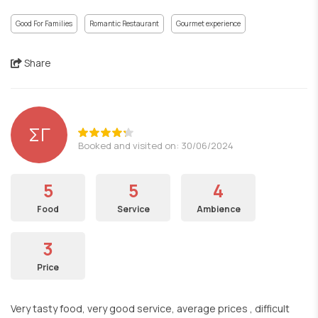
Good For Families
Romantic Restaurant
Gourmet experience
Share
ΣΓ
Booked and visited on: 30/06/2024
5
5
4
Food
Service
Ambience
3
Price
Very tasty food, very good service, average prices , difficult