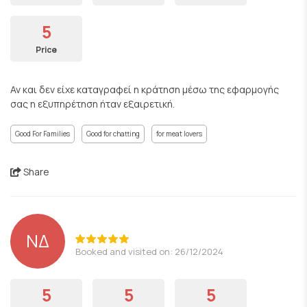
5
Price
Αν και δεν είχε καταγραφεί η κράτηση μέσω της εφαρμογής
σας η εξυπηρέτηση ήταν εξαιρετική.
Good For Families
Good for chatting
for meat lovers
Share
ΝΔ
Booked and visited on: 26/12/2024
5
5
5