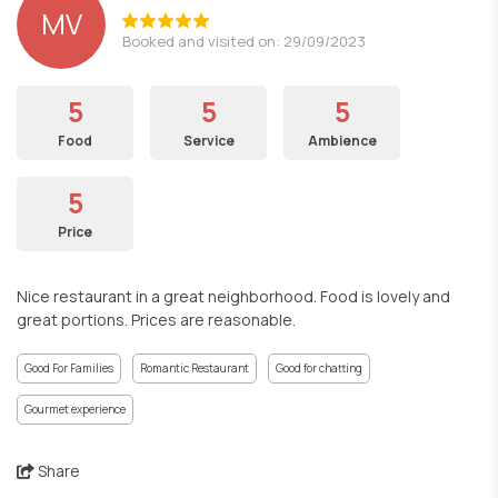
MV
Booked and visited on: 29/09/2023
5
5
5
Food
Service
Ambience
5
Price
Nice restaurant in a great neighborhood. Food is lovely and
great portions. Prices are reasonable.
Good For Families
Romantic Restaurant
Good for chatting
Gourmet experience
Share