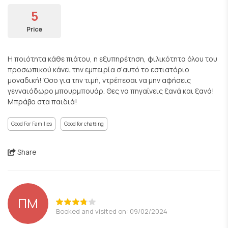
5
Price
Η ποιότητα κάθε πιάτου, η εξυπηρέτηση, φιλικότητα όλου του
προσωπικού κάνει την εμπειρία σ’αυτό το εστιατόριο
μοναδική! Όσο για την τιμή, ντρέπεσαι να μην αφήσεις
γενναιόδωρο μπουρμπουάρ. Θες να πηγαίνεις ξανά και ξανά!
Μπράβο στα παιδιά!
Good For Families
Good for chatting
Share
ΠΜ
Booked and visited on: 09/02/2024