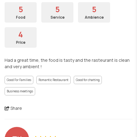
5
5
5
Food
Service
Ambience
4
Price
Had a great time, the food is tasty and the rasteurant is clean
and very ambient !
Good For Families
Romantic Restaurant
Good for chatting
Business meetings
Share