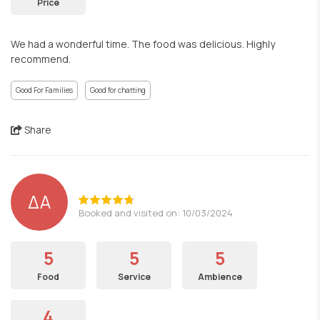
Price
We had a wonderful time. The food was delicious. Highly
recommend.
Good For Families
Good for chatting
Share
ΔΑ
Booked and visited on: 10/03/2024
5
5
5
Food
Service
Ambience
4