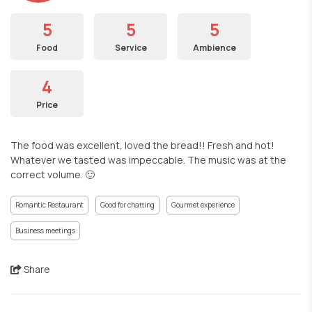
5
5
5
Food
Service
Ambience
4
Price
The food was excellent, loved the bread!! Fresh and hot!
Whatever we tasted was impeccable. The music was at the
correct volume. 🙂
Romantic Restaurant
Good for chatting
Gourmet experience
Business meetings
Share