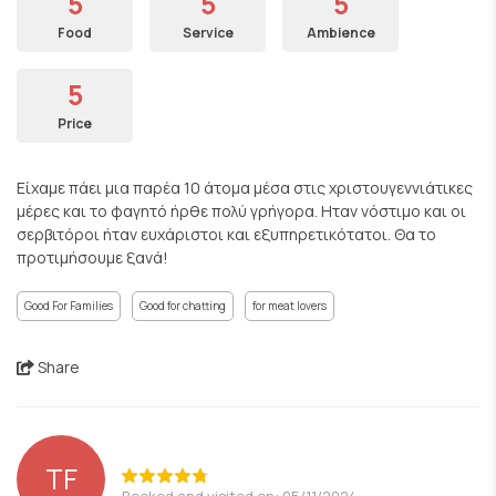
5
5
5
Food
Service
Ambience
5
Price
Είχαμε πάει μια παρέα 10 άτομα μέσα στις χριστουγεννιάτικες
μέρες και το φαγητό ήρθε πολύ γρήγορα. Ηταν νόστιμο και οι
σερβιτόροι ήταν ευχάριστοι και εξυπηρετικότατοι. Θα το
προτιμήσουμε ξανά!
Good For Families
Good for chatting
for meat lovers
Share
TF
Booked and visited on: 05/11/2024