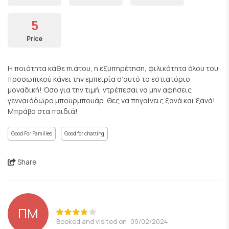
5
Price
Η ποιότητα κάθε πιάτου, η εξυπηρέτηση, φιλικότητα όλου του
προσωπικού κάνει την εμπειρία σ’αυτό το εστιατόριο
μοναδική! Όσο για την τιμή, ντρέπεσαι να μην αφήσεις
γενναιόδωρο μπουρμπουάρ. Θες να πηγαίνεις ξανά και ξανά!
Μπράβο στα παιδιά!
Good For Families
Good for chatting
Share
ΠΜ
Booked and visited on: 09/02/2024