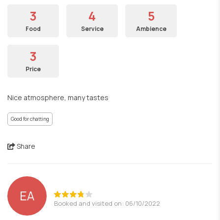
3
4
5
Food
Service
Ambience
3
Price
Nice atmosphere, many tastes
Good for chatting
Share
EA
Booked and visited on: 06/10/2022