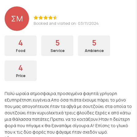
ΣΜ
Booked and visited on: 03/11/2024
4
5
5
Food
Service
Ambience
4
Price
Πολύ ωραία ατμοσφαιρα,προσεγμένα φαγητά,γρήγορη
εξυπηρέτηση,ευγένεια.Απο όσα πιάτα έχουμε πάρει το μόνο
που μας απογοήτευσε ήταν τα αβγά με σουτζούκι στα οποία το
σουτζούκι ήταν κυριολεκτικά τρεις φλούδες ξερές κ από κάτω
μια θάλασσα πατάτες.Πρεπει να το κοιτάξουν.Ηταν η δεύτερη
φορά που πήγαμε κ θα ξαναπάμε σίγουρα.Α! Επίσης το γλυκό
που κ τις δύο φορές που φάγαμε ήταν σχεδόν ωμό.