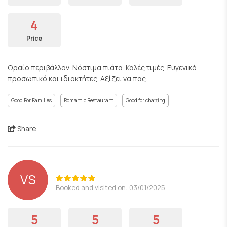
4
Price
Ωραίο περιβάλλον. Νόστιμα πιάτα. Καλές τιμές. Ευγενικό
προσωπικό και ιδιοκτήτες. Αξίζει να πας.
Good For Families
Romantic Restaurant
Good for chatting
Share
VS
Booked and visited on: 03/01/2025
5
5
5