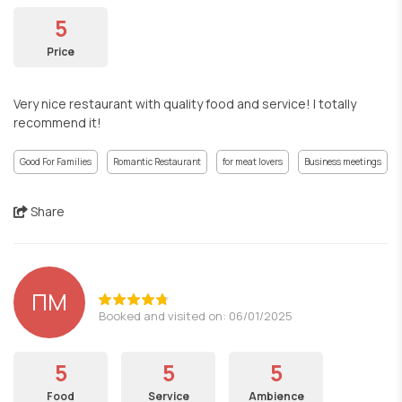
5
Price
Very nice restaurant with quality food and service! I totally
recommend it!
Good For Families
Romantic Restaurant
for meat lovers
Business meetings
Share
ΠΜ
Booked and visited on: 06/01/2025
5
5
5
Food
Service
Ambience