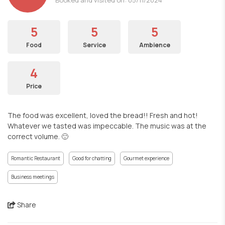
5
5
5
Food
Service
Ambience
4
Price
The food was excellent, loved the bread!! Fresh and hot!
Whatever we tasted was impeccable. The music was at the
correct volume. 🙂
Romantic Restaurant
Good for chatting
Gourmet experience
Business meetings
Share