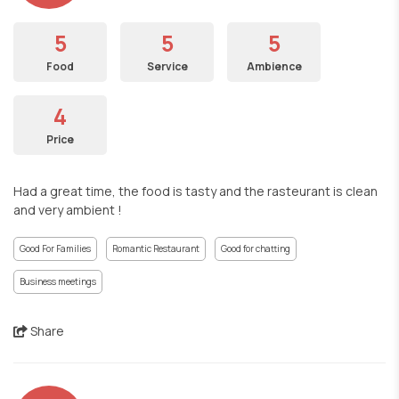
5
5
5
Food
Service
Ambience
4
Price
Had a great time, the food is tasty and the rasteurant is clean
and very ambient !
Good For Families
Romantic Restaurant
Good for chatting
Business meetings
Share