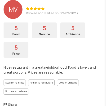
MV
Booked and visited on: 29/09/2023
5
5
5
Food
Service
Ambience
5
Price
Nice restaurant in a great neighborhood. Food is lovely and
great portions. Prices are reasonable.
Good For Families
Romantic Restaurant
Good for chatting
Gourmet experience
Share