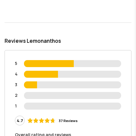
Reviews Lemonanthos
5
4
3
2
1
4.7
37 Reviews
Overall rating and reviews