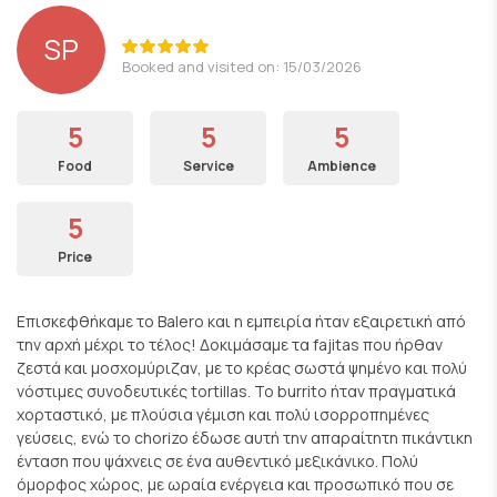
SP
Booked and visited on: 15/03/2026
5
5
5
Food
Service
Ambience
5
Price
Επισκεφθήκαμε το Balero και η εμπειρία ήταν εξαιρετική από
την αρχή μέχρι το τέλος! Δοκιμάσαμε τα fajitas που ήρθαν
ζεστά και μοσχομύριζαν, με το κρέας σωστά ψημένο και πολύ
νόστιμες συνοδευτικές tortillas. Το burrito ήταν πραγματικά
χορταστικό, με πλούσια γέμιση και πολύ ισορροπημένες
γεύσεις, ενώ το chorizo έδωσε αυτή την απαραίτητη πικάντικη
ένταση που ψάχνεις σε ένα αυθεντικό μεξικάνικο. Πολύ
όμορφος χώρος, με ωραία ενέργεια και προσωπικό που σε