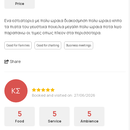
Price
Ενα εστιατοριο με πολυ ωραια διακοσμηση πολυ ωραιο κηπο
τα πιατα του γευστικα ποικιλια μεγαλη πολυ ωραια ποτα λιγο
παραπανω οι τιμες οπως πλεον στα περισσοτερα.
Good For Families
Good for chatting
Business meetings
Share
ΚΣ
Booked and visited on: 27/06/2026
5
5
5
Food
Service
Ambience