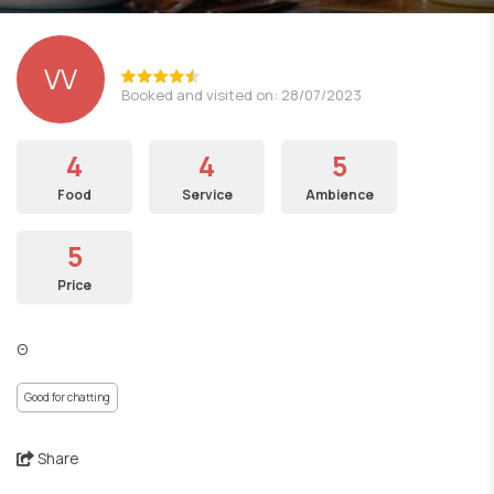
VV
Booked and visited on: 28/07/2023
4
4
5
Food
Service
Ambience
5
Price
Θ
Good for chatting
Share