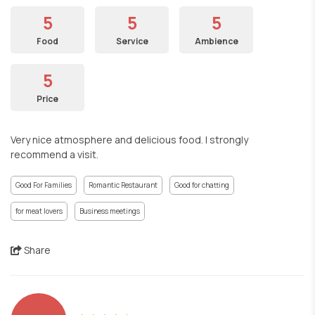
5
5
5
Food
Service
Ambience
5
Price
Very nice atmosphere and delicious food. I strongly
recommend a visit.
Good For Families
Romantic Restaurant
Good for chatting
for meat lovers
Business meetings
Share