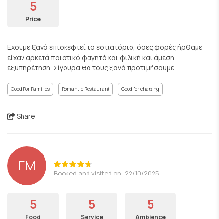
5
Price
Εχουμε ξανά επισκεφτεί το εστιατόριο, όσες φορές ήρθαμε
είχαν αρκετά ποιοτικό φαγητό και φιλική και άμεση
εξυπηρέτηση. Σίγουρα θα τους ξανά προτιμήσουμε.
Good For Families
Romantic Restaurant
Good for chatting
Share
ΓΜ
Booked and visited on: 22/10/2025
5
5
5
Food
Service
Ambience