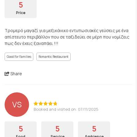
5
Price
Τρομερό μαγαζί για μεξικάνικο εντυπωσιακές γεύσεις με ένα
απίστευτο περιβάλλον που σε ταξιδεύει σε μέρη που νομίζεις
πως δεν έχεις ξαναπάει !!!
Good For Families
Romantic Restaurant
Share
VS
Booked and visited on: 07/11/2025
5
5
5
Food
Service
Ambience