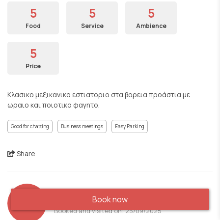
5
5
5
Food
Service
Ambience
5
Price
Κλασικο μεξικανικο εστιατοριο στα βορεια προάστια με
ωραιο και ποιοτικο φαγητο.
Good for chatting
Business meetings
Easy Parking
Share
Book now
MC
Booked and visited on: 23/09/2025