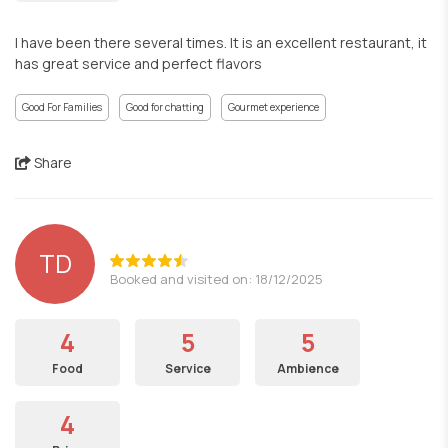
I have been there several times. It is an excellent restaurant, it
has great service and perfect flavors
Good For Families
Good for chatting
Gourmet experience
Share
TD
Booked and visited on: 18/12/2025
4
5
5
Food
Service
Ambience
4