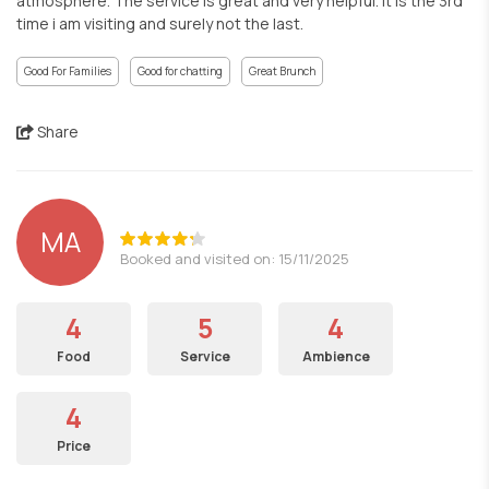
atmosphere. The service is great and very helpful. It is the 3rd
time i am visiting and surely not the last.
Good For Families
Good for chatting
Great Brunch
Share
MA
Booked and visited on: 15/11/2025
4
5
4
Food
Service
Ambience
4
Price