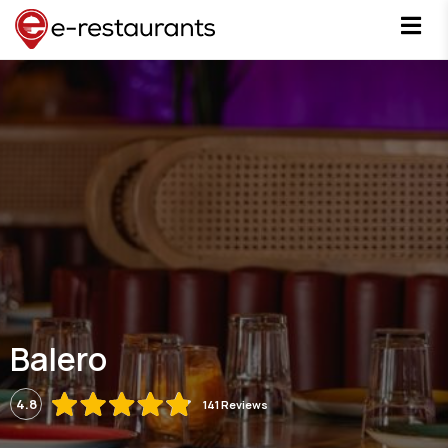
Balero
4.8
141 Reviews