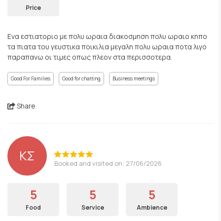
Price
Ενα εστιατοριο με πολυ ωραια διακοσμηση πολυ ωραιο κηπο
τα πιατα του γευστικα ποικιλια μεγαλη πολυ ωραια ποτα λιγο
παραπανω οι τιμες οπως πλεον στα περισσοτερα.
Good For Families
Good for chatting
Business meetings
Share
ΚΣ
Booked and visited on: 27/06/2026
5
5
5
Food
Service
Ambience