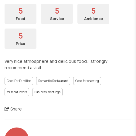
5
5
5
Food
Service
Ambience
5
Price
Very nice atmosphere and delicious food. I strongly
recommend a visit.
Good For Families
Romantic Restaurant
Good for chatting
for meat lovers
Business meetings
Share