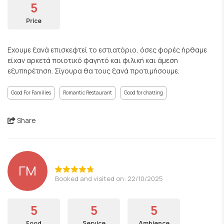
5
Price
Εχουμε ξανά επισκεφτεί το εστιατόριο, όσες φορές ήρθαμε
είχαν αρκετά ποιοτικό φαγητό και φιλική και άμεση
εξυπηρέτηση. Σίγουρα θα τους ξανά προτιμήσουμε.
Good For Families
Romantic Restaurant
Good for chatting
Share
ΓΜ
Booked and visited on: 22/10/2025
5
5
5
Food
Service
Ambience