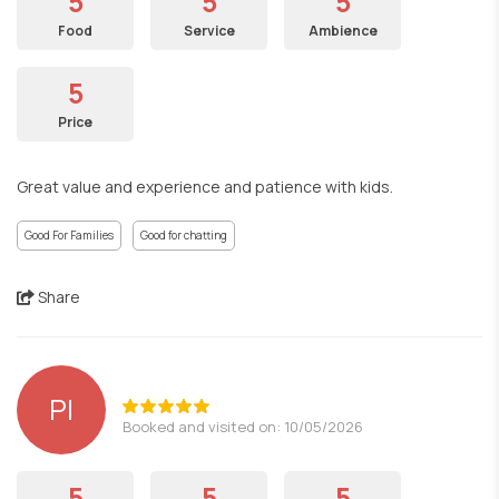
5
5
5
Food
Service
Ambience
5
Price
Great value and experience and patience with kids.
Good For Families
Good for chatting
Share
PI
Booked and visited on: 10/05/2026
5
5
5