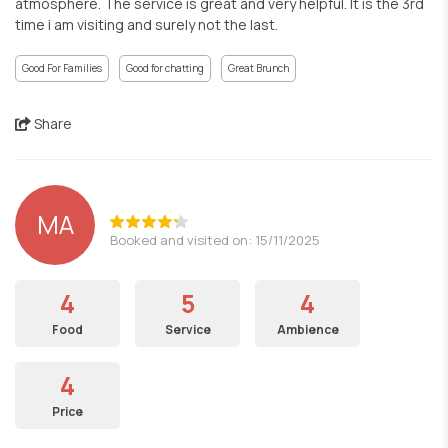
atmosphere. The service is great and very helpful. It is the 3rd
time i am visiting and surely not the last.
Good For Families
Good for chatting
Great Brunch
Share
MA
Booked and visited on: 15/11/2025
4
5
4
Food
Service
Ambience
4
Price