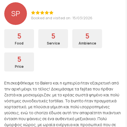
SP
Booked and visited on: 15/03/2026
5
5
5
Food
Service
Ambience
5
Price
Επισκεφθήκαμε το Balero και η εμπειρία ήταν εξαιρετική από
την αρχή μέχρι το τέλος! Δοκιμάσαμε τα fajitas που ήρθαν
ζεστά και μοσχομύριζαν, με το κρέας σωστά ψημένο και πολύ
νόστιμες συνοδευτικές tortillas. Το burrito ήταν πραγματικά
χορταστικό, με πλούσια γέμιση και πολύ ισορροπημένες
γεύσεις, ενώ το chorizo έδωσε αυτή την απαραίτητη πικάντικη
ένταση που ψάχνεις σε ένα αυθεντικό μεξικάνικο. Πολύ
όμορφος χώρος, με ωραία ενέργεια και προσωπικό που σε