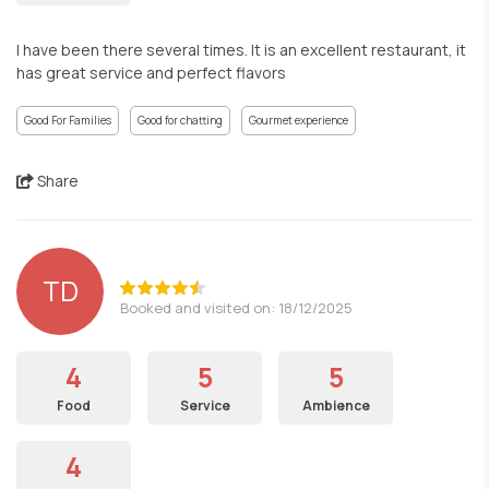
I have been there several times. It is an excellent restaurant, it
has great service and perfect flavors
Good For Families
Good for chatting
Gourmet experience
Share
TD
Booked and visited on: 18/12/2025
4
5
5
Food
Service
Ambience
4