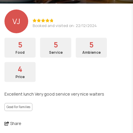
VJ
Booked and visited on: 22/12/2024
5
5
5
Food
Service
Ambience
4
Price
Excellent lunch Very good service very nice waiters
Good For Families
Share