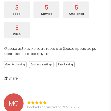
5
5
5
Food
Service
Ambience
5
Price
Κλασικο μεξικανικο εστιατοριο στα βορεια προάστια με
ωραιο και ποιοτικο φαγητο.
Good for chatting
Business meetings
Easy Parking
Share
MC
Booked and visited on: 23/09/2025