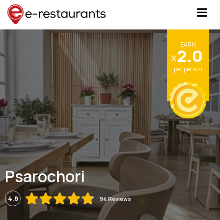
EARN
2.0
x
per person
Psarochori
4.8
94 Reviews