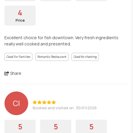
4
Price
Excellent choice for fish downtown. Very fresh ingredients
really well cooked and presented.
Good For Families
Romantic Restaurant
Good for chatting
Share
CI
Booked and visited on: 30/01/2026
5
5
5