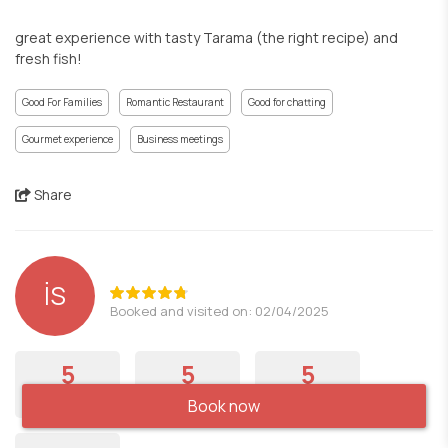
great experience with tasty Tarama (the right recipe) and
fresh fish!
Good For Families
Romantic Restaurant
Good for chatting
Gourmet experience
Business meetings
Share
İS
Booked and visited on: 02/04/2025
5
5
5
Food
Service
Ambience
Book now