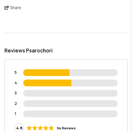
Share
Reviews Psarochori
5
4
3
2
1
4.8
94 Reviews