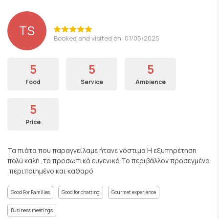
TS
Booked and visited on: 01/05/2025
5
5
5
Food
Service
Ambience
5
Price
Τα πιάτα που παραγγείλαμε ήτανε νόστιμα Η εξυπηρέτηση
πολύ καλή ,το προσωπικό ευγενικό Το περιβάλλον προσεγμένο
,περιποιημένο και καθαρό
Good For Families
Good for chatting
Gourmet experience
Business meetings