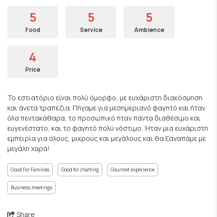
5
5
5
Food
Service
Ambience
4
Price
Το εστιατόριο είναι πολύ όμορφο, με ευχάριστη διακόσμηση
και άνετα τραπέζια. Πήγαμε για μεσημεριανό φαγητό και ήταν
όλα πεντακάθαρα, το προσωπικό ήταν πάντα διαθέσιμο και
ευγενέστατο, και το φαγητό πολύ νόστιμο. Ήταν μια ευχάριστη
εμπειρία για όλους, μικρούς και μεγάλους και θα ξαναπάμε με
μεγάλη χαρά!
Good For Families
Good for chatting
Gourmet experience
Business meetings
Share