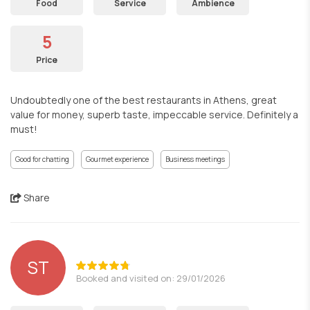
Food
Service
Ambience
5
Price
Undoubtedly one of the best restaurants in Athens, great
value for money, superb taste, impeccable service. Definitely a
must!
Good for chatting
Gourmet experience
Business meetings
Share
ST
Booked and visited on: 29/01/2026