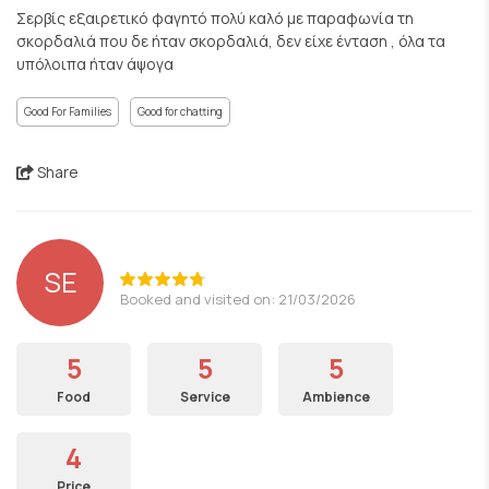
Σερβίς εξαιρετικό φαγητό πολύ καλό με παραφωνία τη
σκορδαλιά που δε ήταν σκορδαλιά, δεν είχε ένταση , όλα τα
υπόλοιπα ήταν άψογα
Good For Families
Good for chatting
Share
SE
Booked and visited on: 21/03/2026
5
5
5
Food
Service
Ambience
4
Price