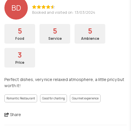
BD
Booked and visited on: 13/03/2024
5
5
5
Food
Service
Ambience
3
Price
Perfect dishes, very nice relaxed atmosphere, a little pricy but
worth it!
Romantic Restaurant
Good for chatting
Gourmet experience
Share