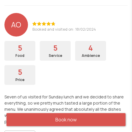
AO
Booked and visited on: 18/02/2024
5
5
4
Food
Service
Ambience
5
Price
Seven of us visited for Sunday lunch and we decided to share
everything, so we pretty much tasted a large portion of the
menu. We unanimously agreed that absolutely all the dishes
were delicious. Quite a rare find this place and at a very fair
Book now
price for a fish based menu.