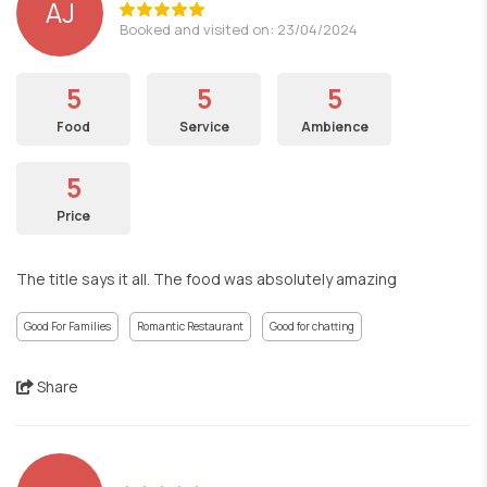
AJ
Booked and visited on: 23/04/2024
5
5
5
Food
Service
Ambience
5
Price
The title says it all. The food was absolutely amazing
Good For Families
Romantic Restaurant
Good for chatting
Share