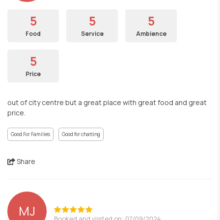
5
5
5
Food
Service
Ambience
5
Price
out of city centre but a great place with great food and great
price.
Good For Families
Good for chatting
Share
MJ
Booked and visited on: 07/09/2024