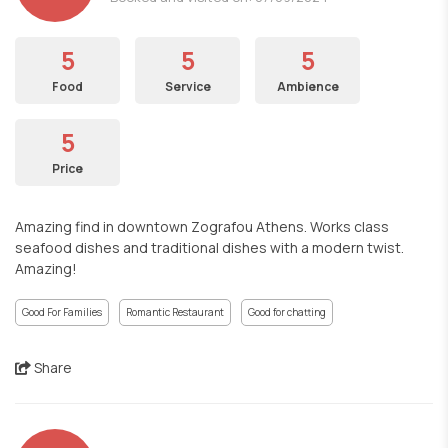
5
5
5
Food
Service
Ambience
5
Price
Amazing find in downtown Zografou Athens. Works class
seafood dishes and traditional dishes with a modern twist.
Amazing!
Good For Families
Romantic Restaurant
Good for chatting
Share