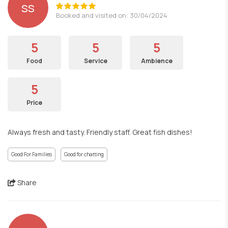
ss
Booked and visited on: 30/04/2024
5
5
5
Food
Service
Ambience
5
Price
Always fresh and tasty. Friendly staff. Great fish dishes!
Good For Families
Good for chatting
Share