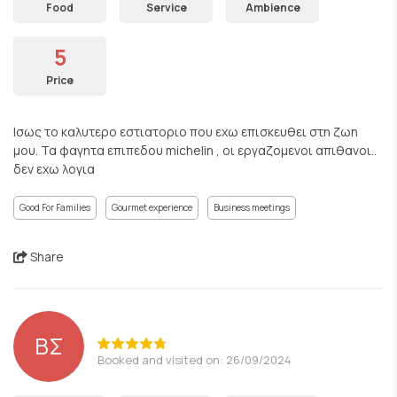
Food
Service
Ambience
5
Price
Ισως το καλυτερο εστιατοριο που εχω επισκευθει στη ζωη
μου. Τα φαγητα επιπεδου michelin , οι εργαζομενοι απιθανοι..
δεν εχω λογια
Good For Families
Gourmet experience
Business meetings
Share
ΒΣ
Booked and visited on: 26/09/2024