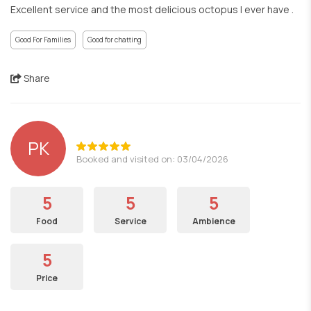
Excellent service and the most delicious octopus I ever have .
Good For Families
Good for chatting
Share
PK
Booked and visited on: 03/04/2026
5
5
5
Food
Service
Ambience
5
Price