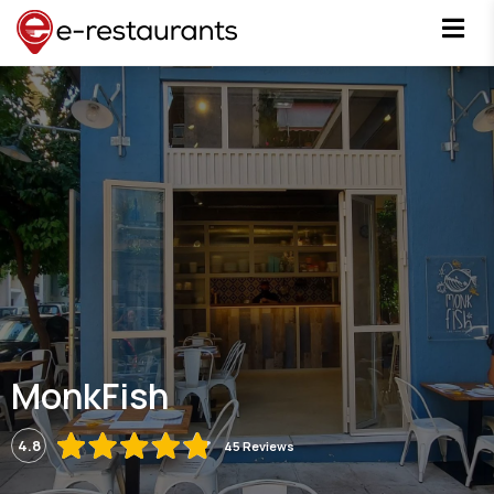
MonkFish
4.8
45 Reviews