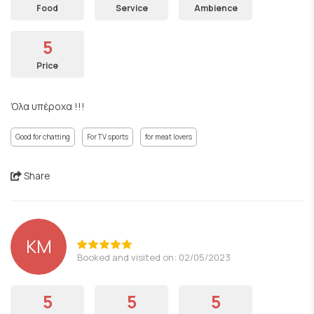
Food
Service
Ambience
5
Price
Όλα υπέροχα !!!
Good for chatting
For TV sports
for meat lovers
Share
ΚΜ
Booked and visited on: 02/05/2023
5
5
5