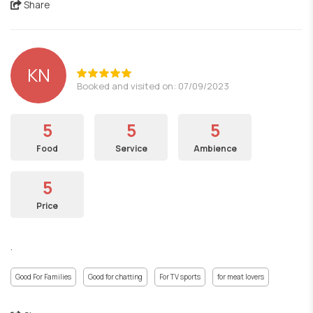
Share
ΚΝ
Booked and visited on: 07/09/2023
5
5
5
Food
Service
Ambience
5
Price
.
Good For Families
Good for chatting
For TV sports
for meat lovers