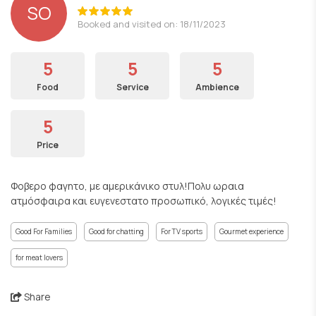
SO
Booked and visited on: 18/11/2023
5
5
5
Food
Service
Ambience
5
Price
Φοβερο φαγητο, με αμερικάνικο στυλ!Πολυ ωραια
ατμόσφαιρα και ευγενεστατο προσωπικό, λογικές τιμές!
Good For Families
Good for chatting
For TV sports
Gourmet experience
for meat lovers
Share