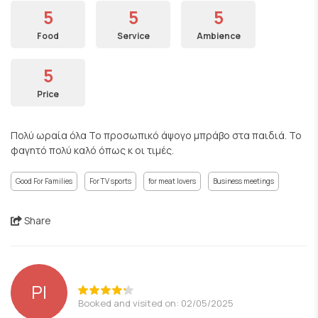
5
5
5
Food
Service
Ambience
5
Price
Πολύ ωραία όλα Το προσωπικό άψογο μπράβο στα παιδιά. Το
φαγητό πολύ καλό όπως κ οι τιμές.
Good For Families
For TV sports
for meat lovers
Business meetings
Share
PI
Booked and visited on: 02/05/2025