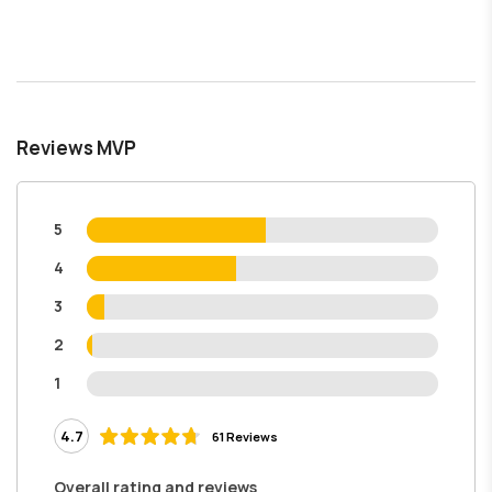
Reviews MVP
5
4
3
2
1
4.7
61 Reviews
Overall rating and reviews