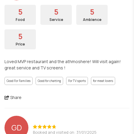
5
5
5
Food
Service
Ambience
5
Price
Loved MVP restaurant and the athmoshere! Will visit again!
great service and TV screens !
Good For Families
Good for chatting
For TV sports
for meat lovers
Share
GD
Booked and visited on: 31/01/2025