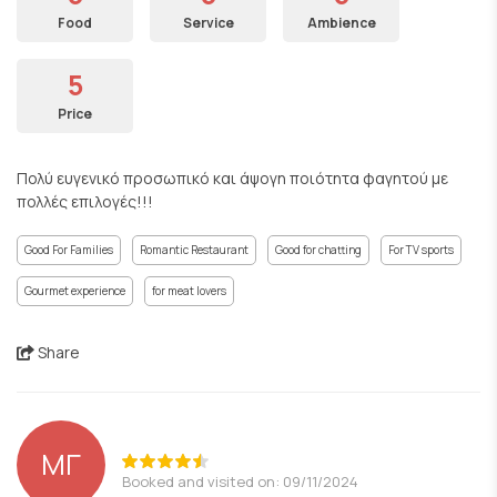
Food
Service
Ambience
5
Price
Πολύ ευγενικό προσωπικό και άψογη ποιότητα φαγητού με
πολλές επιλογές!!!
Good For Families
Romantic Restaurant
Good for chatting
For TV sports
Gourmet experience
for meat lovers
Share
ΜΓ
Booked and visited on: 09/11/2024