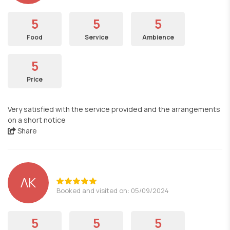
5
5
5
Food
Service
Ambience
5
Price
Very satisfied with the service provided and the arrangements
on a short notice
Share
ΛΚ
Booked and visited on: 05/09/2024
5
5
5