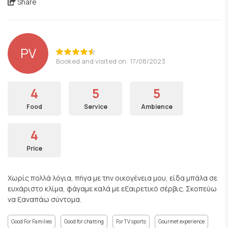
Share
PV
Booked and visited on: 17/08/2023
4
5
5
Food
Service
Ambience
4
Price
Χωρίς πολλά λόγια, πήγα με την οικογένεια μου, είδα μπάλα σε
ευχάριστο κλίμα, φάγαμε καλά με εξαιρετικό σέρβις. Σκοπεύω
να ξαναπάω σύντομα.
Good For Families
Good for chatting
For TV sports
Gourmet experience