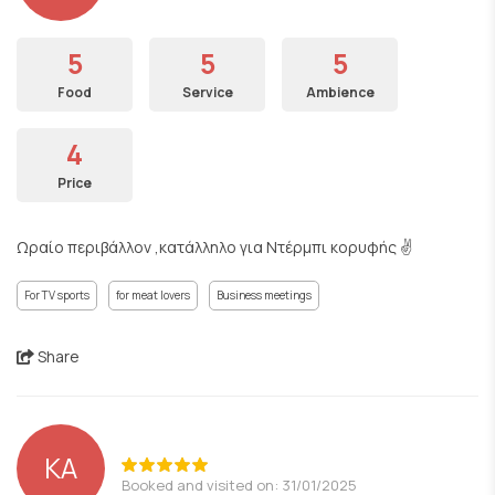
5
5
5
Food
Service
Ambience
4
Price
Ωραίο περιβάλλον ,κατάλληλο για Ντέρμπι κορυφής ✌️
For TV sports
for meat lovers
Business meetings
Share
KA
Booked and visited on: 31/01/2025