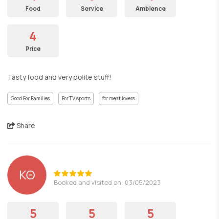
Food
Service
Ambience
4
Price
Tasty food and very polite stuff!
Good For Families
For TV sports
for meat lovers
Share
ΚΘ
Booked and visited on: 03/05/2023
5
5
5