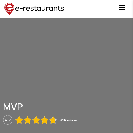
MVP
4.7
61 Reviews