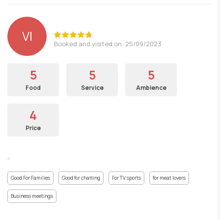
VI
Booked and visited on: 25/09/2023
5
5
5
Food
Service
Ambience
4
Price
..
Good For Families
Good for chatting
For TV sports
for meat lovers
Business meetings