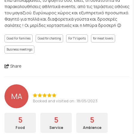
Ενώ απολαμβάνεις το φαγητό σου, έχεις τη δυνατότητα να
παρακολουθήσεις αθλητικά events, από τις τεράστιες οθόνες
του μαγαζιού. Ευρύχωρος χώρος και εξυπηρετικό προσωπικό.
Φαγητό για πολλά και διαφορετικά γούστα και δροσερές
σαλάτες ! Οι μερίδες χορταστικές και η Μπύρα δροσερή 😉
Good For Families
Good for chatting
For TV sports
for meat lovers
Business meetings
Share
MA
Booked and visited on: 18/05/2023
5
5
5
Food
Service
Ambience