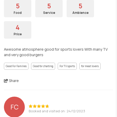
5
5
5
Food
Service
Ambience
4
Price
Awesome atmosphere good for sports lovers With many TV
and very good burgers
Good For Families
Good for chatting
For TV sports
for meat lovers
Share
FC
Booked and visited on: 24/12/2023