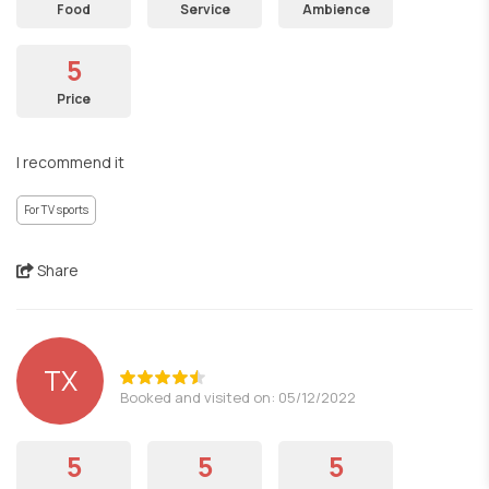
Food
Service
Ambience
5
Price
I recommend it
For TV sports
Share
ΤΧ
Booked and visited on: 05/12/2022
5
5
5