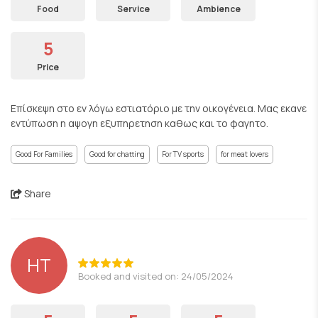
Food
Service
Ambience
5
Price
Επίσκεψη στο εν λόγω εστιατόριο με την οικογένεια. Μας εκανε
εντύπωση η αψογη εξυπηρετηση καθως και το φαγητο.
Good For Families
Good for chatting
For TV sports
for meat lovers
Share
HT
Booked and visited on: 24/05/2024