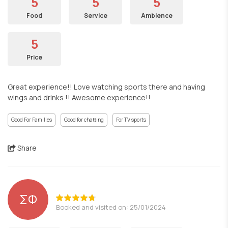
5
5
5
Food
Service
Ambience
5
Price
Great experience!! Love watching sports there and having
wings and drinks !! Awesome experience!!
Good For Families
Good for chatting
For TV sports
Share
ΣΦ
Booked and visited on: 25/01/2024