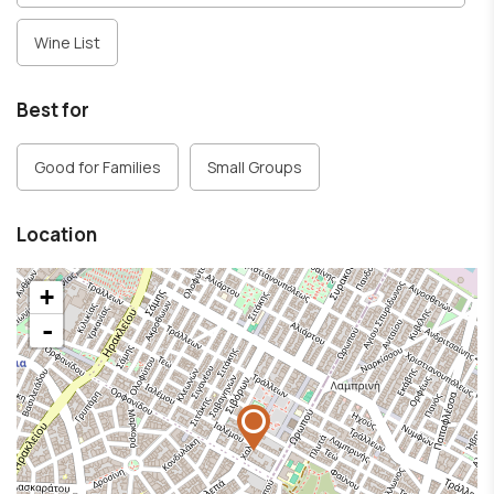
Wine List
Best for
Good for Families
Small Groups
Location
+
-