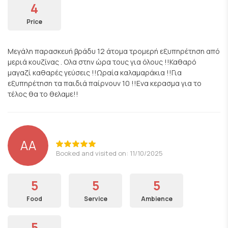
4
Price
Μεγάλη παρασκευή βράδυ 12 άτομα τρομερή εξυπηρέτηση από
μεριά κουζίνας . Ολα στην ώρα τους για όλους !!Καθαρό
μαγαζί καθαρές γεύσεις !!Ωραία καλαμαράκια !!Για
εξυπηρέτηση τα παιδιά παίρνουν 10 !!Ενα κερασμα για το
τέλος θα το θελαμε!!
ΑΑ
Booked and visited on: 11/10/2025
5
5
5
Food
Service
Ambience
5