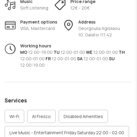
With its friendly atmosphere, attentive service, and
Music
Price range
commitment to quality,
Soft Listening
Anthelia in Galatsi
12€ - 20€
is an ideal
destination for a relaxed meal, a gathering with friends, or a
Payment options
Address
special evening featuring flavors that beautifully combine
VISA, Mastercard
Georgoulia Agisilaou
the sea and the land.
10, Galatsi 111 42
Working hours
MO
12:00-19:00
TU
12:00-01:00
WE
12:00-01:00
TH
12:00-01:00
FR
12:00-01:00
SA
12:00-01:00
SU
12:00-19:00
Services
Wi-Fi
Al Fresco
Disabled Amenities
Live Music - Entertainment Friday Saturday 22:00 - 02:00