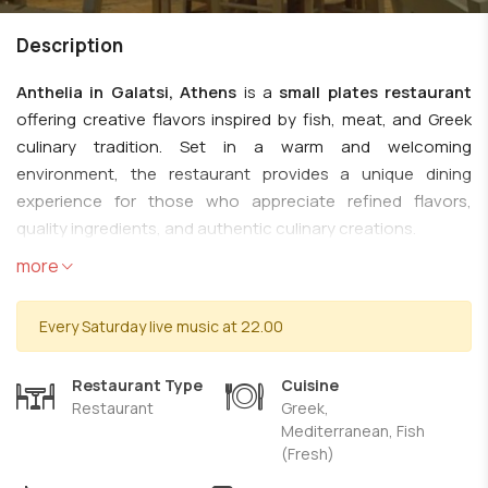
Description
Anthelia in Galatsi, Athens
is a
small plates restaurant
offering creative flavors inspired by fish, meat, and Greek
culinary tradition. Set in a warm and welcoming
environment, the restaurant provides a unique dining
experience for those who appreciate refined flavors,
quality ingredients, and authentic culinary creations.
more
The cuisine at
Anthelia Galatsi
combines carefully
selected ingredients with modern touches, creating a
Every Saturday live music at 22.00
variety of thoughtfully prepared dishes with a distinctive
character. The menu includes fresh fish, seafood, quality
meat dishes, flavorful meze, fresh salads, and carefully
Restaurant Type
Cuisine
Restaurant
Greek,
crafted creations that highlight the richness of
Mediterranean, Fish
Mediterranean cuisine.
(Fresh)